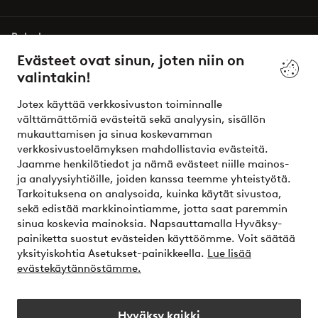
Palvelumme
Evästeet ovat sinun, joten niin on
valintakin!
Ehdot
Jotex käyttää verkkosivuston toiminnalle
Ystävät
välttämättömiä evästeitä sekä analyysin, sisällön
mukauttamisen ja sinua koskevamman
verkkosivustoelämyksen mahdollistavia evästeitä.
Jaamme henkilötiedot ja nämä evästeet niille mainos-
Turvalliset maksut – maksa nyt tai erissä
ja analyysiyhtiöille, joiden kanssa teemme yhteistyötä.
Tarkoituksena on analysoida, kuinka käytät sivustoa,
Haluatko tietää
lisää maksuvaihtoehdoistamme
?
sekä edistää markkinointiamme, jotta saat paremmin
elpy
sinua koskevia mainoksia. Napsauttamalla Hyväksy-
painiketta suostut evästeiden käyttöömme. Voit säätää
yksityiskohtia Asetukset-painikkeella.
Lue lisää
evästekäytännöstämme.
Suomi - Valitse maa
Hyväksy kaikki