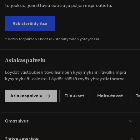
tarjouksia, jännittäviä uutisia ja paljon inspiraatiota.
Rekisteröidy itse
* Katso tarjouksen ehdot rekisteröitymisen yhteydessä
Asiakaspalvelu
Löydät vastauksen tavallisimpiin kysymyksiin Tavallisimpia
kysymyksiä -osiosta. Löydät täältä myös yhteystietomme.
Asiakaspalvelu
Tilaukset
Maksutavat
T
Omat sivut
Tietoa Jotexista