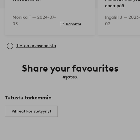
enempää
Monika T —
2024-07-
Ingalill J —
2023-
03
02
Raportoi
Tietoa arvosanoista
Share your favourites
#jotex
Tutustu tarkemmin
Vihreät koristetyynyt