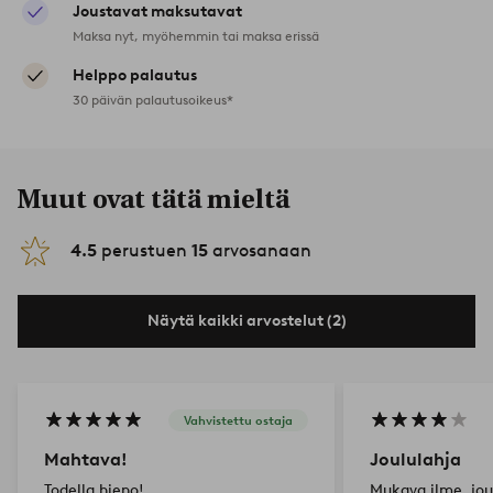
Joustavat maksutavat
Maksa nyt, myöhemmin tai maksa erissä
Helppo palautus
30 päivän palautusoikeus*
Muut ovat tätä mieltä
4.5
perustuen
15
arvosanaan
Näytä kaikki arvostelut (2)
Vahvistettu ostaja
Mahtava!
Joululahja
Todella hieno!
Mukava ilme, joul