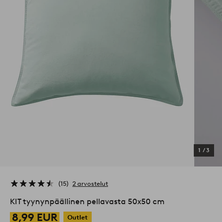
1
/
3
15
2 arvostelut
KIT tyynynpäällinen pellavasta 50x50 cm
8,99 EUR
Outlet