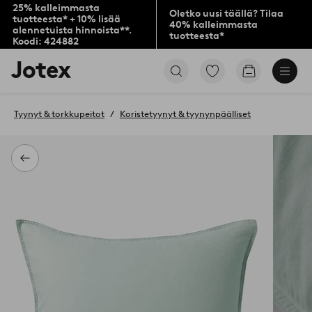
25% kalleimmasta
Oletko uusi täällä? Tilaa
tuotteesta* + 10% lisää
40% kalleimmasta
alennetuista hinnoista**.
tuotteesta*
Koodi: 424882
Jotex-
Siirry
Siirry
logo
merkittyihin
ostoskoriin
–
suosikkituotteisiin
siirry
Tyynyt & torkkupeitot
Koristetyynyt & tyynynpäälliset
aloitussivulle
Takaisin