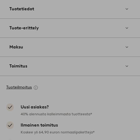
suosikkeih
Tuotetiedot
Tuote-erittely
Maksu
Toimitus
Tuoteilmoitus
Uusi asiakas?
40% alennusta kalleimmasta tuotteesta*
Ilmainen toimitus
Koskee yli 64,90 euron normaalipaketteja*