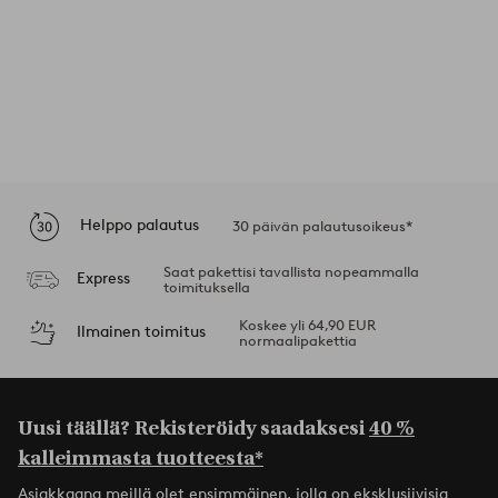
Helppo palautus
30 päivän palautusoikeus*
Saat pakettisi tavallista nopeammalla
Express
toimituksella
Koskee yli 64,90 EUR
Ilmainen toimitus
normaalipakettia
Uusi täällä? Rekisteröidy saadaksesi
40 %
kalleimmasta tuotteesta*
Asiakkaana meillä olet ensimmäinen, jolla on eksklusiivisia