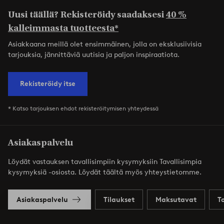
Uusi täällä? Rekisteröidy saadaksesi
40 %
kalleimmasta tuotteesta*
Asiakkaana meillä olet ensimmäinen, jolla on eksklusiivisia
tarjouksia, jännittäviä uutisia ja paljon inspiraatiota.
Rekisteröidy itse
* Katso tarjouksen ehdot rekisteröitymisen yhteydessä
Asiakaspalvelu
Löydät vastauksen tavallisimpiin kysymyksiin Tavallisimpia
kysymyksiä -osiosta. Löydät täältä myös yhteystietomme.
Asiakaspalvelu
Tilaukset
Maksutavat
T