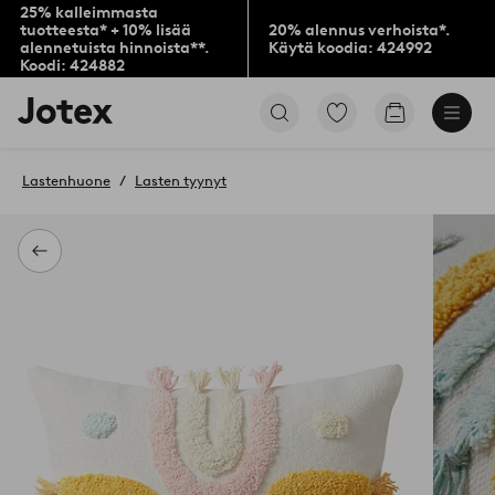
25% kalleimmasta
tuotteesta* + 10% lisää
20% alennus verhoista*.
alennetuista hinnoista**.
Käytä koodia: 424992
Koodi: 424882
Jotex-
Siirry
Siirry
logo
merkittyihin
ostoskoriin
–
suosikkituotteisiin
siirry
Lastenhuone
Lasten tyynyt
aloitussivulle
Takaisin