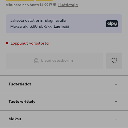
Alkuperäinen hinta
14,99 EUR
Lisätietoja
Jaksota ostot eriin Elpyn avulla.
Elpy
Maksa alk. 3,60 EUR/kk.
Lue lisää
Loppunut varastosta
Lisää ostoskoriin
Lisää
suosikkeih
Tuotetiedot
Tuote-erittely
Maksu