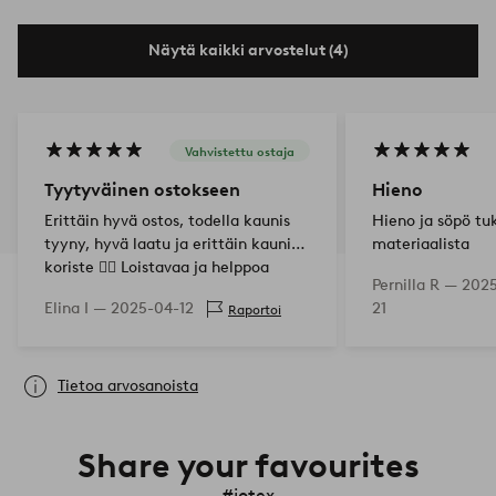
Näytä kaikki arvostelut (4)
Vahvistettu ostaja
Tyytyväinen ostokseen
Hieno
Erittäin hyvä ostos, todella kaunis
Hieno ja söpö tu
tyyny, hyvä laatu ja erittäin kaunis
materiaalista
koriste 👍🏼 Loistavaa ja helppoa
Pernilla R —
2025
tehdä ostoksia ja löytää kauniita
Elina I —
2025-04-12
21
Raportoi
tavaroita kotiin.
Tietoa arvosanoista
Share your favourites
#jotex