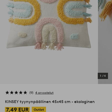
1
/
4
9
4 arvostelut
KINSEY tyynynpäällinen 45x45 cm - ekologinen
7,49 EUR
Outlet