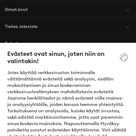
Omat sivut
Tietoa Jotexista
Palvelumme
Evästeet ovat sinun, joten niin on
valintakin!
Ehdot
Jotex käyttää verkkosivuston toiminnalle
Ystävät
välttämättömiä evästeitä sekä analyysin, sisällön
mukauttamisen ja sinua koskevamman
verkkosivustoelämyksen mahdollistavia evästeitä.
Jaamme henkilötiedot ja nämä evästeet niille mainos-
Turvalliset maksut – maksa nyt tai erissä
ja analyysiyhtiöille, joiden kanssa teemme yhteistyötä.
Tarkoituksena on analysoida, kuinka käytät sivustoa,
Haluatko tietää
lisää maksuvaihtoehdoistamme
?
sekä edistää markkinointiamme, jotta saat paremmin
elpy
sinua koskevia mainoksia. Napsauttamalla Hyväksy-
painiketta suostut evästeiden käyttöömme. Voit säätää