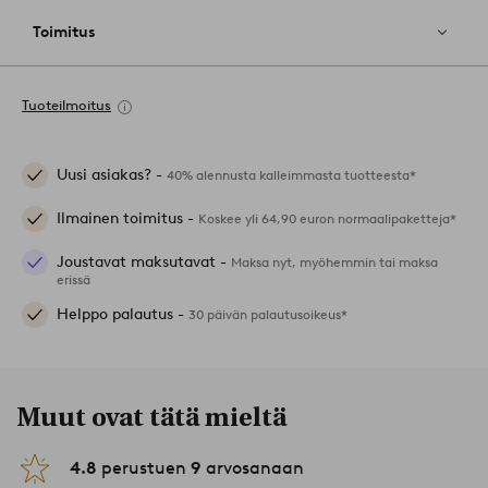
Toimitus
Tuoteilmoitus
Uusi asiakas? -
40% alennusta kalleimmasta tuotteesta*
Ilmainen toimitus -
Koskee yli 64,90 euron normaalipaketteja*
Joustavat maksutavat -
Maksa nyt, myöhemmin tai maksa
erissä
Helppo palautus -
30 päivän palautusoikeus*
Muut ovat tätä mieltä
4.8
perustuen
9
arvosanaan