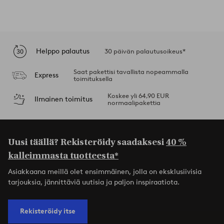
Helppo palautus
30 päivän palautusoikeus*
Saat pakettisi tavallista nopeammalla
Express
toimituksella
Koskee yli 64,90 EUR
Ilmainen toimitus
normaalipakettia
Uusi täällä? Rekisteröidy saadaksesi
40 %
kalleimmasta tuotteesta*
Asiakkaana meillä olet ensimmäinen, jolla on eksklusiivisia
tarjouksia, jännittäviä uutisia ja paljon inspiraatiota.
Rekisteröidy itse