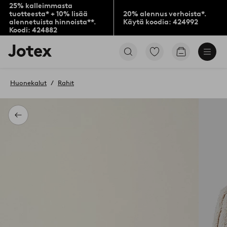
25% kalleimmasta
tuotteesta* + 10% lisää
20% alennus verhoista*.
alennetuista hinnoista**.
Käytä koodia: 424992
Koodi: 424882
Jotex-
Siirry
Siirry
logo
merkittyihin
ostoskoriin
–
suosikkituotteisiin
siirry
Huonekalut
Rahit
aloitussivulle
Takaisin