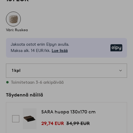
Väri: Ruskea
Jaksota ostot eriin Elpyn avulla.
Elpy
Maksa alk. 14 EUR/kk.
Lue lisää
1 kpl
Varastossa
Toimitetaan 3-6 arkipäivää
Täydennä näillä
SARA huopa 130x170 cm
29,74 EUR
34,99 EUR