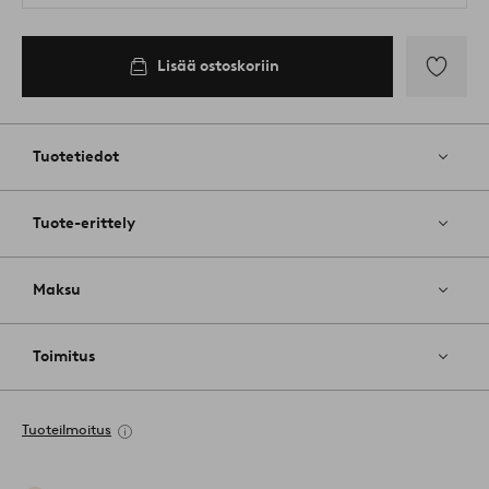
Lisää ostoskoriin
Lisää
suosikkeih
Tuotetiedot
Tuote-erittely
Maksu
Toimitus
Tuoteilmoitus