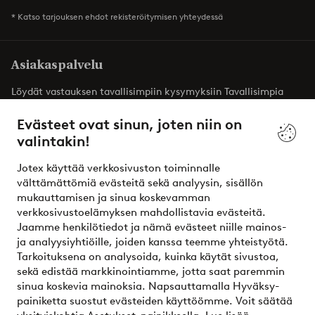
* Katso tarjouksen ehdot rekisteröitymisen yhteydessä
Asiakaspalvelu
Löydät vastauksen tavallisimpiin kysymyksiin Tavallisimpia
kysymyksiä -osiosta. Löydät täältä myös yhteystietomme.
Evästeet ovat sinun, joten niin on
valintakin!
Asiakaspalvelu
Tilaukset
Maksutavat
T
Jotex käyttää verkkosivuston toiminnalle
välttämättömiä evästeitä sekä analyysin, sisällön
mukauttamisen ja sinua koskevamman
Omat sivut
verkkosivustoelämyksen mahdollistavia evästeitä.
Jaamme henkilötiedot ja nämä evästeet niille mainos-
Tietoa Jotexista
ja analyysiyhtiöille, joiden kanssa teemme yhteistyötä.
Tarkoituksena on analysoida, kuinka käytät sivustoa,
sekä edistää markkinointiamme, jotta saat paremmin
Palvelumme
sinua koskevia mainoksia. Napsauttamalla Hyväksy-
painiketta suostut evästeiden käyttöömme. Voit säätää