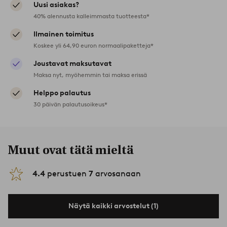
Uusi asiakas?
40% alennusta kalleimmasta tuotteesta*
Ilmainen toimitus
Koskee yli 64,90 euron normaalipaketteja*
Joustavat maksutavat
Maksa nyt, myöhemmin tai maksa erissä
Helppo palautus
30 päivän palautusoikeus*
Muut ovat tätä mieltä
4.4
perustuen
7
arvosanaan
Näytä kaikki arvostelut (1)