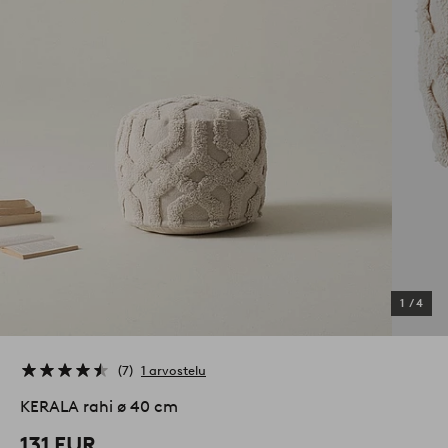
1
/
4
7
1 arvostelu
KERALA rahi ø 40 cm
131 EUR