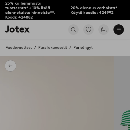
25% kalleimmasta
tuotteesta* + 10% lisää
20% alennus verhoista*.
alennetuista hinnoista**.
Käytä koodia: 424992
Koodi: 424882
Jotex-
Siirry
Siirry
logo
merkittyihin
ostoskoriin
–
suosikkituotteisiin
siirry
Vuodevaatteet
Pussilakanasetit
Parisängyt
aloitussivulle
Takaisin