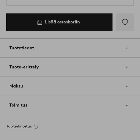
Lisää ostoskoriin
Lisää
suosikkeih
Tuotetiedot
Tuote-erittely
Maksu
Toimitus
Tuoteilmoitus