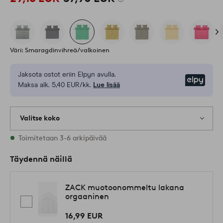
Väri: Smaragdinvihreä/valkoinen
Jaksota ostot eriin Elpyn avulla.
Elpy
Maksa alk. 5,40 EUR/kk.
Lue lisää
Valitse koko
Varastossa on kaikkia kokoja
Toimitetaan 3-6 arkipäivää
Täydennä näillä
ZACK muotoonommeltu lakana
orgaaninen
16,99 EUR