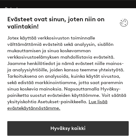
Palvelumme
Evästeet ovat sinun, joten niin on
valintakin!
Ehdot
Jotex käyttää verkkosivuston toiminnalle
Ystävät
välttämättömiä evästeitä sekä analyysin, sisällön
mukauttamisen ja sinua koskevamman
verkkosivustoelämyksen mahdollistavia evästeitä.
Jaamme henkilötiedot ja nämä evästeet niille mainos-
Turvalliset maksut – maksa nyt tai erissä
ja analyysiyhtiöille, joiden kanssa teemme yhteistyötä.
Tarkoituksena on analysoida, kuinka käytät sivustoa,
Haluatko tietää
lisää maksuvaihtoehdoistamme
?
sekä edistää markkinointiamme, jotta saat paremmin
elpy
sinua koskevia mainoksia. Napsauttamalla Hyväksy-
painiketta suostut evästeiden käyttöömme. Voit säätää
yksityiskohtia Asetukset-painikkeella.
Lue lisää
evästekäytännöstämme.
Suomi - Valitse maa
Hyväksy kaikki
Instagram
Facebook