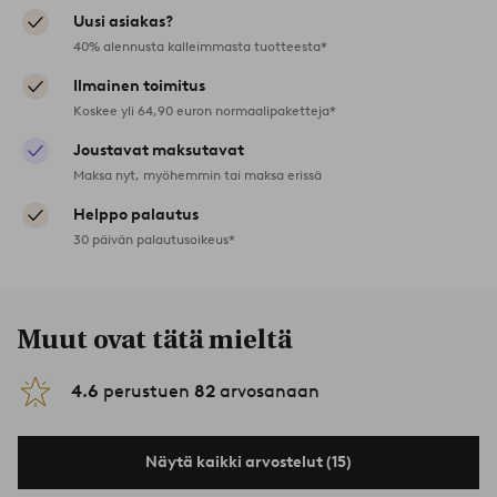
Uusi asiakas?
40% alennusta kalleimmasta tuotteesta*
Ilmainen toimitus
Koskee yli 64,90 euron normaalipaketteja*
Joustavat maksutavat
Maksa nyt, myöhemmin tai maksa erissä
Helppo palautus
30 päivän palautusoikeus*
Muut ovat tätä mieltä
4.6
perustuen
82
arvosanaan
Näytä kaikki arvostelut (15)