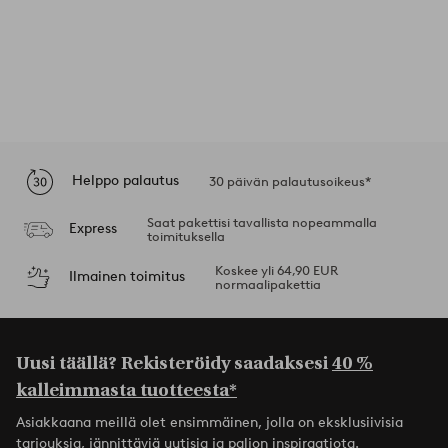
Helppo palautus
30 päivän palautusoikeus*
Saat pakettisi tavallista nopeammalla
Express
toimituksella
Koskee yli 64,90 EUR
Ilmainen toimitus
normaalipakettia
Uusi täällä? Rekisteröidy saadaksesi
40 %
kalleimmasta tuotteesta*
Asiakkaana meillä olet ensimmäinen, jolla on eksklusiivisia
tarjouksia, jännittäviä uutisia ja paljon inspiraatiota.