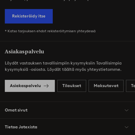
Rekisteröidy itse
* Katso tarjouksen ehdot rekisteröitymisen yhteydessä
Asiakaspalvelu
Löydät vastauksen tavallisimpiin kysymyksiin Tavallisimpia
kysymyksiä -osiosta. Löydät täältä myös yhteystietomme.
Asiakaspalvelu
Tilaukset
Maksutavat
T
Omat sivut
Tietoa Jotexista