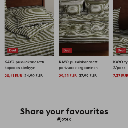
Deal
Deal
Deal
KAYO
pussilakanasetti
KAYO
pussilakanasetti
KAYO
ty
kapeaan sänkyyn
parivuode orgaaninen
2/pakk.
20,41 EUR
24,90 EUR
29,25 EUR
37,99 EUR
7,37 EU
Share your favourites
#jotex