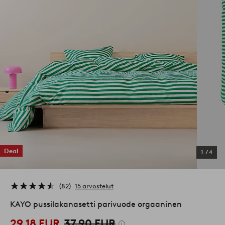
Deal
1
/
4
82
15 arvostelut
KAYO pussilakanasetti parivuode orgaaninen
29,18 EUR
37,90 EUR