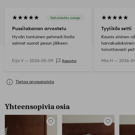
Vahvistettu ostaja
Pussilakanan arvostelu
Tyylikäs setti
Hyvän tuntuinen pehmeä iholla
Kaunis sininen v
saimat suorat pesun jälkeen
harvakudoksinen 
toivottavasti p
pesukertojen my
Erja V —
2026-05-09
Mia H —
2026-0
Raportoi
Tietoa arvosanoista
Yhteensopivia osia
Lisää
Lisää
suosikkeihin
suosikkeihin