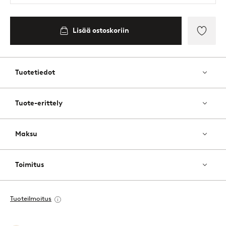
Lisää ostoskoriin
Lisää
suosik
Tuotetiedot
Tuote-erittely
Maksu
Toimitus
Tuoteilmoitus