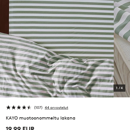
1
/
4
107
44 arvostelut
KAYO muotoonommeltu lakana
19,99 EUR