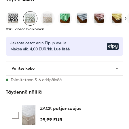
Väri: Vihreä/valkoinen
Jaksota ostot eriin Elpyn avulla.
Elpy
Maksa alk. 4,60 EUR/kk.
Lue lisää
Valitse koko
Varastossa on kaikkia kokoja
Toimitetaan 3-6 arkipäivää
Täydennä näillä
ZACK patjansuojus
29,99 EUR