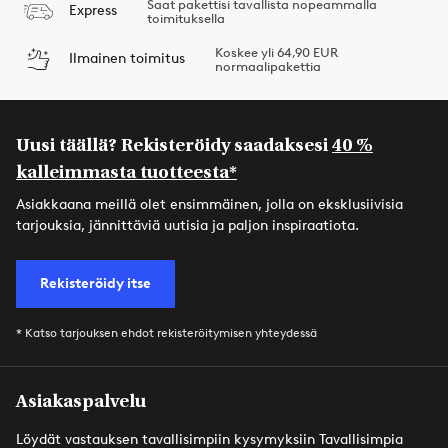
Saat pakettisi tavallista nopeammalla
Express
toimituksella
Koskee yli 64,90 EUR
Ilmainen toimitus
normaalipakettia
Uusi täällä? Rekisteröidy saadaksesi
40 %
kalleimmasta tuotteesta*
Asiakkaana meillä olet ensimmäinen, jolla on eksklusiivisia
tarjouksia, jännittäviä uutisia ja paljon inspiraatiota.
Rekisteröidy itse
* Katso tarjouksen ehdot rekisteröitymisen yhteydessä
Asiakaspalvelu
Löydät vastauksen tavallisimpiin kysymyksiin Tavallisimpia