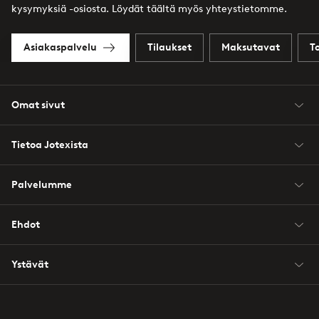
kysymyksiä -osiosta. Löydät täältä myös yhteystietomme.
Asiakaspalvelu
Tilaukset
Maksutavat
T
Omat sivut
Tietoa Jotexista
Palvelumme
Ehdot
Ystävät