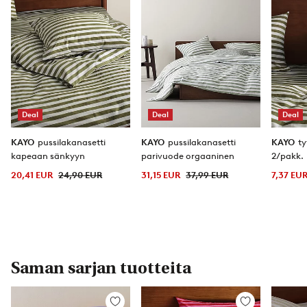
Deal
Deal
Deal
KAYO
pussilakanasetti
KAYO
pussilakanasetti
KAYO
ty
kapeaan sänkyyn
parivuode orgaaninen
2/pakk.
20,41 EUR
24,90 EUR
31,15 EUR
37,99 EUR
7,37 EU
Saman sarjan tuotteita
Lisää
Lisää