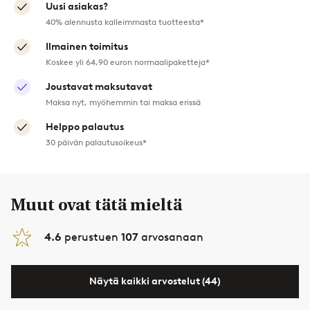
Uusi asiakas?
40% alennusta kalleimmasta tuotteesta*
Ilmainen toimitus
Koskee yli 64,90 euron normaalipaketteja*
Joustavat maksutavat
Maksa nyt, myöhemmin tai maksa erissä
Helppo palautus
30 päivän palautusoikeus*
Muut ovat tätä mieltä
4.6
perustuen
107
arvosanaan
Näytä kaikki arvostelut (44)