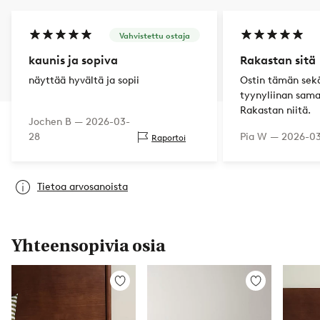
Vahvistettu ostaja
kaunis ja sopiva
Rakastan sitä
näyttää hyvältä ja sopii
Ostin tämän sekä
tyynyliinan sama
Rakastan niitä.
Jochen B —
2026-03-
28
Pia W —
2026-0
Raportoi
Tietoa arvosanoista
Yhteensopivia osia
Lisää
Lisää
suosikkeihin
suosikkeihin