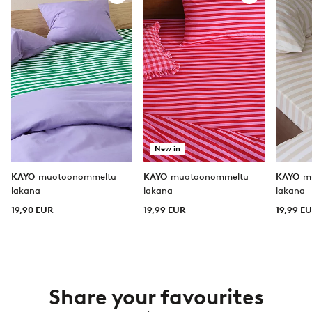
suosikkeihin
suosikkeihin
New in
KAYO
muotoonommeltu
KAYO
muotoonommeltu
KAYO
m
lakana
lakana
lakana
19,90 EUR
19,99 EUR
19,99 E
Share your favourites