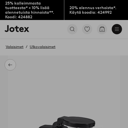
25% kalleimmasta
tuotteesta* + 10% lisää
20% alennus verhoista*.
alennetuista hinnoista**.
Käytä koodia: 424992
Koodi: 424882
Jotex-
Siirry
Siirry
logo
merkittyihin
ostoskoriin
–
suosikkituotteisiin
siirry
Valaisimet
Ulkovalaisimet
aloitussivulle
Takaisin