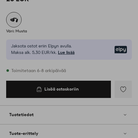
Väri: Musta
Jaksota ostot eriin Elpyn avulla.
Elpy
Maksa alk. 5,30 EUR/kk.
Lue lisää
Varastossa
Toimitetaan 6-8 arkipäivää
Lisää ostoskoriin
Lisää
ostoskoriin
Lisää
suosikkeih
Tuotetiedot
Tuote-erittely