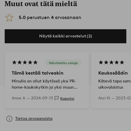
Muut ovat tätä mieltä
5.0
perustuen
4
arvosanaan
Näytä kaikki arvostelut (2)
Vahvistettu ostaja
Tämä kestää talveakin
Kaukosäädin
Minulla on ollut käytössä yksi PR-
Kätevä tapa sa
home-kaukokytkin ja yksi muun
ulkovalaistus
merkkinen. Se muun merkkinen on
Anne A —
2024-09-13
Ann N —
2023-07
Raportoi
uusittu jo kahdesti, kun ei ole
selvinnyt talvesta, vaikka on
katoksen alla ja ulko…
Tietoa arvosanoista