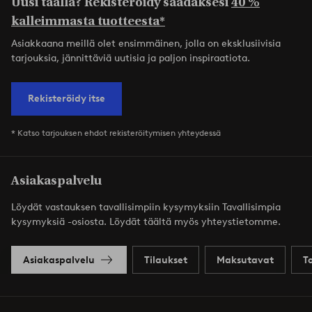
Uusi täällä? Rekisteröidy saadaksesi
40 %
kalleimmasta tuotteesta*
Asiakkaana meillä olet ensimmäinen, jolla on eksklusiivisia
tarjouksia, jännittäviä uutisia ja paljon inspiraatiota.
Rekisteröidy itse
* Katso tarjouksen ehdot rekisteröitymisen yhteydessä
Asiakaspalvelu
Löydät vastauksen tavallisimpiin kysymyksiin Tavallisimpia
kysymyksiä -osiosta. Löydät täältä myös yhteystietomme.
Asiakaspalvelu
Tilaukset
Maksutavat
T