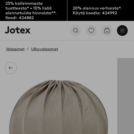
25% kalleimmasta
tuotteesta* + 10% lisää
20% alennus verhoista*.
alennetuista hinnoista**.
Käytä koodia: 424992
Koodi: 424882
Jotex-
Siirry
Siirry
logo
merkittyihin
ostoskoriin
–
suosikkituotteisiin
siirry
Valaisimet
Ulkovalaisimet
aloitussivulle
Takaisin