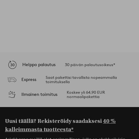
Helppo palautus
30 päivän palautusoikeus*
Saat pakettisi tavallista nopeammalla
Express
toimituksella
Koskee yli 64,90 EUR
Ilmainen toimitus
normaalipakettia
Uusi täällä? Rekisteröidy saadaksesi
40 %
kalleimmasta tuotteesta*