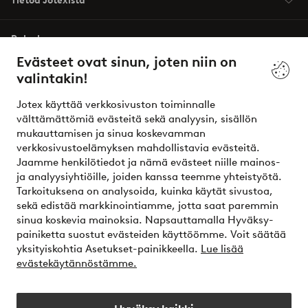
Tietoa Jotexista
Palvelumme
Evästeet ovat sinun, joten niin on
valintakin!
Ehdot
Jotex käyttää verkkosivuston toiminnalle
Ystävät
välttämättömiä evästeitä sekä analyysin, sisällön
mukauttamisen ja sinua koskevamman
verkkosivustoelämyksen mahdollistavia evästeitä.
Jaamme henkilötiedot ja nämä evästeet niille mainos-
Turvalliset maksut – maksa nyt tai erissä
ja analyysiyhtiöille, joiden kanssa teemme yhteistyötä.
Tarkoituksena on analysoida, kuinka käytät sivustoa,
Haluatko tietää
lisää maksuvaihtoehdoistamme
?
sekä edistää markkinointiamme, jotta saat paremmin
elpy
sinua koskevia mainoksia. Napsauttamalla Hyväksy-
painiketta suostut evästeiden käyttöömme. Voit säätää
yksityiskohtia Asetukset-painikkeella.
Lue lisää
evästekäytännöstämme.
Suomi - Valitse maa