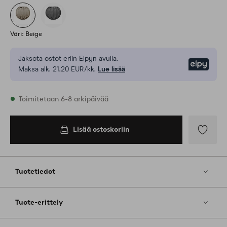
Väri: Beige
Jaksota ostot eriin Elpyn avulla.
Elpy
Maksa alk. 21,20 EUR/kk.
Lue lisää
Varastossa
Toimitetaan 6-8 arkipäivää
Lisää ostoskoriin
Lisää
ostoskoriin
Lisää
suosikkeih
Tuotetiedot
Tuote-erittely