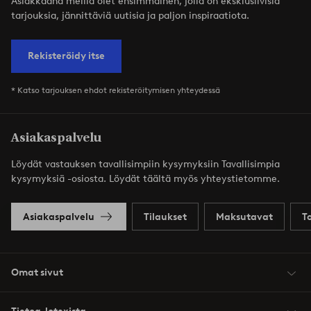
Asiakkaana meillä olet ensimmäinen, jolla on eksklusiivisia
tarjouksia, jännittäviä uutisia ja paljon inspiraatiota.
Rekisteröidy itse
* Katso tarjouksen ehdot rekisteröitymisen yhteydessä
Asiakaspalvelu
Löydät vastauksen tavallisimpiin kysymyksiin Tavallisimpia
kysymyksiä -osiosta. Löydät täältä myös yhteystietomme.
Asiakaspalvelu
Tilaukset
Maksutavat
T
Omat sivut