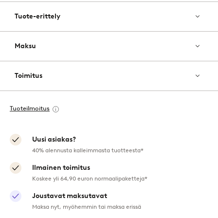
Tuote-erittely
Maksu
Toimitus
Tuoteilmoitus
Uusi asiakas?
40% alennusta kalleimmasta tuotteesta*
Ilmainen toimitus
Koskee yli 64,90 euron normaalipaketteja*
Joustavat maksutavat
Maksa nyt, myöhemmin tai maksa erissä