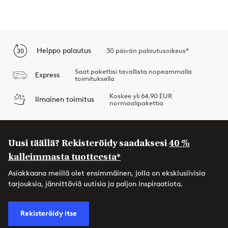
Helppo palautus
30 päivän palautusoikeus*
Saat pakettisi tavallista nopeammalla
Express
toimituksella
Koskee yli 64,90 EUR
Ilmainen toimitus
normaalipakettia
Uusi täällä? Rekisteröidy saadaksesi
40 %
kalleimmasta tuotteesta*
Asiakkaana meillä olet ensimmäinen, jolla on eksklusiivisia
tarjouksia, jännittäviä uutisia ja paljon inspiraatiota.
Rekisteröidy itse