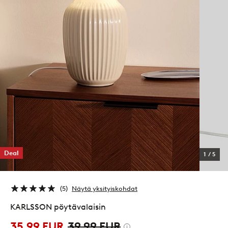
Deal
1
/
5
5
Näytä yksityiskohdat
KARLSSON pöytävalaisin
35,99 EUR
39,99 EUR