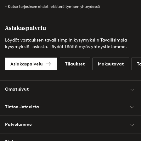
* Katso tarjouksen ehdot rekisteröitymisen yhteydessä
Asiakaspalvelu
Löydät vastauksen tavallisimpiin kysymyksiin Tavallisimpia
kysymyksiä -osiosta. Löydät täältä myös yhteystietomme.
Asiakaspalvelu
Tilaukset
Maksutavat
T
Omat sivut
Tietoa Jotexista
Palvelumme