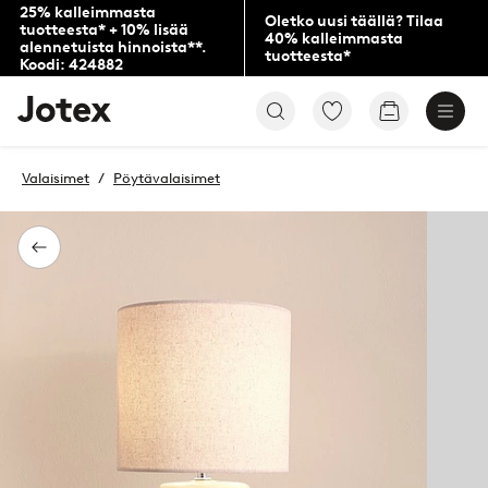
25% kalleimmasta
Oletko uusi täällä? Tilaa
tuotteesta* + 10% lisää
40% kalleimmasta
alennetuista hinnoista**.
tuotteesta*
Koodi: 424882
Jotex-
Siirry
Siirry
logo
merkittyihin
ostoskoriin
–
suosikkituotteisiin
siirry
Valaisimet
Pöytävalaisimet
aloitussivulle
Takaisin