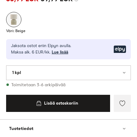
Väri: Beige
Jaksota ostot eriin Elpyn avulla.
Elpy
Maksa alk. 6 EUR/kk.
Lue lisää
1 kpl
Varastossa
Toimitetaan 3-6 arkipäivää
Lisää ostoskoriin
Lisää
suosik
Tuotetiedot