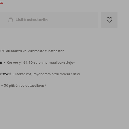
ta
Lisää ostoskoriin
Lisää
suosikkeihin
40% alennusta kalleimmasta tuotteesta*
us -
Koskee yli 64,90 euron normaalipaketteja*
utavat -
Maksa nyt, myöhemmin tai maksa erissä
 -
30 päivän palautusoikeus*