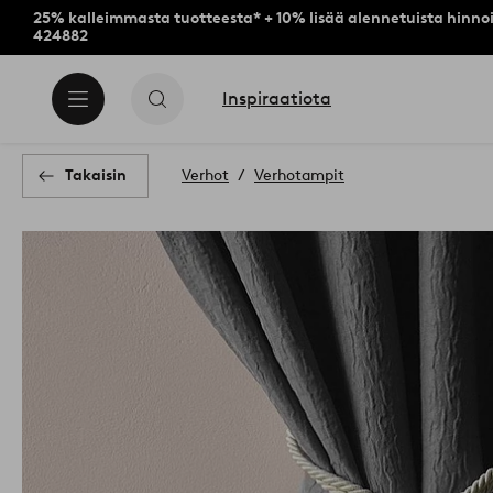
25% kalleimmasta tuotteesta* + 10% lisää alennetuista hinnoi
424882
Inspiraatiota
Takaisin
Verhot
Verhotampit