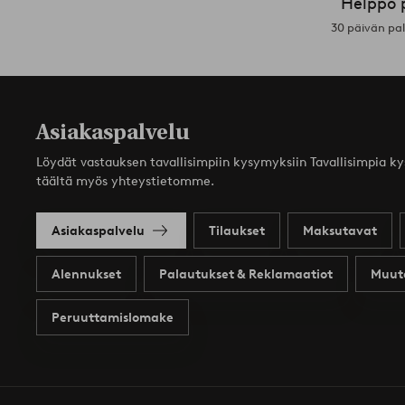
Helppo 
30 päivän pa
Asiakaspalvelu
Löydät vastauksen tavallisimpiin kysymyksiin Tavallisimpia k
täältä myös yhteystietomme.
Asiakaspalvelu
Tilaukset
Maksutavat
Alennukset
Palautukset & Reklamaatiot
Muut
Peruuttamislomake