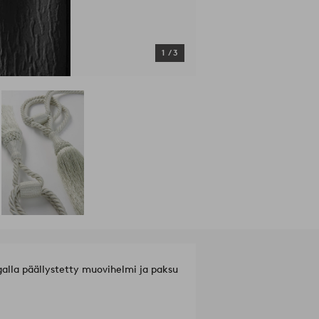
1
/
3
galla päällystetty muovihelmi ja paksu