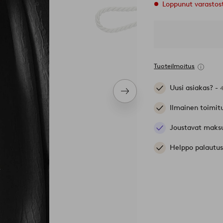
Loppunut varastos
Tuoteilmoitus
Uusi asiakas? -
Seuraava
tuote
Ilmainen toimit
Joustavat maks
Helppo palautus