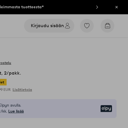
lleimmasta tuotteesta*
Sulje
Kirjaudu sisään
Siirry
Siirry
merkittyihin
ostoskori
suosikkituotteisiin
vostelu
, 2/pakk.
let
,99 EUR
Lisätietoja
Elpyn avulla.
Elpy
/kk.
Lue lisää