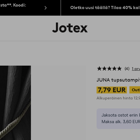
sta**. Koodi:
Oletko uusi täällä? Tilaa 40% ka
Jotex-
logo
–
siirry
aloitussivulle
4
1 ar
JUNA tupsutampit
7,79 EUR
Out
Alkuperäinen hinta
12
Jaksota ostot eriin 
Maksa alk. 3,60 EUR