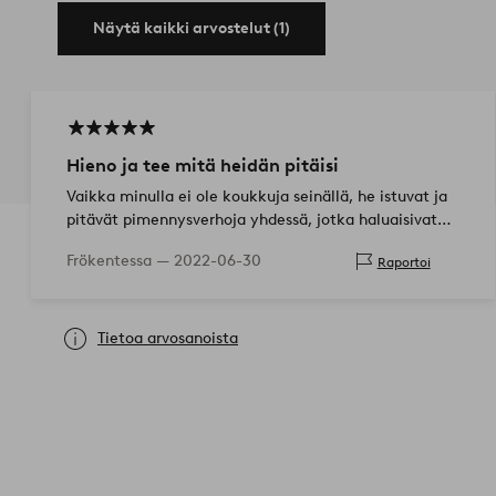
Näytä kaikki arvostelut (1)
Hieno ja tee mitä heidän pitäisi
Vaikka minulla ei ole koukkuja seinällä, he istuvat ja
pitävät pimennysverhoja yhdessä, jotka haluaisivat
levittää.
Frökentessa —
2022-06-30
Raportoi
Tietoa arvosanoista