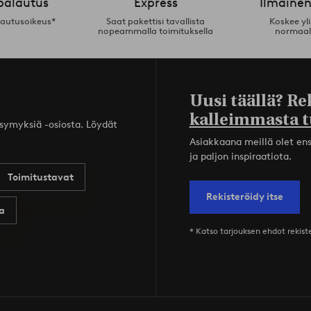
palautus
Express
Ilmainen
lautusoikeus*
Saat pakettisi tavallista
Koskee yl
nopeammalla toimituksella
normaal
Uusi täällä? Re
kalleimmasta t
ysymyksiä -osiosta. Löydät
Asiakkaana meillä olet ensi
ja paljon inspiraatiota.
Toimitustavat
Rekisteröidy itse
a
* Katso tarjouksen ehdot rekis