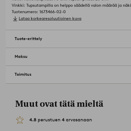
Vinkki: Tupsutampilla on helppo säädellä valon määrää ja näk
Tuotenumero: 1673466-02-0
Lataa korkearesoluutioinen kuva
Tuote-erittely
Maksu
Toimitus
Muut ovat tätä mieltä
4.8
perustuen
4
arvosanaan