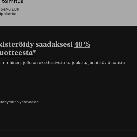
 toimitus
i 64,90 EUR
ipakettia
kisteröidy saadaksesi
40 %
uotteesta*
mmäinen, jolla on eksklusiivisia tarjouksia, jännittäviä uutisia
teröitymisen yhteydessä