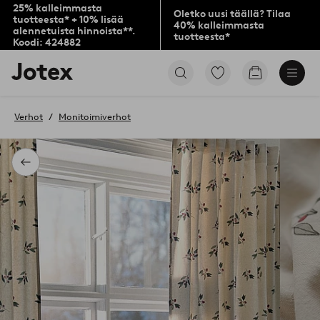
25% kalleimmasta
Oletko uusi täällä? Tilaa
tuotteesta* + 10% lisää
40% kalleimmasta
alennetuista hinnoista**.
tuotteesta*
Koodi: 424882
Jotex-
Siirry
Siirry
logo
merkittyihin
ostoskoriin
–
suosikkituotteisiin
siirry
Verhot
Monitoimiverhot
aloitussivulle
Takaisin