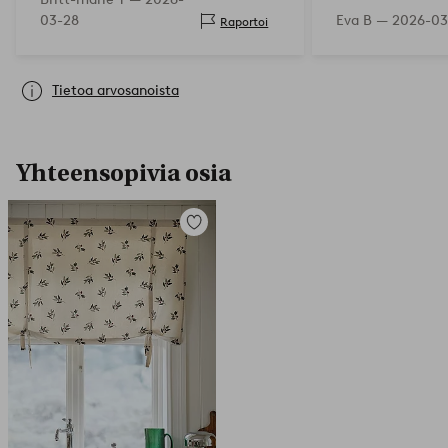
03-28
Eva B —
2026-03
Raportoi
Tietoa arvosanoista
Yhteensopivia osia
Lisää
suosikkeihin