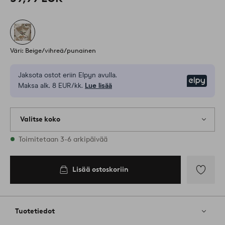
Väri: Beige/vihreä/punainen
Jaksota ostot eriin Elpyn avulla.
Elpy
Maksa alk. 8 EUR/kk.
Lue lisää
Valitse koko
Varastossa on kaikkia kokoja
Toimitetaan 3-6 arkipäivää
Lisää ostoskoriin
Lisää
suosikkeih
Tuotetiedot