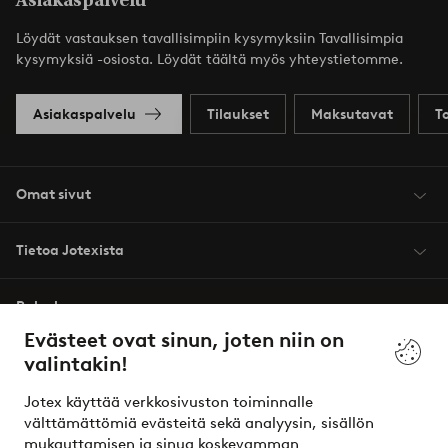
Asiakaspalvelu
Löydät vastauksen tavallisimpiin kysymyksiin Tavallisimpia
kysymyksiä -osiosta. Löydät täältä myös yhteystietomme.
Asiakaspalvelu
Tilaukset
Maksutavat
T
Omat sivut
Tietoa Jotexista
Palvelumme
Evästeet ovat sinun, joten niin on
valintakin!
Ehdot
Jotex käyttää verkkosivuston toiminnalle
Ystävät
välttämättömiä evästeitä sekä analyysin, sisällön
mukauttamisen ja sinua koskevamman