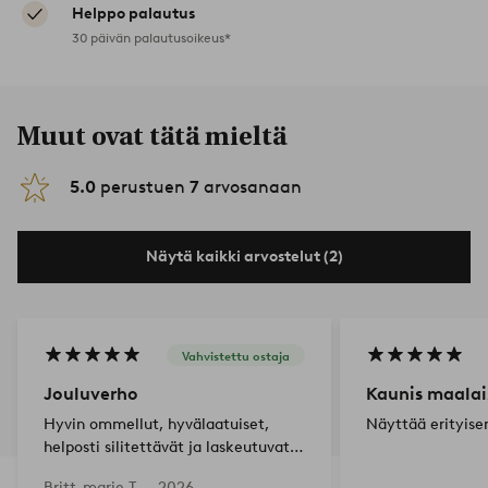
Helppo palautus
30 päivän palautusoikeus*
Muut ovat tätä mieltä
5.0
perustuen
7
arvosanaan
Näytä kaikki arvostelut (2)
Vahvistettu ostaja
Jouluverho
Kaunis maalai
Hyvin ommellut, hyvälaatuiset,
Näyttää erityisen
helposti silitettävät ja laskeutuvat
kauniisti
Britt-marie T —
2026-