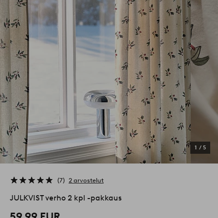
1
/
5
7
2 arvostelut
JULKVIST verho 2 kpl -pakkaus
59,99 EUR