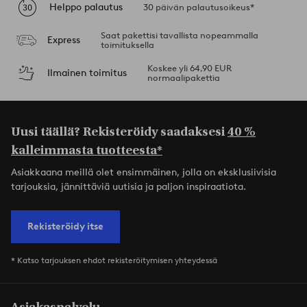
Helppo palautus
30 päivän palautusoikeus*
Saat pakettisi tavallista nopeammalla
Express
toimituksella
Koskee yli 64,90 EUR
Ilmainen toimitus
normaalipakettia
Uusi täällä? Rekisteröidy saadaksesi
40 %
kalleimmasta tuotteesta*
Asiakkaana meillä olet ensimmäinen, jolla on eksklusiivisia
tarjouksia, jännittäviä uutisia ja paljon inspiraatiota.
Rekisteröidy itse
* Katso tarjouksen ehdot rekisteröitymisen yhteydessä