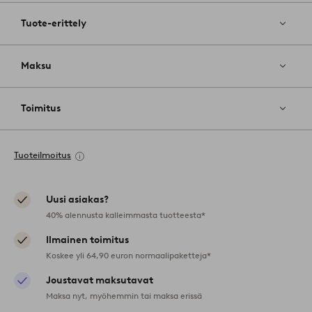
Tuote-erittely
Maksu
Toimitus
Tuoteilmoitus
Uusi asiakas?
40% alennusta kalleimmasta tuotteesta*
Ilmainen toimitus
Koskee yli 64,90 euron normaalipaketteja*
Joustavat maksutavat
Maksa nyt, myöhemmin tai maksa erissä