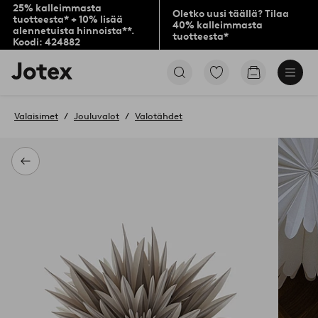
25% kalleimmasta
Oletko uusi täällä? Tilaa
tuotteesta* + 10% lisää
40% kalleimmasta
alennetuista hinnoista**.
tuotteesta*
Koodi: 424882
Jotex-
Siirry
Siirry
logo
merkittyihin
ostoskoriin
–
suosikkituotteisiin
siirry
Valaisimet
Jouluvalot
Valotähdet
aloitussivulle
Takaisin