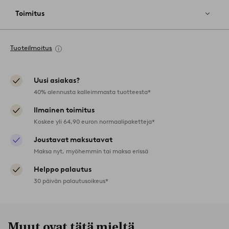
Toimitus
Tuoteilmoitus
Uusi asiakas?
40% alennusta kalleimmasta tuotteesta*
Ilmainen toimitus
Koskee yli 64,90 euron normaalipaketteja*
Joustavat maksutavat
Maksa nyt, myöhemmin tai maksa erissä
Helppo palautus
30 päivän palautusoikeus*
Muut ovat tätä mieltä