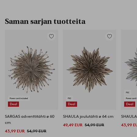
Saman sarjan tuotteita
Lisää
Lisää
suosikkeihin
suosikkeihin
Deal
Deal
Deal
SARGAS adventtitähti ø 60
SHAULA joulutähti ø 64 cm
SHAULA 
cm
49,49 EUR
54,99 EUR
43,99 E
43,99 EUR
54,99 EUR