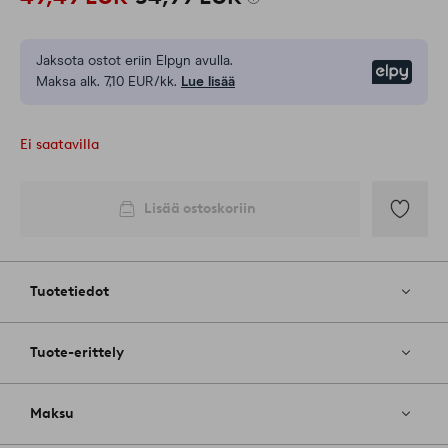
Jaksota ostot eriin Elpyn avulla.
Elpy
Maksa alk. 7,10 EUR/kk.
Lue lisää
Ei saatavilla
Lisää ostoskoriin
Lisää
suosikkeih
Tuotetiedot
Tuote-erittely
Maksu