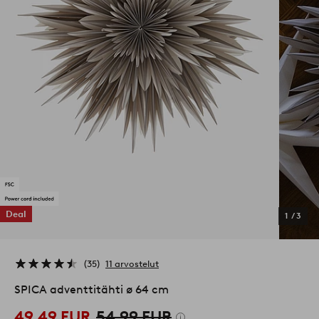
Deal
1
/
3
35
11 arvostelut
SPICA adventtitähti ø 64 cm
49,49 EUR
54,99 EUR