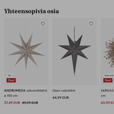
Yhteensopivia osia
Lisää
Lisää
suosikkeihin
suosikkeihin
Deal
Deal
ANDROMEDA
adventtitähti
Ozen valotähti
SARGAS 
ø 150 cm
cm
44,99 EUR
37,49 EUR
49,99 EUR
43,99 E