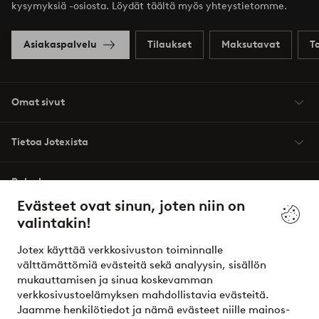
kysymyksiä -osiosta. Löydät täältä myös yhteystietomme.
Asiakaspalvelu
Tilaukset
Maksutavat
T
Omat sivut
Tietoa Jotexista
Palvelumme
Evästeet ovat sinun, joten niin on
valintakin!
Ehdot
Jotex käyttää verkkosivuston toiminnalle
Ystävät
välttämättömiä evästeitä sekä analyysin, sisällön
mukauttamisen ja sinua koskevamman
verkkosivustoelämyksen mahdollistavia evästeitä.
Jaamme henkilötiedot ja nämä evästeet niille mainos-