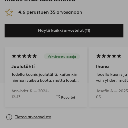
4.6
perustuen
35
arvosanaan
Näytä kaikki arvostelut (11)
Vahvistettu ostaja
Joulutähti
Ihana
Todella kaunis joulutähti, kuitenkin
Todella kaunis ja
hieman vaikea koota, mutta lopulta
vain yhden, mutt
se onnistui hyvin
ostaa toinenkin 
Ann-britt K —
2024-
Josefin A —
2023
lampun johto sis
12-13
05
Raportoi
Tietoa arvosanoista