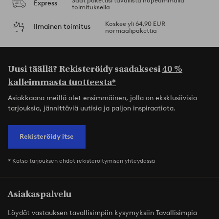
Saat pakettisi tavallista nopeammalla
Express
toimituksella
Koskee yli 64,90 EUR
Ilmainen toimitus
normaalipakettia
Uusi täällä? Rekisteröidy saadaksesi
40 %
kalleimmasta tuotteesta*
Asiakkaana meillä olet ensimmäinen, jolla on eksklusiivisia
tarjouksia, jännittäviä uutisia ja paljon inspiraatiota.
Rekisteröidy itse
* Katso tarjouksen ehdot rekisteröitymisen yhteydessä
Asiakaspalvelu
Löydät vastauksen tavallisimpiin kysymyksiin Tavallisimpia