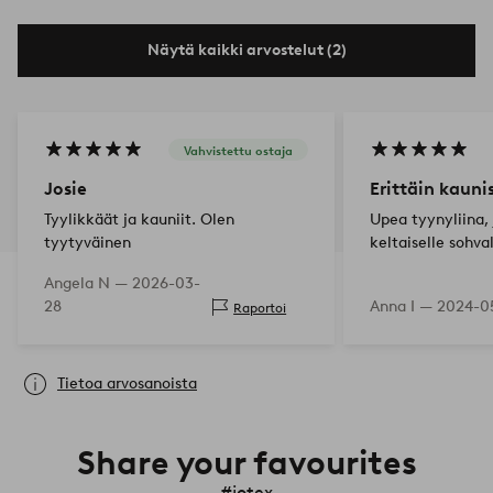
Näytä kaikki arvostelut (2)
Vahvistettu ostaja
Josie
Erittäin kauni
Tyylikkäät ja kauniit. Olen
Upea tyynyliina, 
tyytyväinen
keltaiselle sohval
Angela N —
2026-03-
28
Anna I —
2024-0
Raportoi
Tietoa arvosanoista
Share your favourites
#jotex