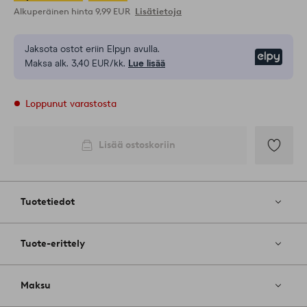
Alkuperäinen hinta
9,99 EUR
Lisätietoja
Jaksota ostot eriin Elpyn avulla.
Elpy
Maksa alk. 3,40 EUR/kk.
Lue lisää
Loppunut varastosta
Lisää ostoskoriin
Lisää
suosikkeih
Tuotetiedot
Tuote-erittely
Maksu