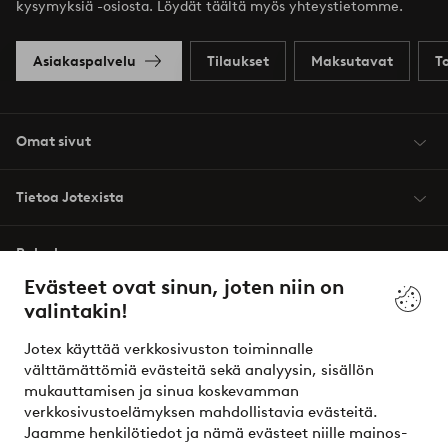
kysymyksiä -osiosta. Löydät täältä myös yhteystietomme.
Asiakaspalvelu
Tilaukset
Maksutavat
T
Omat sivut
Tietoa Jotexista
Palvelumme
Evästeet ovat sinun, joten niin on
valintakin!
Ehdot
Jotex käyttää verkkosivuston toiminnalle
Ystävät
välttämättömiä evästeitä sekä analyysin, sisällön
mukauttamisen ja sinua koskevamman
verkkosivustoelämyksen mahdollistavia evästeitä.
Jaamme henkilötiedot ja nämä evästeet niille mainos-