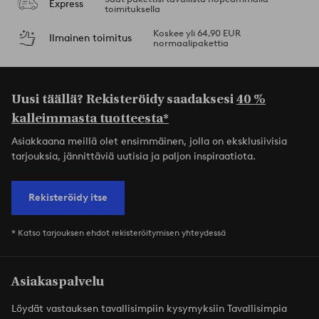
Express
toimituksella
Koskee yli 64,90 EUR
Ilmainen toimitus
normaalipakettia
Uusi täällä? Rekisteröidy saadaksesi
40 %
kalleimmasta tuotteesta*
Asiakkaana meillä olet ensimmäinen, jolla on eksklusiivisia
tarjouksia, jännittäviä uutisia ja paljon inspiraatiota.
Rekisteröidy itse
* Katso tarjouksen ehdot rekisteröitymisen yhteydessä
Asiakaspalvelu
Löydät vastauksen tavallisimpiin kysymyksiin Tavallisimpia