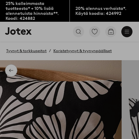
25% kalleimmasta
tuotteesta* + 10% lisää
20% alennus verhoista*.
alennetuista hinnoista**.
Käytä koodia: 424992
Koodi: 424882
Jotex-
Siirry
Siirry
logo
merkittyihin
ostoskoriin
–
suosikkituotteisiin
siirry
Tyynyt & torkkupeitot
Koristetyynyt & tyynynpäälliset
aloitussivulle
Takaisin