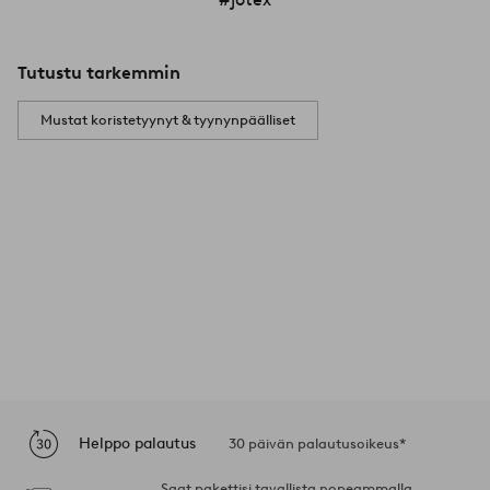
Tutustu tarkemmin
Mustat koristetyynyt & tyynynpäälliset
Helppo palautus
30 päivän palautusoikeus*
Saat pakettisi tavallista nopeammalla