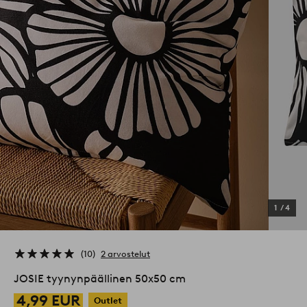
1
/
4
10
2 arvostelut
JOSIE tyynynpäällinen 50x50 cm
4,99 EUR
Outlet