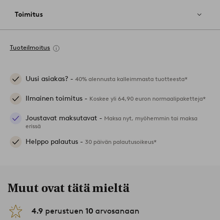
Toimitus
Tuoteilmoitus
Uusi asiakas? -
40% alennusta kalleimmasta tuotteesta*
Ilmainen toimitus -
Koskee yli 64,90 euron normaalipaketteja*
Joustavat maksutavat -
Maksa nyt, myöhemmin tai maksa
erissä
Helppo palautus -
30 päivän palautusoikeus*
Muut ovat tätä mieltä
4.9
perustuen
10
arvosanaan