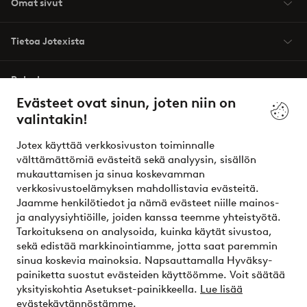
Omat sivut
Tietoa Jotexista
Palvelumme
Evästeet ovat sinun, joten niin on
valintakin!
Ehdot
Jotex käyttää verkkosivuston toiminnalle
Ystävät
välttämättömiä evästeitä sekä analyysin, sisällön
mukauttamisen ja sinua koskevamman
verkkosivustoelämyksen mahdollistavia evästeitä.
Jaamme henkilötiedot ja nämä evästeet niille mainos-
Turvalliset maksut – maksa nyt tai erissä
ja analyysiyhtiöille, joiden kanssa teemme yhteistyötä.
Tarkoituksena on analysoida, kuinka käytät sivustoa,
Haluatko tietää
lisää maksuvaihtoehdoistamme
?
sekä edistää markkinointiamme, jotta saat paremmin
elpy
sinua koskevia mainoksia. Napsauttamalla Hyväksy-
painiketta suostut evästeiden käyttöömme. Voit säätää
yksityiskohtia Asetukset-painikkeella.
Lue lisää
evästekäytännöstämme.