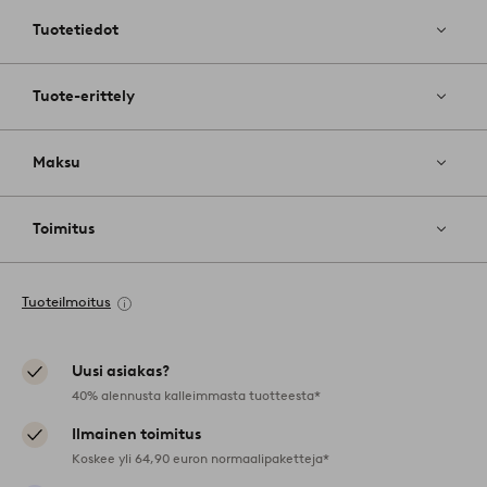
Tuotetiedot
Tuote-erittely
Maksu
Toimitus
Tuoteilmoitus
Uusi asiakas?
40% alennusta kalleimmasta tuotteesta*
Ilmainen toimitus
Koskee yli 64,90 euron normaalipaketteja*