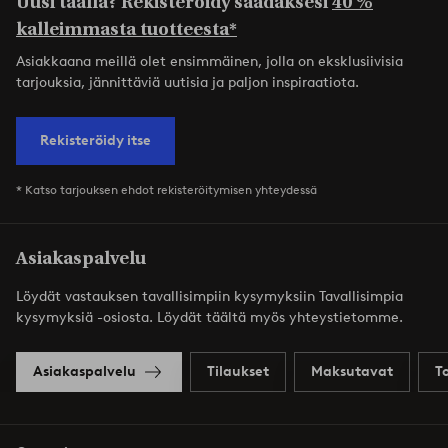
Uusi täällä? Rekisteröidy saadaksesi
40 %
kalleimmasta tuotteesta*
Asiakkaana meillä olet ensimmäinen, jolla on eksklusiivisia
tarjouksia, jännittäviä uutisia ja paljon inspiraatiota.
Rekisteröidy itse
* Katso tarjouksen ehdot rekisteröitymisen yhteydessä
Asiakaspalvelu
Löydät vastauksen tavallisimpiin kysymyksiin Tavallisimpia
kysymyksiä -osiosta. Löydät täältä myös yhteystietomme.
Asiakaspalvelu
Tilaukset
Maksutavat
T