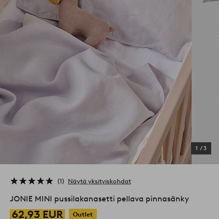
1
/
3
1
Näytä yksityiskohdat
JONIE MINI pussilakanasetti pellava pinnasänky
62,93 EUR
Outlet