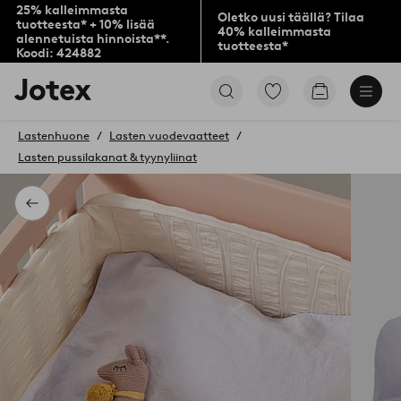
25% kalleimmasta
Oletko uusi täällä? Tilaa
tuotteesta* + 10% lisää
40% kalleimmasta
alennetuista hinnoista**.
tuotteesta*
Koodi: 424882
Jotex-
Siirry
Siirry
logo
merkittyihin
ostoskoriin
–
suosikkituotteisiin
siirry
Lastenhuone
Lasten vuodevaatteet
aloitussivulle
Lasten pussilakanat & tyynyliinat
Takaisin