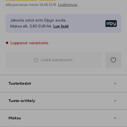
Alkuperäinen hinta
14,90 EUR
Lisätietoja
Jaksota ostot eriin Elpyn avulla.
Elpy
Maksa alk. 3,80 EUR/kk.
Lue lisää
Loppunut varastosta
Lisää ostoskoriin
Lisää
suosikkeih
Tuotetiedot
Tuote-erittely
Maksu