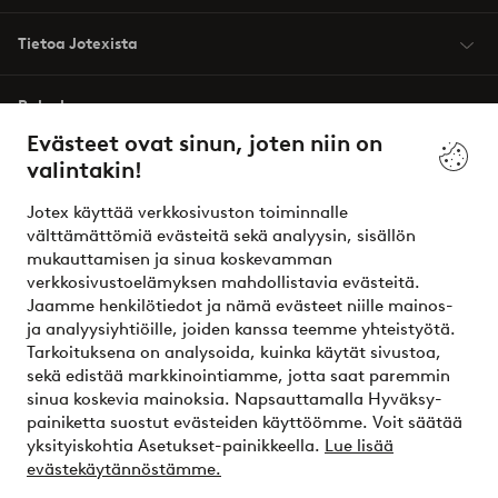
Tietoa Jotexista
Palvelumme
Evästeet ovat sinun, joten niin on
valintakin!
Ehdot
Jotex käyttää verkkosivuston toiminnalle
Ystävät
välttämättömiä evästeitä sekä analyysin, sisällön
mukauttamisen ja sinua koskevamman
verkkosivustoelämyksen mahdollistavia evästeitä.
Jaamme henkilötiedot ja nämä evästeet niille mainos-
Turvalliset maksut – maksa nyt tai erissä
ja analyysiyhtiöille, joiden kanssa teemme yhteistyötä.
Tarkoituksena on analysoida, kuinka käytät sivustoa,
Haluatko tietää
lisää maksuvaihtoehdoistamme
?
sekä edistää markkinointiamme, jotta saat paremmin
elpy
sinua koskevia mainoksia. Napsauttamalla Hyväksy-
painiketta suostut evästeiden käyttöömme. Voit säätää
yksityiskohtia Asetukset-painikkeella.
Lue lisää
evästekäytännöstämme.