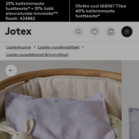
25% kalleimmasta
Oletko uusi täällä? Tilaa
tuotteesta* + 10% lisää
40% kalleimmasta
alennetuista hinnoista**.
tuotteesta*
Koodi: 424882
Jotex-
Siirry
Siirry
logo
merkittyihin
ostoskoriin
–
suosikkituotteisiin
siirry
Lastenhuone
Lasten vuodevaatteet
aloitussivulle
Lasten pussilakanat & tyynyliinat
Takaisin