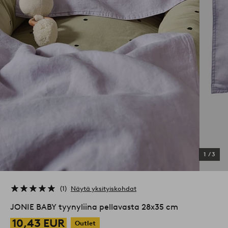
1
/
3
1
Näytä yksityiskohdat
JONIE BABY tyynyliina pellavasta 28x35 cm
10,43 EUR
Outlet