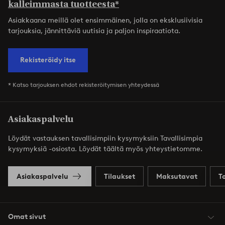
kalleimmasta tuotteesta*
Asiakkaana meillä olet ensimmäinen, jolla on eksklusiivisia
tarjouksia, jännittäviä uutisia ja paljon inspiraatiota.
Rekisteröidy itse
* Katso tarjouksen ehdot rekisteröitymisen yhteydessä
Asiakaspalvelu
Löydät vastauksen tavallisimpiin kysymyksiin Tavallisimpia
kysymyksiä -osiosta. Löydät täältä myös yhteystietomme.
Asiakaspalvelu
Tilaukset
Maksutavat
T
Omat sivut