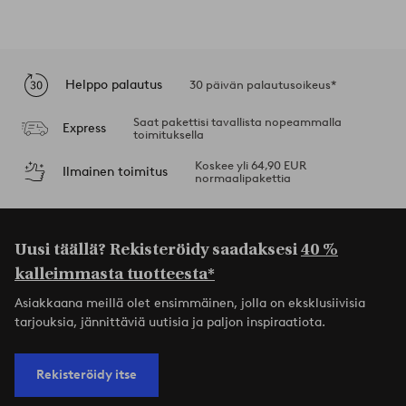
Helppo palautus
30 päivän palautusoikeus*
Saat pakettisi tavallista nopeammalla
Express
toimituksella
Koskee yli 64,90 EUR
Ilmainen toimitus
normaalipakettia
Uusi täällä? Rekisteröidy saadaksesi
40 %
kalleimmasta tuotteesta*
Asiakkaana meillä olet ensimmäinen, jolla on eksklusiivisia
tarjouksia, jännittäviä uutisia ja paljon inspiraatiota.
Rekisteröidy itse