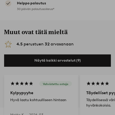
Helppo palautus
30 päivän palautusoikeus*
Muut ovat tätä mieltä
4.5
perustuen
32
arvosanaan
Näytä kaikki arvostelut (9)
Vahvistettu ostaja
Kylpypyyhe
Täydelliset py
Hyvä laatu kohtuulliseen hintaan
Täydellisessä vär
hyvänkokoisia.
Mette K —
2026-03-