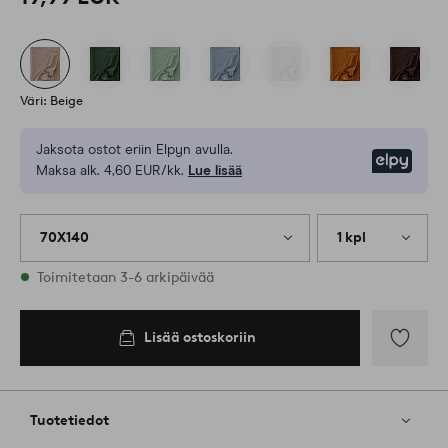
Väri: Beige
Jaksota ostot eriin Elpyn avulla.
Elpy
Maksa alk. 4,60 EUR/kk.
Lue lisää
70X140
1 kpl
Varastossa
Toimitetaan 3-6 arkipäivää
Lisää ostoskoriin
Lisää
suosikkeih
Tuotetiedot