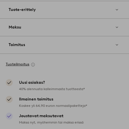
Tuote-erittely
Maksu
Toimitus
Tuoteilmoitus
Uusi asiakas?
40% alennusta kalleimmasta tuotteesta*
Ilmainen toimitus
Koskee yli 64,90 euron normaalipaketteja*
Joustavat maksutavat
Maksa nyt, myöhemmin tai maksa erissä