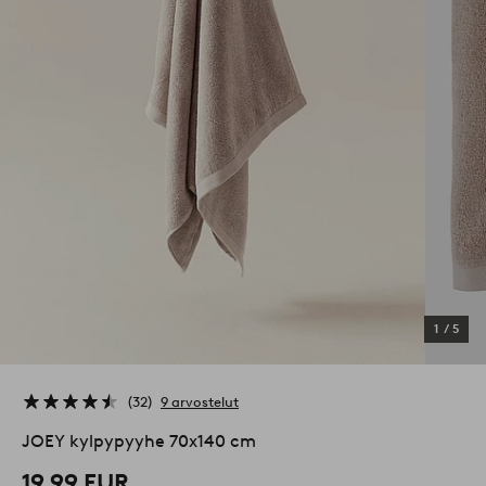
1
/
5
32
9 arvostelut
JOEY kylpypyyhe 70x140 cm
19,99 EUR