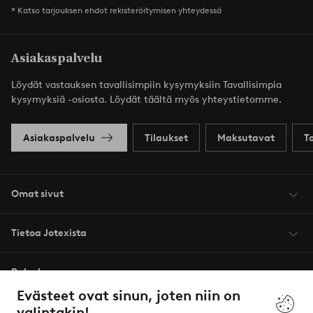
* Katso tarjouksen ehdot rekisteröitymisen yhteydessä
Asiakaspalvelu
Löydät vastauksen tavallisimpiin kysymyksiin Tavallisimpia
kysymyksiä -osiosta. Löydät täältä myös yhteystietomme.
Asiakaspalvelu
Tilaukset
Maksutavat
T
Omat sivut
Tietoa Jotexista
Palvelumme
Evästeet ovat sinun, joten niin on
valintakin!
Ehdot