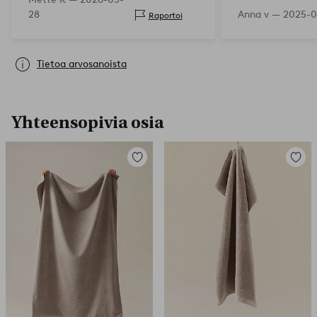
28
Anna v —
2025-0
Raportoi
Tietoa arvosanoista
Yhteensopivia osia
Lisää
Lisää
suosikkeihin
suosikk