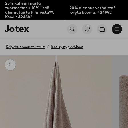
25% kalleimmasta
tuotteesta* + 10% lisää
20% alennus verhoista*.
alennetuista hinnoista**.
Käytä koodia: 424992
Koodi: 424882
Jotex-
Siirry
Siirry
logo
merkittyihin
ostoskoriin
–
suosikkituotteisiin
siirry
Kylpyhuoneen tekstiilit
Isot kylpypyyhkeet
aloitussivulle
Takaisin