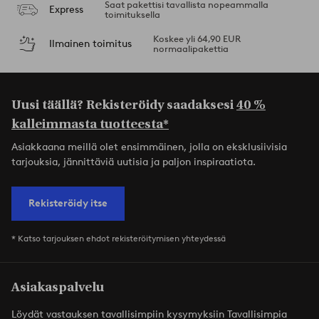
Saat pakettisi tavallista nopeammalla
Express
toimituksella
Koskee yli 64,90 EUR
Ilmainen toimitus
normaalipakettia
Uusi täällä? Rekisteröidy saadaksesi
40 %
kalleimmasta tuotteesta*
Asiakkaana meillä olet ensimmäinen, jolla on eksklusiivisia
tarjouksia, jännittäviä uutisia ja paljon inspiraatiota.
Rekisteröidy itse
* Katso tarjouksen ehdot rekisteröitymisen yhteydessä
Asiakaspalvelu
Löydät vastauksen tavallisimpiin kysymyksiin Tavallisimpia