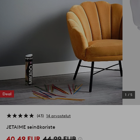
Deal
1
/
5
43
14 arvostelut
JETAIME seinäkoriste
40,49 EUR
44,99 EUR