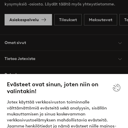
kysymyksiä -osiosta. Löydät täältä myös yhteystietomme.
Asiakaspalvelu
Tilaukset
Maksutavat
T
Omat sivut
Tietoa Jotexista
Palvelumme
Evästeet ovat sinun, joten niin on
valintakin!
Ehdot
Jotex käyttää verkkosivuston toiminnalle
Ystävät
välttämättömiä evästeitä sekä analyysin, sisällön
mukauttamisen ja sinua koskevamman
verkkosivustoelämyksen mahdollistavia evästeitä.
Jaamme henkilötiedot ja nämä evästeet niille mainos-