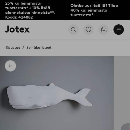
25% kalleimmasta
Oletko uusi täällä? Tilaa
tuotteesta* + 10% lisää
40% kalleimmasta
alennetuista hinnoista**.
tuotteesta*
Koodi: 424882
Jotex-
Siirry
Siirry
logo
merkittyihin
ostoskoriin
–
suosikkituotteisiin
siirry
Sisustus
Seinäkoristeet
aloitussivulle
Takaisin