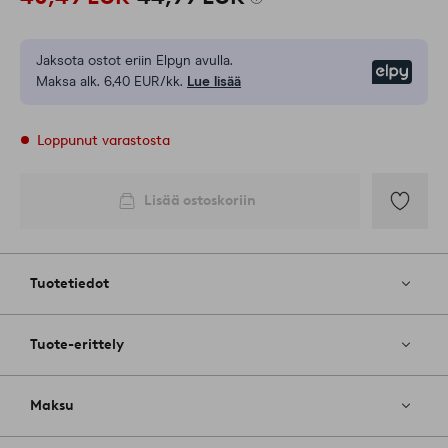
Jaksota ostot eriin Elpyn avulla.
Elpy
Maksa alk. 6,40 EUR/kk.
Lue lisää
Loppunut varastosta
Lisää ostoskoriin
Lisää
suosikkeih
Tuotetiedot
Tuote-erittely
Maksu