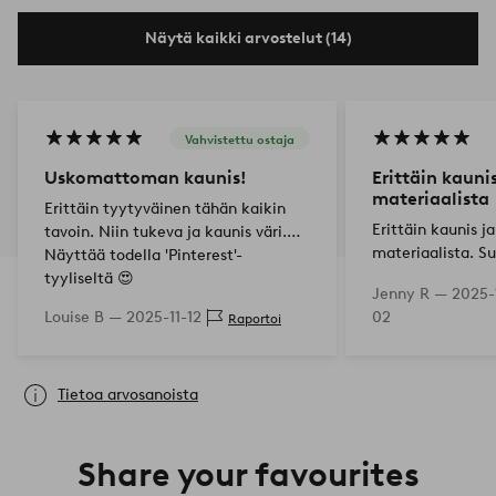
Näytä kaikki arvostelut (14)
Vahvistettu ostaja
Uskomattoman kaunis!
Erittäin kauni
materiaalista
Erittäin tyytyväinen tähän kaikin
Erittäin kaunis j
tavoin. Niin tukeva ja kaunis väri.
materiaalista. Su
Näyttää todella 'Pinterest'-
tyyliseltä 😍
Jenny R —
2025-
Louise B —
2025-11-12
02
Raportoi
Tietoa arvosanoista
Share your favourites