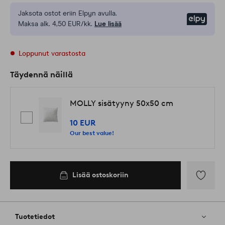
Jaksota ostot eriin Elpyn avulla.
Elpy
Maksa alk. 4,50 EUR/kk.
Lue lisää
Loppunut varastosta
Täydennä näillä
MOLLY sisätyyny 50x50 cm
10 EUR
Our best value!
Lisää ostoskoriin
Lisää
suosikkeih
Tuotetiedot