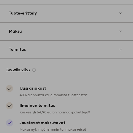
Tuote-erittely
Maksu
Toimitus
Tuoteilmoitus
Uusi asiakas?
40% alennusta kalleimmasta tuotteesta*
Ilmainen toimitus
Koskee yli 64,90 euron normaalipaketteja*
Joustavat maksutavat
Maksa nyt, myöhemmin tai maksa erissä