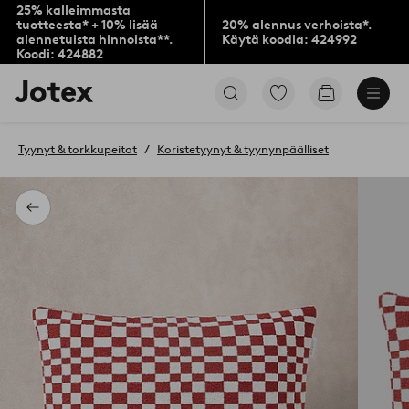
25% kalleimmasta
tuotteesta* + 10% lisää
20% alennus verhoista*.
alennetuista hinnoista**.
Käytä koodia: 424992
Koodi: 424882
Jotex-
Siirry
Siirry
logo
merkittyihin
ostoskoriin
–
suosikkituotteisiin
siirry
Tyynyt & torkkupeitot
Koristetyynyt & tyynynpäälliset
aloitussivulle
Takaisin