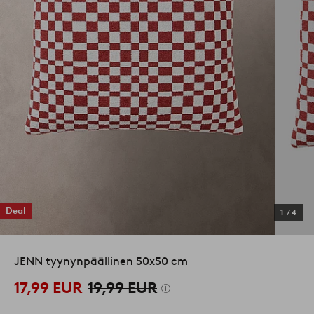
Deal
1
/
4
JENN tyynynpäällinen 50x50 cm
17,99 EUR
19,99 EUR