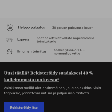
Helppo palautus
30 päivän palautusoikeus*
Saat pakettisi tavallista nopeammalla
Express
toimituksella
Koskee yli 64,90 EUR
Ilmainen toimitus
normaalipakettia
Uusi täällä? Rekisteröidy saadaksesi
40 %
kalleimmasta tuotteesta*
Asiakkaana meillä olet ensimmäinen, jolla on eksklusiivisia
tarjouksia, jännittäviä uutisia ja paljon inspiraatiota.
Rekisteröidy itse