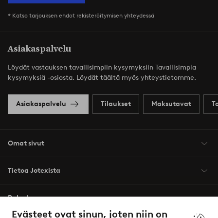
* Katso tarjouksen ehdot rekisteröitymisen yhteydessä
Asiakaspalvelu
Löydät vastauksen tavallisimpiin kysymyksiin Tavallisimpia
kysymyksiä -osiosta. Löydät täältä myös yhteystietomme.
Asiakaspalvelu
Tilaukset
Maksutavat
T
Omat sivut
Tietoa Jotexista
Palvelumme
Evästeet ovat sinun, joten niin on