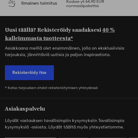
Koskee yli 64,90 EUR
Ilmainen toimitus
normaalipakettia
Uusi täällä? Rekisteröidy saadaksesi
40 %
kalleimmasta tuotteesta*
Asiakkaana meillä olet ensimmäinen, jolla on eksklusiivisia
tarjouksia, jännittäviä uutisia ja paljon inspiraatiota.
Rekisteröidy itse
* Katso tarjouksen ehdot rekisteröitymisen yhteydessä
Asiakaspalvelu
Löydät vastauksen tavallisimpiin kysymyksiin Tavallisimpia
kysymyksiä -osiosta. Löydät täältä myös yhteystietomme.