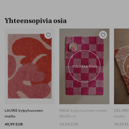
Yhteensopivia osia
Lisää
Lisää
suosikkeihin
suosikkeihin
TULOSSA PIAN
LAURIE kylpyhuoneen
MELA
kylpyhuoneen matto
DELORE
matto
60x90 cm
matto
49,99 EUR
34,90 EUR
29,99 E