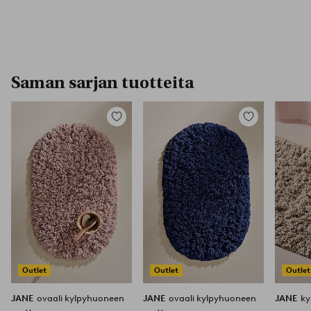
Saman sarjan tuotteita
Lisää
Lisää
suosikkeihin
suosikkeihin
Outlet
Outlet
Outlet
JANE
ovaali kylpyhuoneen
JANE
ovaali kylpyhuoneen
JANE
ky