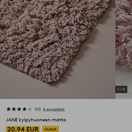
1
/
5
12
4 arvostelut
JANE kylpyhuoneen matto
20,94 EUR
Outlet