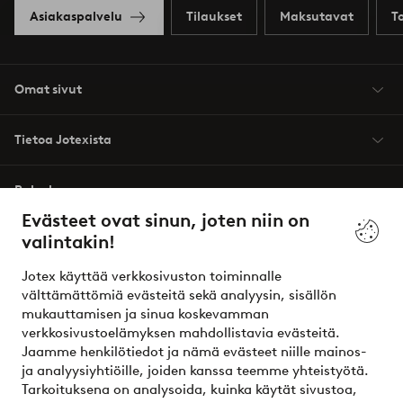
Asiakaspalvelu
Tilaukset
Maksutavat
T
Omat sivut
Tietoa Jotexista
Palvelumme
Evästeet ovat sinun, joten niin on
valintakin!
Ehdot
Jotex käyttää verkkosivuston toiminnalle
Ystävät
välttämättömiä evästeitä sekä analyysin, sisällön
mukauttamisen ja sinua koskevamman
verkkosivustoelämyksen mahdollistavia evästeitä.
Jaamme henkilötiedot ja nämä evästeet niille mainos-
Turvalliset maksut – maksa nyt tai erissä
ja analyysiyhtiöille, joiden kanssa teemme yhteistyötä.
Tarkoituksena on analysoida, kuinka käytät sivustoa,
Haluatko tietää
lisää maksuvaihtoehdoistamme
?