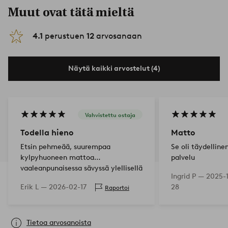
Muut ovat tätä mieltä
4.1
perustuen
12
arvosanaan
Näytä kaikki arvostelut (4)
Vahvistettu ostaja
Todella hieno
Matto
Etsin pehmeää, suurempaa
Se oli täydelline
kylpyhuoneen mattoa
palvelu
vaaleanpunaisessa sävyssä ylellisellä
Ingrid P —
2025-
tunteella, ja se oli juuri mitä sain!
Erik L —
2026-02-17
28
Raportoi
En löydä siitä mitään vikaa ja se
tuntuu fantastiselta kävellä. Ku…
Tietoa arvosanoista