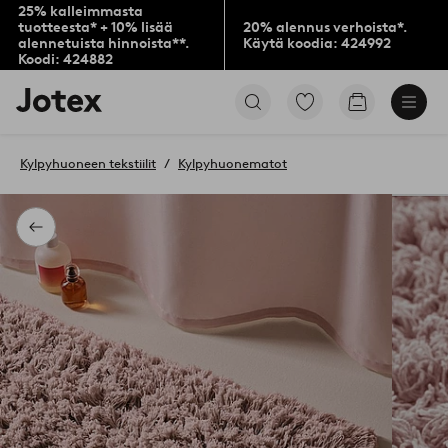
25% kalleimmasta
tuotteesta* + 10% lisää
20% alennus verhoista*.
alennetuista hinnoista**.
Käytä koodia: 424992
Koodi: 424882
Jotex-
Siirry
Siirry
logo
merkittyihin
ostoskoriin
–
suosikkituotteisiin
siirry
Kylpyhuoneen tekstiilit
Kylpyhuonematot
aloitussivulle
Takaisin