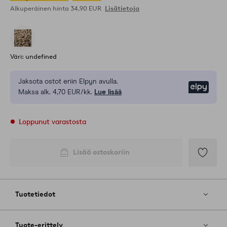
Alkuperäinen hinta
34,90 EUR
Lisätietoja
Väri: undefined
Jaksota ostot eriin Elpyn avulla.
Elpy
Maksa alk. 4,70 EUR/kk.
Lue lisää
Loppunut varastosta
Lisää ostoskoriin
Lisää
suosikkeih
Tuotetiedot
Tuote-erittely