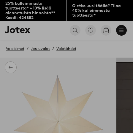
25% kalleimmasta
Oletko uusi täällä? Tilaa
tuotteesta* + 10% lisää
40% kalleimmasta
alennetuista hinnoista**.
tuotteesta*
Koodi: 424882
Jotex-
Siirry
Siirry
logo
merkittyihin
ostoskoriin
–
suosikkituotteisiin
siirry
Valaisimet
Jouluvalot
Valotähdet
aloitussivulle
Takaisin