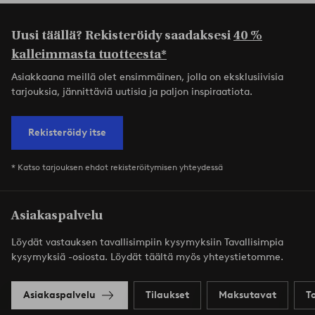
Uusi täällä? Rekisteröidy saadaksesi
40 %
kalleimmasta tuotteesta*
Asiakkaana meillä olet ensimmäinen, jolla on eksklusiivisia
tarjouksia, jännittäviä uutisia ja paljon inspiraatiota.
Rekisteröidy itse
* Katso tarjouksen ehdot rekisteröitymisen yhteydessä
Asiakaspalvelu
Löydät vastauksen tavallisimpiin kysymyksiin Tavallisimpia
kysymyksiä -osiosta. Löydät täältä myös yhteystietomme.
Asiakaspalvelu
Tilaukset
Maksutavat
T