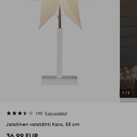
1
/
2
10
5 arvostelut
Jalallinen valotähti Karo, 55 cm
36,99 EUR