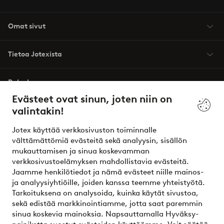
Omat sivut
Tietoa Jotexista
Palvelumme
Evästeet ovat sinun, joten niin on
valintakin!
Ehdot
Jotex käyttää verkkosivuston toiminnalle
Ystävät
välttämättömiä evästeitä sekä analyysin, sisällön
mukauttamisen ja sinua koskevamman
verkkosivustoelämyksen mahdollistavia evästeitä.
Jaamme henkilötiedot ja nämä evästeet niille mainos-
Turvalliset maksut – maksa nyt tai erissä
ja analyysiyhtiöille, joiden kanssa teemme yhteistyötä.
Tarkoituksena on analysoida, kuinka käytät sivustoa,
Haluatko tietää
lisää maksuvaihtoehdoistamme
?
sekä edistää markkinointiamme, jotta saat paremmin
elpy
sinua koskevia mainoksia. Napsauttamalla Hyväksy-