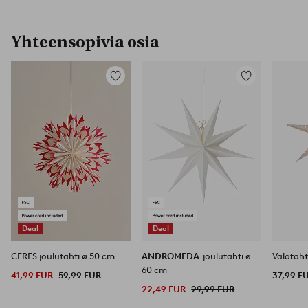
Yhteensopivia osia
Lisää
Lisää
suosikkeihin
suosikkeihin
Deal
Deal
CERES joulutähti ø 50 cm
ANDROMEDA
joulutähti ø
Valotäht
60 cm
41,99 EUR
59,99 EUR
37,99 E
22,49 EUR
29,99 EUR