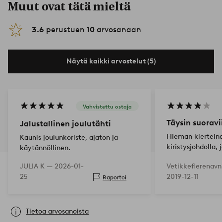
Muut ovat tätä mieltä
3.6
perustuen
10
arvosanaan
Näytä kaikki arvostelut (5)
Vahvistettu ostaja
Täysin suoravi
Jalustallinen joulutähti
Hieman kierteine
Kaunis joulunkoriste, ajaton ja
kiristysjohdolla,
käytännöllinen.
selvästi näkyvis
JULIA K —
2026-01-
Vetikkeflerenav
ulkopuolella. Mu
25
2019-12-11
Raportoi
hienolla valolla.
Tietoa arvosanoista