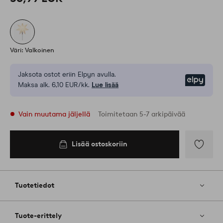
Väri: Valkoinen
Jaksota ostot eriin Elpyn avulla.
Elpy
Maksa alk. 6,10 EUR/kk.
Lue lisää
Vain muutama jäljellä
Toimitetaan 5-7 arkipäivää
Lisää ostoskoriin
Lisää
ostoskoriin
Lisää
suosikkeih
Tuotetiedot
Tuote-erittely