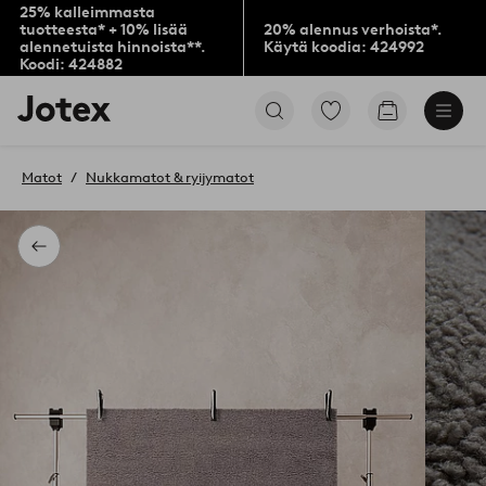
25% kalleimmasta
tuotteesta* + 10% lisää
20% alennus verhoista*.
alennetuista hinnoista**.
Käytä koodia: 424992
Koodi: 424882
Jotex-
Siirry
Siirry
logo
merkittyihin
ostoskoriin
–
suosikkituotteisiin
siirry
Matot
Nukkamatot & ryijymatot
aloitussivulle
Takaisin