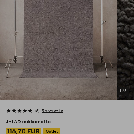
1
/
6
6
3 arvostelut
JALAD nukkamatto
116,70 EUR
Outlet