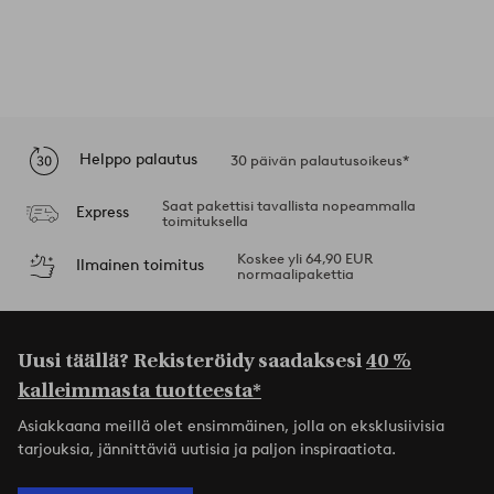
Helppo palautus
30 päivän palautusoikeus*
Saat pakettisi tavallista nopeammalla
Express
toimituksella
Koskee yli 64,90 EUR
Ilmainen toimitus
normaalipakettia
Uusi täällä? Rekisteröidy saadaksesi
40 %
kalleimmasta tuotteesta*
Asiakkaana meillä olet ensimmäinen, jolla on eksklusiivisia
tarjouksia, jännittäviä uutisia ja paljon inspiraatiota.