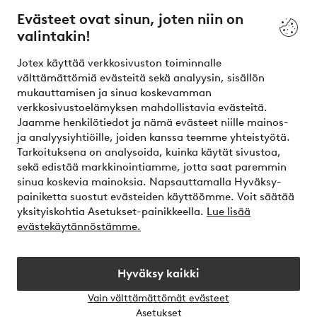
Evästeet ovat sinun, joten niin on
valintakin!
Ehdot
Jotex käyttää verkkosivuston toiminnalle
Ystävät
välttämättömiä evästeitä sekä analyysin, sisällön
mukauttamisen ja sinua koskevamman
verkkosivustoelämyksen mahdollistavia evästeitä.
Jaamme henkilötiedot ja nämä evästeet niille mainos-
Turvalliset maksut – maksa nyt tai erissä
ja analyysiyhtiöille, joiden kanssa teemme yhteistyötä.
Tarkoituksena on analysoida, kuinka käytät sivustoa,
Haluatko tietää
lisää maksuvaihtoehdoistamme
?
sekä edistää markkinointiamme, jotta saat paremmin
elpy
sinua koskevia mainoksia. Napsauttamalla Hyväksy-
painiketta suostut evästeiden käyttöömme. Voit säätää
yksityiskohtia Asetukset-painikkeella.
Lue lisää
evästekäytännöstämme.
Suomi - Valitse maa
Hyväksy kaikki
Instagram
Facebook
Vain välttämättömät evästeet
Avaa
Asetukset
chat-