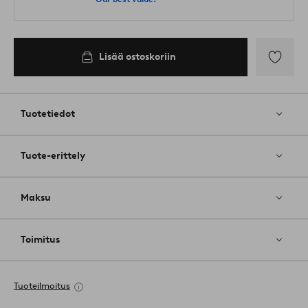
Lisää ostoskoriin
Lisää
suosikkeih
Tuotetiedot
Tuote-erittely
Maksu
Toimitus
Tuoteilmoitus