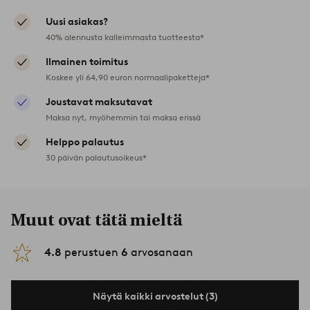
Uusi asiakas?
40% alennusta kalleimmasta tuotteesta*
Ilmainen toimitus
Koskee yli 64,90 euron normaalipaketteja*
Joustavat maksutavat
Maksa nyt, myöhemmin tai maksa erissä
Helppo palautus
30 päivän palautusoikeus*
Muut ovat tätä mieltä
4.8
perustuen
6
arvosanaan
Näytä kaikki arvostelut (3)