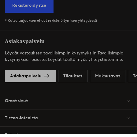
Rekisteröidy itse
* Katso tarjouksen ehdot rekisteröitymisen yhteydessä
Asiakaspalvelu
Löydät vastauksen tavallisimpiin kysymyksiin Tavallisimpia
kysymyksiä -osiosta. Löydät täältä myös yhteystietomme.
Asiakaspalvelu
Tilaukset
Maksutavat
T
Omat sivut
Tietoa Jotexista
Palvelumme