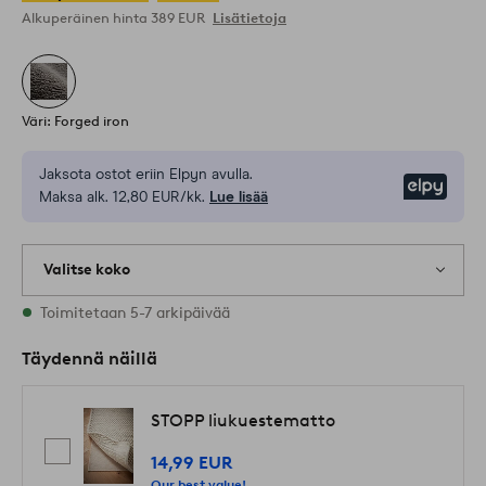
Alkuperäinen hinta
389 EUR
Lisätietoja
Väri: Forged iron
Jaksota ostot eriin Elpyn avulla.
Elpy
Maksa alk. 12,80 EUR/kk.
Lue lisää
Valitse koko
1 varastossa olevat koot
Toimitetaan 5-7 arkipäivää
Täydennä näillä
STOPP liukuestematto
14,99 EUR
Our best value!