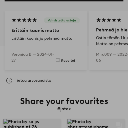
Vahvistettu ostaja
Pehmeä ja hi
Erittäin kaunis matto
Ostin tämän 1 ku
Erittäin kaunis ja pehmeä matto
Matto on pehmeä
valkoinen väri m
Veronica B —
2024-01-
Mira009 —
2022
valkoiseksi. Erit
27
06
Raportoi
tähän.
Tietoa arvosanoista
Share your favourites
#jotex