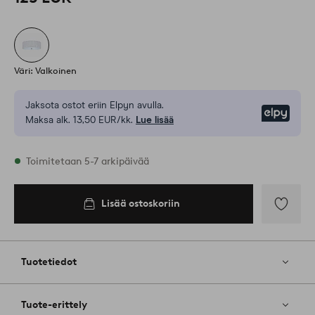
Väri: Valkoinen
Jaksota ostot eriin Elpyn avulla.
Elpy
Maksa alk. 13,50 EUR/kk.
Lue lisää
Varastossa
Toimitetaan 5-7 arkipäivää
Lisää ostoskoriin
Lisää
ostoskoriin
Lisää
suosikkeih
Tuotetiedot
Tuote-erittely