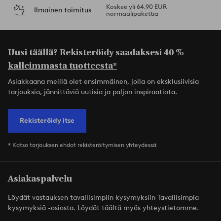
Koskee yli 64,90 EUR
Ilmainen toimitus
normaalipakettia
Uusi täällä? Rekisteröidy saadaksesi
40 %
kalleimmasta tuotteesta*
Asiakkaana meillä olet ensimmäinen, jolla on eksklusiivisia
tarjouksia, jännittäviä uutisia ja paljon inspiraatiota.
Rekisteröidy itse
* Katso tarjouksen ehdot rekisteröitymisen yhteydessä
Asiakaspalvelu
Löydät vastauksen tavallisimpiin kysymyksiin Tavallisimpia
kysymyksiä -osiosta. Löydät täältä myös yhteystietomme.