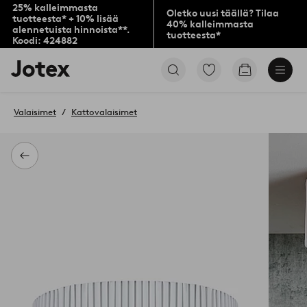
25% kalleimmasta
Oletko uusi täällä? Tilaa
tuotteesta* + 10% lisää
40% kalleimmasta
alennetuista hinnoista**.
tuotteesta*
Koodi: 424882
Jotex-
Siirry
Siirry
logo
merkittyihin
ostoskoriin
–
suosikkituotteisiin
siirry
Valaisimet
Kattovalaisimet
aloitussivulle
Takaisin