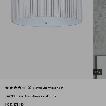
1
/
2
1
Näytä yksityiskohdat
JACKIE Kattovalaisin ø 45 cm
125 EUR