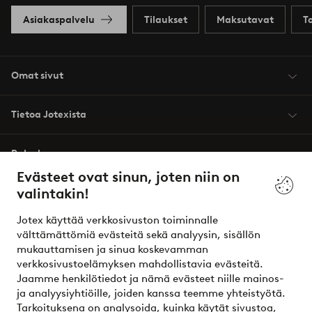
Asiakaspalvelu
Tilaukset
Maksutavat
T
Omat sivut
Tietoa Jotexista
Palvelumme
Evästeet ovat sinun, joten niin on
valintakin!
Ehdot
Jotex käyttää verkkosivuston toiminnalle
Ystävät
välttämättömiä evästeitä sekä analyysin, sisällön
mukauttamisen ja sinua koskevamman
verkkosivustoelämyksen mahdollistavia evästeitä.
Jaamme henkilötiedot ja nämä evästeet niille mainos-
Turvalliset maksut – maksa nyt tai erissä
ja analyysiyhtiöille, joiden kanssa teemme yhteistyötä.
Tarkoituksena on analysoida, kuinka käytät sivustoa,
Haluatko tietää
lisää maksuvaihtoehdoistamme
?