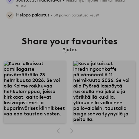
Joustavat maksutavat -
Maksa nyt, myöhemmin tai maksa
erissä
Helppo palautus -
30 päivän palautusoikeus*
Share your favourites
#jotex