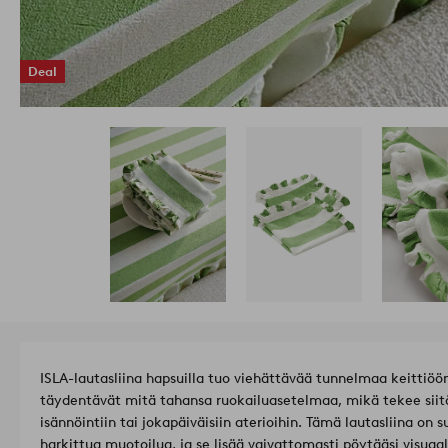
Deal
ISLA-lautasliina hapsuilla tuo viehättävää tunnelmaa keittiöö
täydentävät mitä tahansa ruokailuasetelmaa, mikä tekee siitä t
isännöintiin tai jokapäiväisiin aterioihin. Tämä lautasliina on s
harkittua muotoilua, ja se lisää vaivattomasti pöytääsi visuaal