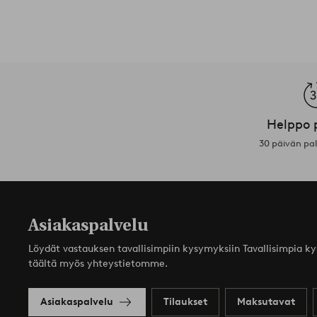
Helppo 
30 päivän pa
Asiakaspalvelu
Löydät vastauksen tavallisimpiin kysymyksiin Tavallisimpia k
täältä myös yhteystietomme.
Asiakaspalvelu
Tilaukset
Maksutavat