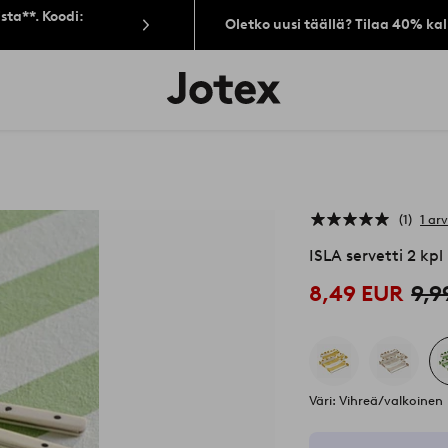
sta**. Koodi:
Oletko uusi täällä? Tilaa 40% ka
Jotex-
logo
–
siirry
aloitussivulle
1
1 ar
ISLA servetti 2 kp
8,49 EUR
9,9
Väri: Vihreä/valkoinen