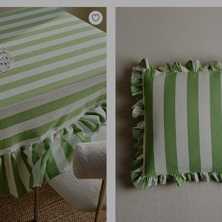
Lisää
suosikkeihin