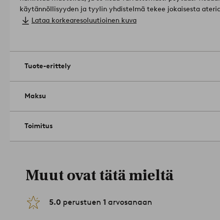
käytännöllisyyden ja tyylin yhdistelmä tekee jokaisesta ater
kangas on telakalla värjätty. Lankavärjätty kangas tarkoittaa
Lataa korkearesoluutioinen kuva
jolloin kudottu kuvio näyttää samalta kankaan molemmilla puo
Koko: 45 x 45 cm.
Askartelutekniikka: lankavärjätty.
Paino: 205 g/m².
Ei rumpukuivausta. Silitys korkealla lämpötil
Tuote-erittely
käytä valkaisuainetta. Kuivapesu (vain öljyliuotinkäyttö). Kut
2212343-03-93
Maksu
Toimitus
Muut ovat tätä mieltä
5.0
perustuen
1
arvosanaan