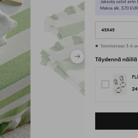
Jaksota ostot eriin 
Maksa alk. 3,70 EUR
45X45
Varastossa
Toimitetaan 3-6 a
Seuraava
Täydennä näillä
tuote
FL
24