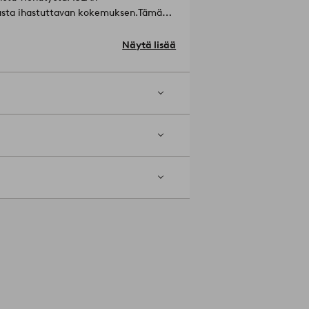
iasta ihastuttavan kokemuksen.
Tämä
, että lanka värjätään ennen kudontaa,
lilla.
Materiaali: 100% Puuvilla.
Näytä lisää
alla (max 200ºC). Konepesu 40 °C. Älä
istuu enintään 5%.
Tuotenumero: