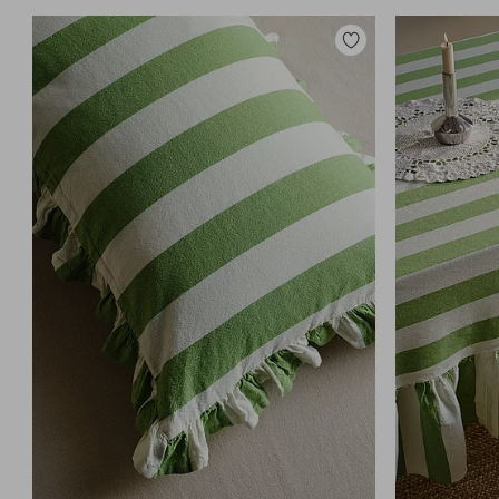
Lisää
suosikkeihin