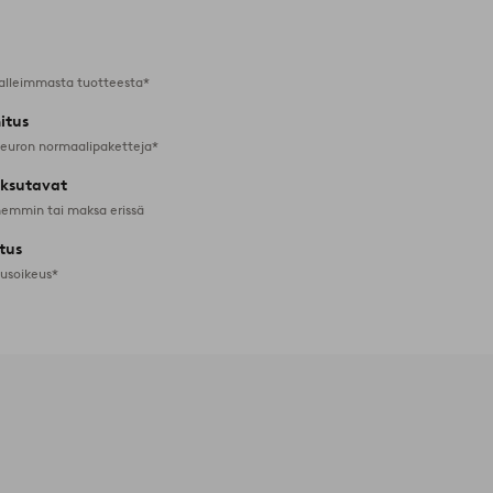
alleimmasta tuotteesta*
itus
 euron normaalipaketteja*
ksutavat
emmin tai maksa erissä
tus
tusoikeus*