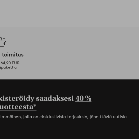
 toimitus
i 64,90 EUR
ipakettia
kisteröidy saadaksesi
40 %
uotteesta*
mmäinen, jolla on eksklusiivisia tarjouksia, jännittäviä uutisia