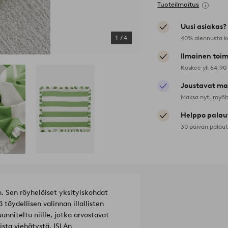
Tuoteilmoitus
Uusi asiakas?
40% alennusta k
1
/
4
Ilmainen toim
Koskee yli 64,90
Joustavat ma
Maksa nyt, myöh
Helppo palau
30 päivän palau
n. Sen röyhelöiset yksityiskohdat
äydellisen valinnan illallisten
uunniteltu niille, jotka arvostavat
ista viehätystä. ISLAn