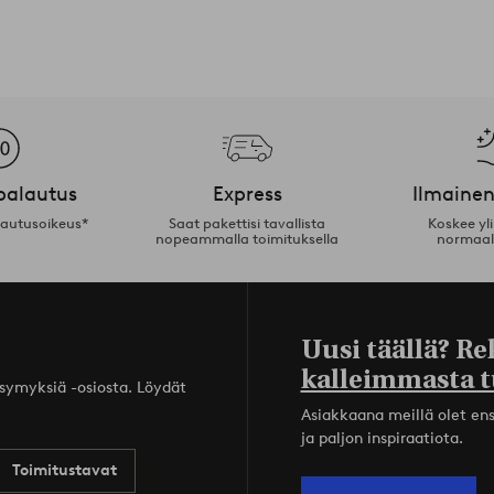
palautus
Express
Ilmainen
lautusoikeus*
Saat pakettisi tavallista
Koskee yl
nopeammalla toimituksella
normaal
Uusi täällä? Re
kalleimmasta t
ysymyksiä -osiosta. Löydät
Asiakkaana meillä olet ensi
ja paljon inspiraatiota.
Toimitustavat