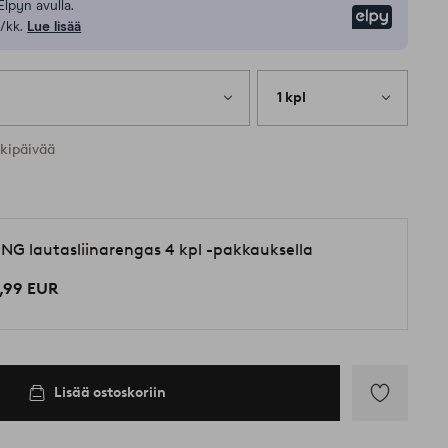
Elpyn avulla.
Elpy
/kk.
Lue lisää
1 kpl
rkipäivää
ING lautasliinarengas 4 kpl -pakkauksella
,99 EUR
Lisää ostoskoriin
Lisää
suosikkeihin