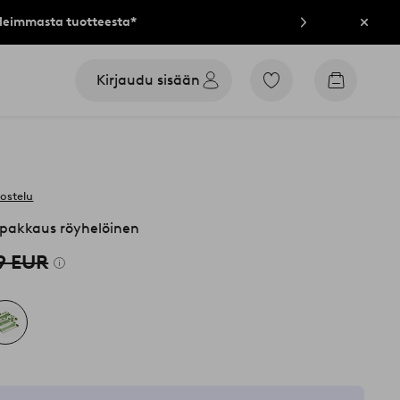
lleimmasta tuotteesta*
Sulje
Kirjaudu sisään
Siirry
Siirry
merkittyihin
ostoskori
suosikkituotteisiin
vostelu
l pakkaus röyhelöinen
9 EUR