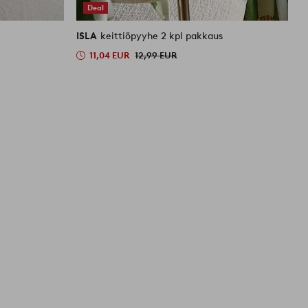
Deal
ISLA
keittiöpyyhe 2 kpl pakkaus
I
11,04 EUR
12,99 EUR