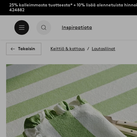
25% kalleimmasta tuotteesta* + 10% lisää alennetuista hinnoi
424882
Inspiraatiota
Takaisin
Keittiö & kattaus
Lautasliinat