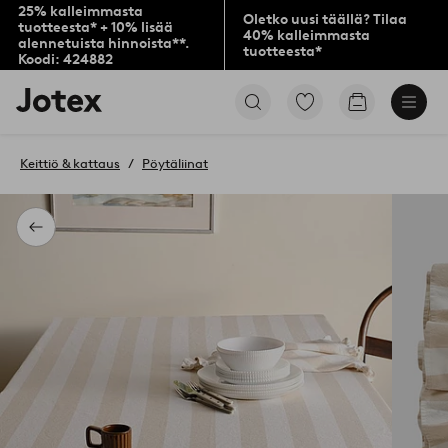
25% kalleimmasta
Oletko uusi täällä? Tilaa
tuotteesta* + 10% lisää
40% kalleimmasta
alennetuista hinnoista**.
tuotteesta*
Koodi: 424882
Jotex-
Siirry
Siirry
logo
merkittyihin
ostoskoriin
–
suosikkituotteisiin
siirry
Keittiö & kattaus
Pöytäliinat
aloitussivulle
Takaisin