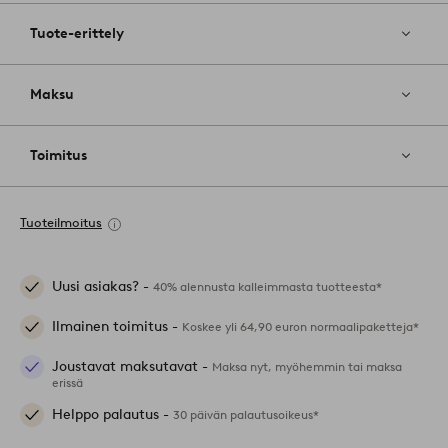
Tuote-erittely
Maksu
Toimitus
Tuoteilmoitus
Uusi asiakas? -
40% alennusta kalleimmasta tuotteesta*
Ilmainen toimitus -
Koskee yli 64,90 euron normaalipaketteja*
Joustavat maksutavat -
Maksa nyt, myöhemmin tai maksa
erissä
Helppo palautus -
30 päivän palautusoikeus*