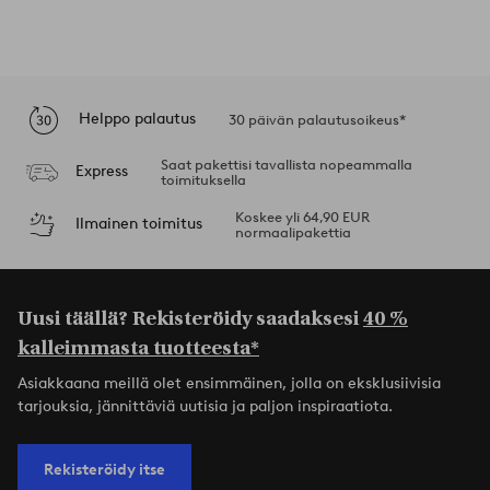
Helppo palautus
30 päivän palautusoikeus*
Saat pakettisi tavallista nopeammalla
Express
toimituksella
Koskee yli 64,90 EUR
Ilmainen toimitus
normaalipakettia
Uusi täällä? Rekisteröidy saadaksesi
40 %
kalleimmasta tuotteesta*
Asiakkaana meillä olet ensimmäinen, jolla on eksklusiivisia
tarjouksia, jännittäviä uutisia ja paljon inspiraatiota.
Rekisteröidy itse