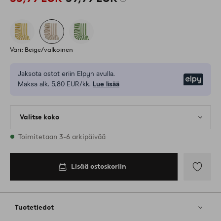
Väri: Beige/valkoinen
Jaksota ostot eriin Elpyn avulla.
Elpy
Maksa alk. 5,80 EUR/kk.
Lue lisää
Valitse koko
3 varastossa olevat koot
Toimitetaan 3-6 arkipäivää
160
Lisää ostoskoriin
Lisää
ostoskoriin
Lisää
suosikkeih
Tuotetiedot