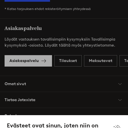
* Katso tarjouksen ehdot rekisteröitymisen yhteydessä
Asiakaspalvelu
Löydät vastauksen tavallisimpiin kysymyksiin Tavallisimpia
kysymyksiä -osiosta. Löydät täältä myös yhteystietomme.
Asiakaspalvelu
Tilaukset
Maksutavat
T
Omat sivut
Tietoa Jotexista
Palvelumme
Evästeet ovat sinun, joten niin on