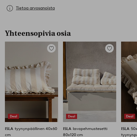
Tietoa arvosanoista
Yhteensopivia osia
Lisää
Lisää
suosikkeihin
suosikkeihin
Deal
Deal
Deal
ISLA
tyynynpäällinen 40x60
ISLA
lavapehmustesetti
ISLA
50
cm
80x120 cm
tyynynp