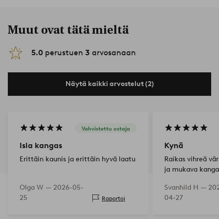
Muut ovat tätä mieltä
5.0
perustuen
3
arvosanaan
Näytä kaikki arvostelut (2)
Vahvistettu ostaja
Isla kangas
Kynä
Erittäin kaunis ja erittäin hyvä laatu
Raikas vihreä vär
ja mukava kangas
sisällä että ulkon
Olga W —
2026-05-
Svanhild H —
20
25
04-27
Raportoi