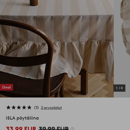
Deal
1
/
4
3
2 arvostelut
ISLA pöytäliina
33,99 EUR
39,99 EUR