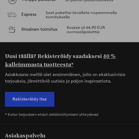
Saat pakettisi tavallista nopeammalla
Express
toimituksella
Koskee yli 64,90 EUR
Ilmainen toimitus
normaalipakettia
Uusi täällä? Rekisteröidy saadaksesi
40 %
kalleimmasta tuotteesta*
Asiakkaana meillä olet ensimmäinen, jolla on eksklusiivisia
tarjouksia, jännittäviä uutisia ja paljon inspiraatiota.
Rekisteröidy itse
* Katso tarjouksen ehdot rekisteröitymisen yhteydessä
Asiakaspalvelu