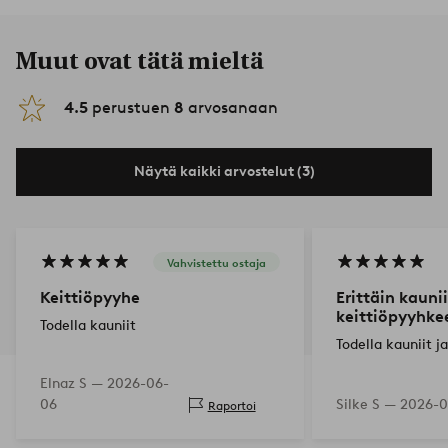
Muut ovat tätä mieltä
4.5
perustuen
8
arvosanaan
Näytä kaikki arvostelut (3)
Vahvistettu ostaja
Keittiöpyyhe
Erittäin kaunii
keittiöpyyhke
Todella kauniit
Todella kauniit j
Elnaz S —
2026-06-
06
Silke S —
2026-0
Raportoi