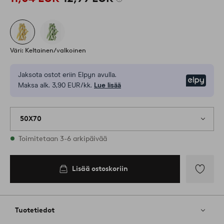
Väri: Keltainen/valkoinen
Jaksota ostot eriin Elpyn avulla.
Elpy
Maksa alk. 3,90 EUR/kk.
Lue lisää
50X70
Varastossa
Toimitetaan 3-6 arkipäivää
Lisää ostoskoriin
Lisää
ostoskoriin
Lisää
suosikkeih
Tuotetiedot