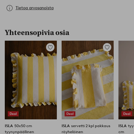
Tietoa arvosanoista
Yhteensopivia osia
Lisää
Lisää
suosikkeihin
suosikkeihin
Deal
Deal
Deal
ISLA
50x50 cm
ISLA
servetti 2 kpl pakkaus
ISLA
ty
tyynynpäällinen
röyhelöinen
cm