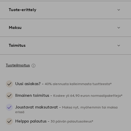
Tuote-erittely
Maksu
Toimitus
Tuoteilmoitus
Uusi asiakas? -
40% alennusta kalleimmasta tuotteesta*
Ilmainen toimitus -
Koskee yli 64,90 euron normaalipaketteja*
Joustavat maksutavat -
Maksa nyt, myöhemmin tai maksa
erissä
Helppo palautus -
30 päivän palautusoikeus*