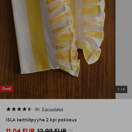
Deal
1
/
4
8
3 arvostelut
ISLA keittiöpyyhe 2 kpl pakkaus
11,04 EUR
12,99 EUR