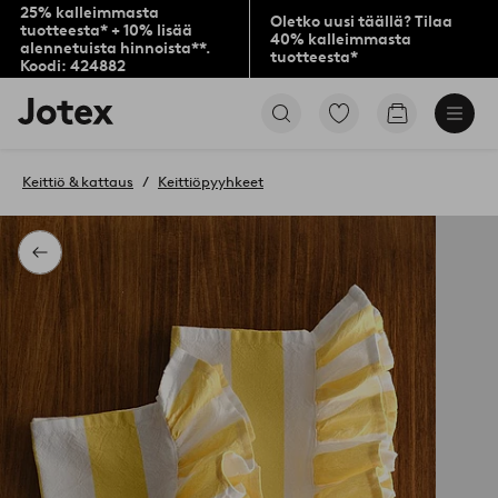
25% kalleimmasta
Oletko uusi täällä? Tilaa
tuotteesta* + 10% lisää
40% kalleimmasta
alennetuista hinnoista**.
tuotteesta*
Koodi: 424882
Jotex-
Siirry
Siirry
logo
merkittyihin
ostoskoriin
–
suosikkituotteisiin
siirry
Keittiö & kattaus
Keittiöpyyhkeet
aloitussivulle
Takaisin