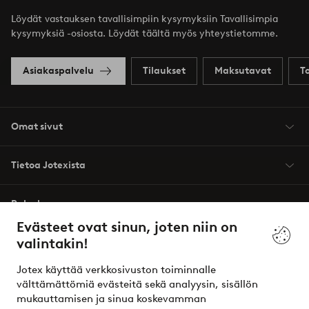
Löydät vastauksen tavallisimpiin kysymyksiin Tavallisimpia
kysymyksiä -osiosta. Löydät täältä myös yhteystietomme.
Asiakaspalvelu
Tilaukset
Maksutavat
T
Omat sivut
Tietoa Jotexista
Palvelumme
Evästeet ovat sinun, joten niin on
valintakin!
Ehdot
Jotex käyttää verkkosivuston toiminnalle
Ystävät
välttämättömiä evästeitä sekä analyysin, sisällön
mukauttamisen ja sinua koskevamman