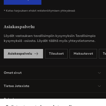
* Katso tarjouksen ehdot rekisteröitymisen yhteydessä
Asiakaspalvelu
Löydät vastauksen tavallisimpiin kysymyksiin Tavallisimpia
kysymyksiä -osiosta. Löydät täältä myös yhteystietomme.
Asiakaspalvelu
Tilaukset
Maksutavat
T
Omat sivut
Tietoa Jotexista
Palvelumme