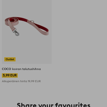
Outlet
COCO
koiran talutushihna
5,99 EUR
Alkuperäinen hinta
19,99 EUR
Share your favourites