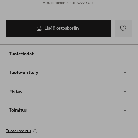
Alkuperäinen hinta
19,99 EUR
Lisää ostoskoriin
Lisää
suosikkeih
Tuotetiedot
Tuote-erittely
Maksu
Toimitus
Tuoteilmoitus