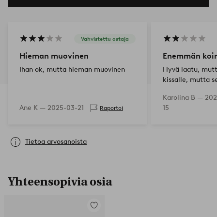
Vahvistettu ostaja
Hieman muovinen
Enemmän koiral
Ihan ok, mutta hieman muovinen
Hyvä laatu, mut
kissalle, mutta se
se sopii enemmän
Karolina B —
202
koiralle.
Ane K —
2025-03-21
15
Raportoi
Tietoa arvosanoista
Yhteensopivia osia
Lisää
suosikkeihin