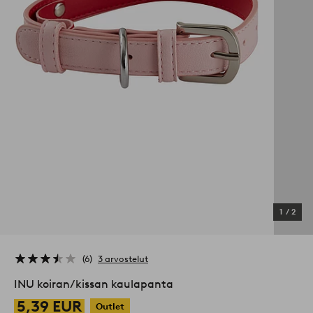
1
/
2
6
3 arvostelut
INU koiran/kissan kaulapanta
5,39 EUR
Outlet