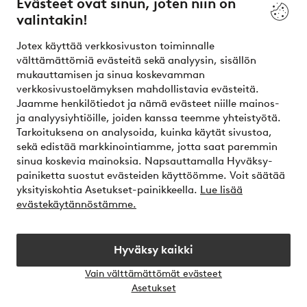
Evästeet ovat sinun, joten niin on
valintakin!
Ehdot
Jotex käyttää verkkosivuston toiminnalle
Ystävät
välttämättömiä evästeitä sekä analyysin, sisällön
mukauttamisen ja sinua koskevamman
verkkosivustoelämyksen mahdollistavia evästeitä.
Jaamme henkilötiedot ja nämä evästeet niille mainos-
Turvalliset maksut – maksa nyt tai erissä
ja analyysiyhtiöille, joiden kanssa teemme yhteistyötä.
Tarkoituksena on analysoida, kuinka käytät sivustoa,
Haluatko tietää
lisää maksuvaihtoehdoistamme
?
sekä edistää markkinointiamme, jotta saat paremmin
elpy
sinua koskevia mainoksia. Napsauttamalla Hyväksy-
painiketta suostut evästeiden käyttöömme. Voit säätää
yksityiskohtia Asetukset-painikkeella.
Lue lisää
evästekäytännöstämme.
Suomi - Valitse maa
Hyväksy kaikki
Instagram
Facebook
Vain välttämättömät evästeet
Avaa
Asetukset
chat-
laati