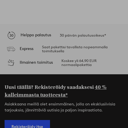
Helppo palautus
30 päivän palautusoikeus*
Saat pakettisi tavallista nopeammalla
Express
toimituksella
Koskee yli 64,90 EUR
Ilmainen toimitus
normaalipakettia
Uusi täällä? Rekisteröidy saadaksesi
40 %
kalleimmasta tuotteesta*
Asiakkaana meillä olet ensimmäinen, jolla on eksklusiivisia
tarjouksia, jännittäviä uutisia ja paljon inspiraatiota.
Rekisteröidy itse