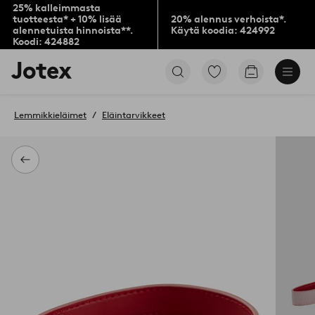
25% kalleimmasta
tuotteesta* + 10% lisää
20% alennus verhoista*.
alennetuista hinnoista**.
Käytä koodia: 424992
Koodi: 424882
Jotex-
Siirry
Siirry
logo
merkittyihin
ostoskoriin
–
suosikkituotteisiin
siirry
Lemmikkieläimet
Eläintarvikkeet
aloitussivulle
Takaisin