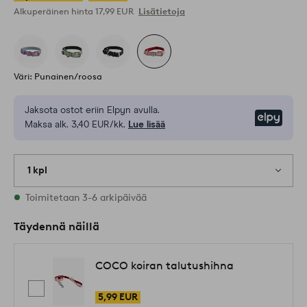
Alkuperäinen hinta
17,99 EUR
Lisätietoja
Väri: Punainen/roosa
Jaksota ostot eriin Elpyn avulla.
Elpy
Maksa alk. 3,40 EUR/kk.
Lue lisää
1 kpl
Varastossa
Toimitetaan 3-6 arkipäivää
Täydennä näillä
COCO koiran talutushihna
5,99 EUR