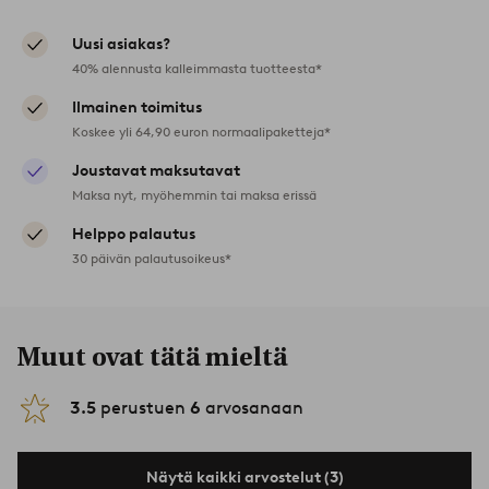
Uusi asiakas?
40% alennusta kalleimmasta tuotteesta*
Ilmainen toimitus
Koskee yli 64,90 euron normaalipaketteja*
Joustavat maksutavat
Maksa nyt, myöhemmin tai maksa erissä
Helppo palautus
30 päivän palautusoikeus*
Muut ovat tätä mieltä
3.5
perustuen
6
arvosanaan
Näytä kaikki arvostelut (3)