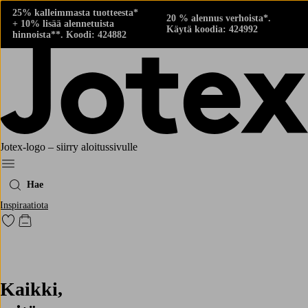
25% kalleimmasta tuotteesta*
20 % alennus verhoista*.
+ 10% lisää alennetuista
Käytä koodia: 424992
hinnoista**. Koodi: 424882
Jotex-logo – siirry aloitussivulle
Menu
Hae
Inspiraatiota
Siirry merkittyihin suosikkituotteisiin
Siirry ostoskoriin
Kaikki,