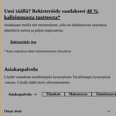
Uusi täällä? Rekisteröidy saadaksesi
40 %
kalleimmasta tuotteesta*
Asiakkaana meillä olet ensimmäinen, jolla on eksklusiivisia tarjouksia,
jännittäviä uutisia ja paljon inspiraatiota.
Rekisteröidy itse
* Katso tarjouksen ehdot rekisteröitymisen yhteydessä
Asiakaspalvelu
Löydät vastauksen tavallisimpiin kysymyksiin Tavallisimpia kysymyksiä
-osiosta. Löydät täältä myös yhteystietomme.
Tilaukset
Maksutavat
Toimitustava
Asiakaspalvelu
Omat sivut