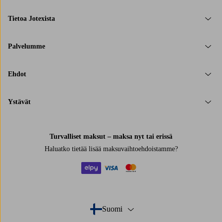
Tietoa Jotexista
Palvelumme
Ehdot
Ystävät
Turvalliset maksut – maksa nyt tai erissä
Haluatko tietää
lisää maksuvaihtoehdoistamme
?
elpy
visa
mastercard
Suomi
- Valitse maa