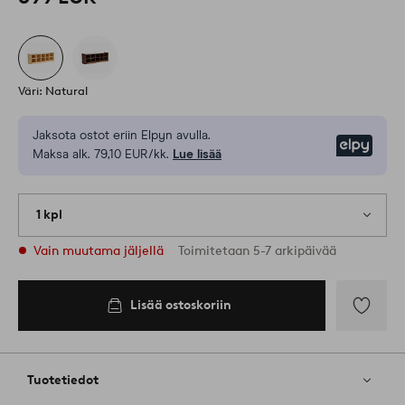
Väri: Natural
Jaksota ostot eriin Elpyn avulla.
Elpy
Maksa alk. 79,10 EUR/kk.
Lue lisää
1 kpl
Vain muutama jäljellä
Toimitetaan 5-7 arkipäivää
Lisää ostoskoriin
Lisää
suosikkeih
Tuotetiedot