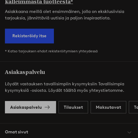
kalleimmasta tuotteesta*
Asiakkaana meillä olet ensimmäinen, jolla on eksklusiivisia
tarjouksia, jännittäviä uutisia ja paljon inspiraatiota.
Rekisteröidy itse
* Katso tarjouksen ehdot rekisteröitymisen yhteydessä
Asiakaspalvelu
Löydät vastauksen tavallisimpiin kysymyksiin Tavallisimpia
kysymyksiä -osiosta. Löydät täältä myös yhteystietomme.
Asiakaspalvelu
Tilaukset
Maksutavat
T
Omat sivut