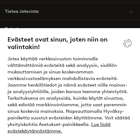
Tietoa Jotexista
Palvelumme
Evästeet ovat sinun, joten niin on
valintakin!
Ehdot
Jotex käyttää verkkosivuston toiminnalle
Ystävät
välttämättömiä evästeitä sekä analyysin, sisällön
mukauttamisen ja sinua koskevamman
verkkosivustoelämyksen mahdollistavia evästeitä.
Jaamme henkilötiedot ja nämä evästeet niille mainos-
Turvalliset maksut – maksa nyt tai erissä
ja analyysiyhtiöille, joiden kanssa teemme yhteistyötä.
Tarkoituksena on analysoida, kuinka käytät sivustoa,
Haluatko tietää
lisää maksuvaihtoehdoistamme
?
sekä edistää markkinointiamme, jotta saat paremmin
elpy
sinua koskevia mainoksia. Napsauttamalla Hyväksy-
painiketta suostut evästeiden käyttöömme. Voit säätää
yksityiskohtia Asetukset-painikkeella.
Lue lisää
evästekäytännöstämme.
Suomi - Valitse maa