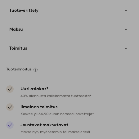
Tuote-erittely
Maksu
Toimitus
Tuoteilmoitus
Uusi asiakas?
40% alennusta kalleimmasta tuotteesta*
Ilmainen toimitus
Koskee yli 64,90 euron normaalipaketteja*
Joustavat maksutavat
Maksa nyt, myöhemmin tai maksa erissä