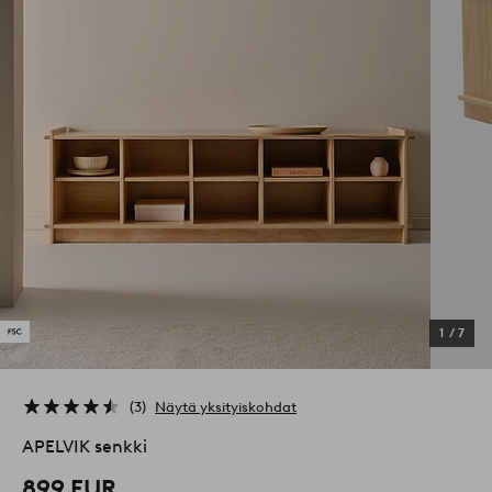
1
/
7
3
Näytä yksityiskohdat
APELVIK senkki
899 EUR