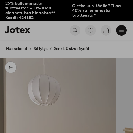
25% kalleimmasta
Oletko uusi täällä? Tilaa
tuotteesta* + 10% lisää
40% kalleimmasta
alennetuista hinnoista**.
tuotteesta*
Koodi: 424882
Jotex-
Siirry
Siirry
logo
merkittyihin
ostoskoriin
–
suosikkituotteisiin
siirry
Huonekalut
Säilytys
Senkit & sivupöydät
aloitussivulle
Takaisin