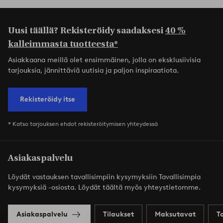
Uusi täällä? Rekisteröidy saadaksesi
40 %
kalleimmasta tuotteesta*
Asiakkaana meillä olet ensimmäinen, jolla on eksklusiivisia
tarjouksia, jännittäviä uutisia ja paljon inspiraatiota.
Rekisteröidy itse
* Katso tarjouksen ehdot rekisteröitymisen yhteydessä
Asiakaspalvelu
Löydät vastauksen tavallisimpiin kysymyksiin Tavallisimpia
kysymyksiä -osiosta. Löydät täältä myös yhteystietomme.
Asiakaspalvelu
Tilaukset
Maksutavat
T