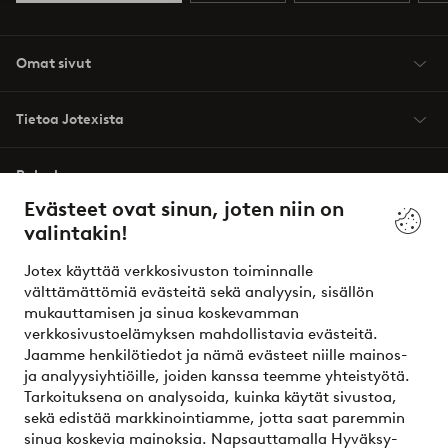
Omat sivut
Tietoa Jotexista
Palvelumme
Evästeet ovat sinun, joten niin on
valintakin!
Ehdot
Jotex käyttää verkkosivuston toiminnalle
Ystävät
välttämättömiä evästeitä sekä analyysin, sisällön
mukauttamisen ja sinua koskevamman
verkkosivustoelämyksen mahdollistavia evästeitä.
Jaamme henkilötiedot ja nämä evästeet niille mainos-
Turvalliset maksut – maksa nyt tai erissä
ja analyysiyhtiöille, joiden kanssa teemme yhteistyötä.
Tarkoituksena on analysoida, kuinka käytät sivustoa,
Haluatko tietää
lisää maksuvaihtoehdoistamme
?
sekä edistää markkinointiamme, jotta saat paremmin
elpy
sinua koskevia mainoksia. Napsauttamalla Hyväksy-