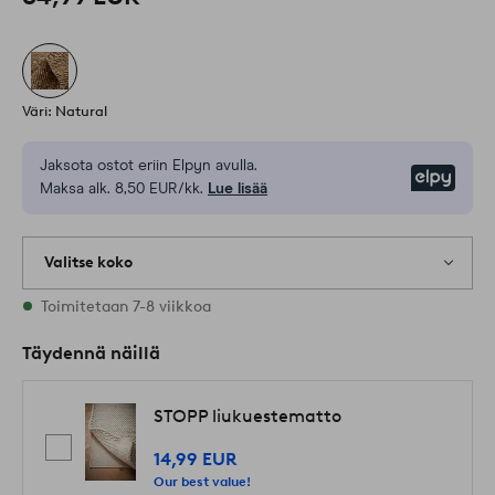
Väri: Natural
Jaksota ostot eriin Elpyn avulla.
Elpy
Maksa alk. 8,50 EUR/kk.
Lue lisää
Valitse koko
Varastossa on kaikkia kokoja
Toimitetaan 7-8 viikkoa
Täydennä näillä
STOPP liukuestematto
14,99 EUR
Our best value!