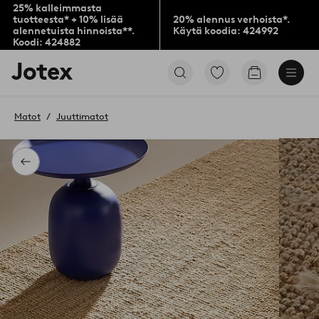
25% kalleimmasta
tuotteesta* + 10% lisää
20% alennus verhoista*.
alennetuista hinnoista**.
Käytä koodia: 424992
Koodi: 424882
Jotex-
Siirry
Siirry
logo
merkittyihin
ostoskoriin
–
suosikkituotteisiin
siirry
Matot
Juuttimatot
aloitussivulle
Takaisin