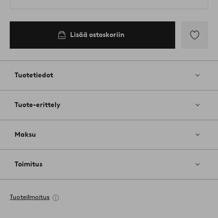
Lisää ostoskoriin
Lisää
suosikkeih
Tuotetiedot
Tuote-erittely
Maksu
Toimitus
Tuoteilmoitus