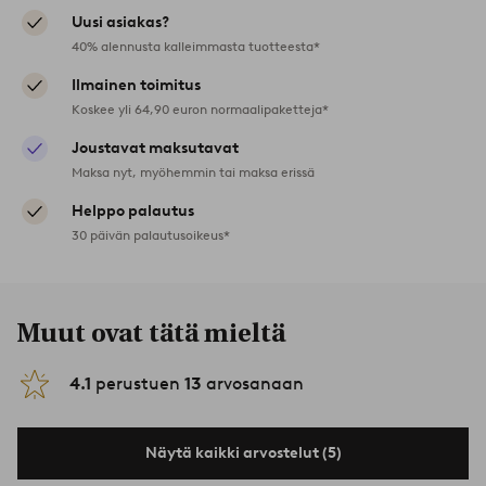
Uusi asiakas?
40% alennusta kalleimmasta tuotteesta*
Ilmainen toimitus
Koskee yli 64,90 euron normaalipaketteja*
Joustavat maksutavat
Maksa nyt, myöhemmin tai maksa erissä
Helppo palautus
30 päivän palautusoikeus*
Muut ovat tätä mieltä
4.1
perustuen
13
arvosanaan
Näytä kaikki arvostelut (5)