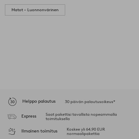
Matot – Luonnonvärinen
Helppo palautus
30 päivän palautusoikeus*
Saat pakettisi tavallista nopeammalla
Express
toimituksella
Koskee yli 64,90 EUR
Ilmainen toimitus
normaalipakettia