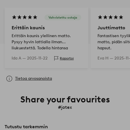
Vahvistettu ostaja
Erittäin kaunis
Juuttimatto
Erittäin kaunis ylellinen matto.
Fantastisen tyyli
Pysyy hyvin lattialla ilman
matto, pidän siit
liukuestettä. Todella hintansa
hapsut.
arvoinen
Ida A —
2025-11-22
Eva H —
2025-11
Raportoi
Tietoa arvosanoista
Share your favourites
#jotex
Tutustu tarkemmin