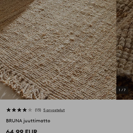
1
/
7
13
5 arvostelut
BRUNA juuttimatto
64,99 EUR