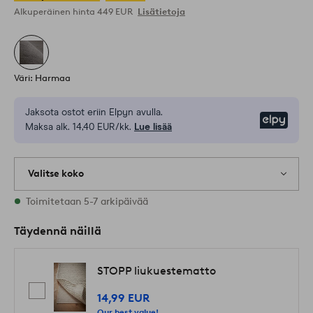
Alkuperäinen hinta
449 EUR
Lisätietoja
Väri: Harmaa
Jaksota ostot eriin Elpyn avulla.
Elpy
Maksa alk. 14,40 EUR/kk.
Lue lisää
Valitse koko
1 varastossa olevat koot
Toimitetaan 5-7 arkipäivää
Täydennä näillä
STOPP liukuestematto
14,99 EUR
Our best value!