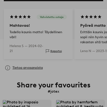
Vahvistettu ostaja
Mahtavaa!
Pyöreä matto
Todella kaunis matto! Täydellinen
Erittäin kaunis 
väri!
sopii niin hyvin 
rakastan sitä tod
Helena S —
2024-02-
21
Lena N —
2023-1
Raportoi
Tietoa arvosanoista
Share your favourites
#jotex