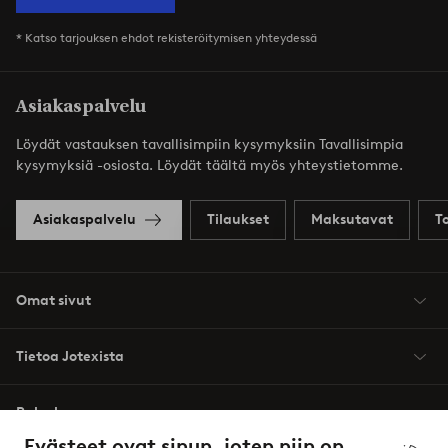
* Katso tarjouksen ehdot rekisteröitymisen yhteydessä
Asiakaspalvelu
Löydät vastauksen tavallisimpiin kysymyksiin Tavallisimpia
kysymyksiä -osiosta. Löydät täältä myös yhteystietomme.
Asiakaspalvelu
Tilaukset
Maksutavat
T
Omat sivut
Tietoa Jotexista
Palvelumme
Evästeet ovat sinun, joten niin on