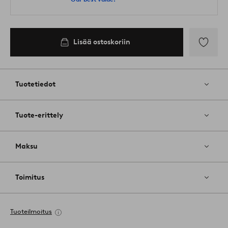
Lisää ostoskoriin
Lisää
suosikkeih
Tuotetiedot
Tuote-erittely
Maksu
Toimitus
Tuoteilmoitus