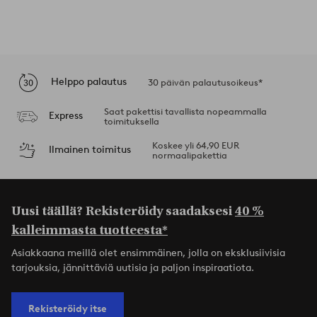
Helppo palautus
30 päivän palautusoikeus*
Saat pakettisi tavallista nopeammalla
Express
toimituksella
Koskee yli 64,90 EUR
Ilmainen toimitus
normaalipakettia
Uusi täällä? Rekisteröidy saadaksesi
40 %
kalleimmasta tuotteesta*
Asiakkaana meillä olet ensimmäinen, jolla on eksklusiivisia
tarjouksia, jännittäviä uutisia ja paljon inspiraatiota.
Rekisteröidy itse