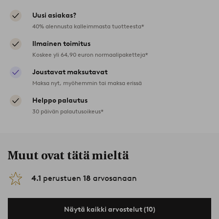
Uusi asiakas?
40% alennusta kalleimmasta tuotteesta*
Ilmainen toimitus
Koskee yli 64,90 euron normaalipaketteja*
Joustavat maksutavat
Maksa nyt, myöhemmin tai maksa erissä
Helppo palautus
30 päivän palautusoikeus*
Muut ovat tätä mieltä
4.1
perustuen
18
arvosanaan
Näytä kaikki arvostelut (10)