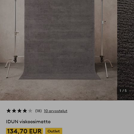
1
/
5
18
10 arvostelut
IDUN viskoosimatto
134,70 EUR
Outlet