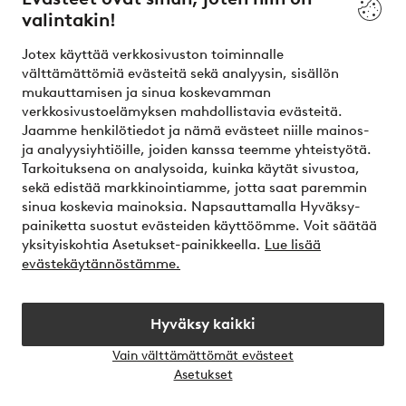
valintakin!
Ehdot
Jotex käyttää verkkosivuston toiminnalle
Ystävät
välttämättömiä evästeitä sekä analyysin, sisällön
mukauttamisen ja sinua koskevamman
verkkosivustoelämyksen mahdollistavia evästeitä.
Jaamme henkilötiedot ja nämä evästeet niille mainos-
Turvalliset maksut – maksa nyt tai erissä
ja analyysiyhtiöille, joiden kanssa teemme yhteistyötä.
Tarkoituksena on analysoida, kuinka käytät sivustoa,
Haluatko tietää
lisää maksuvaihtoehdoistamme
?
sekä edistää markkinointiamme, jotta saat paremmin
elpy
sinua koskevia mainoksia. Napsauttamalla Hyväksy-
painiketta suostut evästeiden käyttöömme. Voit säätää
yksityiskohtia Asetukset-painikkeella.
Lue lisää
evästekäytännöstämme.
Suomi - Valitse maa
Hyväksy kaikki
Instagram
Facebook
Vain välttämättömät evästeet
Avaa
Asetukset
chat-
laati