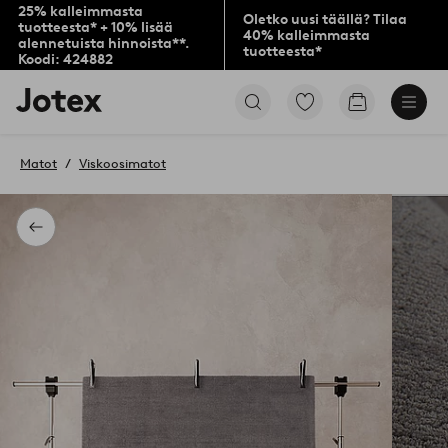
25% kalleimmasta
Oletko uusi täällä? Tilaa
tuotteesta* + 10% lisää
40% kalleimmasta
alennetuista hinnoista**.
tuotteesta*
Koodi: 424882
Jotex-
Siirry
Siirry
logo
merkittyihin
ostoskoriin
–
suosikkituotteisiin
siirry
Matot
Viskoosimatot
aloitussivulle
Takaisin