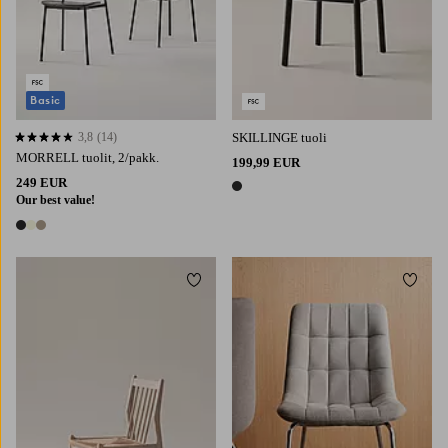
Basic
3,8
(14)
SKILLINGE tuoli
3,8 perustuen 14 arvosanaan
MORRELL tuolit, 2/pakk.
199,99 EUR
249 EUR
1 väri
Our best value!
3 värejä
Lisää suosikkeihin
Lisää 