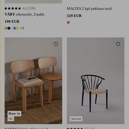
4,6
(109)
MALIYA 2 kpl pakkaus tuoli
4,6 perustuen 109 arvosanaan
VÄBY
ulkotuolit, 2/pakk.
329 EUR
199 EUR
1 väri
+3
8 värejä
Lisää suosikkeihin
Lisää 
New in