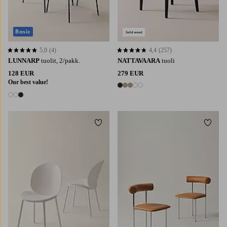
Basic
5,0
(4)
4,4
(257)
5,0 perustuen 4 arvosanaan
4,4 perustuen 257 arvosanaan
LUNNARP
tuolit, 2/pakk.
NATTAVAARA
tuoli
128 EUR
279 EUR
Our best value!
5 värejä
3 värejä
Lisää suosikkeihin
Lisää 