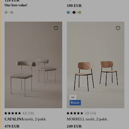
128 EUR
Our best value!
199 EUR
3 värejä
5 värejä
Lisää suosikkeihin
Lisää 
Basic
4,6
(16)
3,8
(14)
4,6 perustuen 16 arvosanaan
3,8 perustuen 14 arvosanaan
CATALINA
tuolit, 2/pakk.
MORRELL tuolit, 2/pakk.
479 EUR
249 EUR