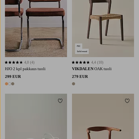
4,0
(4)
4,4
(10)
4,0 perustuen 4 arvosanaan
4,4 perustuen 10 arvosanaan
HJO 2 kpl pakkaus tuoli
VIKDALEN
OAK tuoli
299 EUR
279 EUR
3 värejä
1 väri
Lisää suosikkeihin
Lisää 