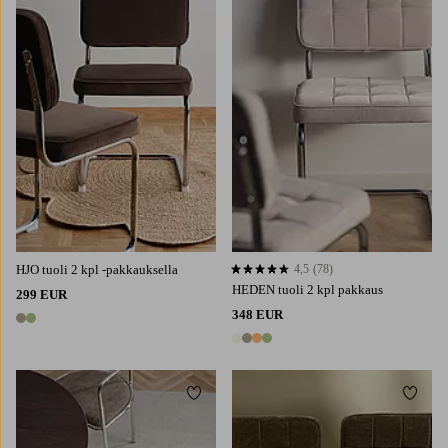
HJO tuoli 2 kpl -pakkauksella
4,5
(78)
4,5 perustuen 78 arvosanaan
HEDEN tuoli 2 kpl pakkaus
299 EUR
348 EUR
2 värejä
4 värejä
Lisää suosikkeihin
Lisää 