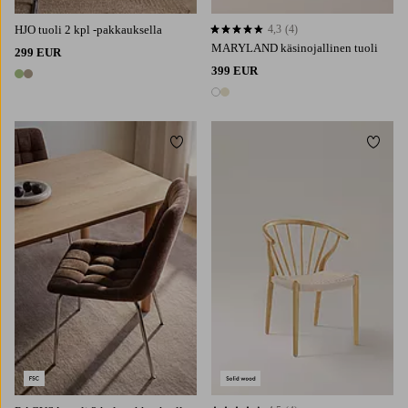
HJO tuoli 2 kpl -pakkauksella
4,3
(4)
4,3 perustuen 4 arvosanaan
MARYLAND käsinojallinen tuoli
299 EUR
399 EUR
2 värejä
2 värejä
Lisää suosikkeihin
Lisää 