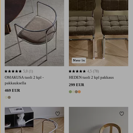
New in
5,0
(1)
4,5
(78)
5,0 perustuen 1 arvosanaan
4,5 perustuen 78 arvosanaan
OMAKUSA tuoli 2 kpl -
HEDEN tuoli 2 kpl pakkaus
pakkauksella
299 EUR
469 EUR
4 värejä
2 värejä
Lisää suosikkeihin
Lisää 