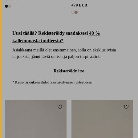
479 EUR
2 värejä
2 värejä
Uusi täällä? Rekisteröidy saadaksesi
40 %
kalleimmasta tuotteesta*
Asiakkaana meillä olet ensimmäinen, jolla on eksklusiivisia
tarjouksia, jännittäviä uutisia ja paljon inspiraatiota.
Rekisteröidy itse
* Katso tarjouksen ehdot rekisteröitymisen yhteydessä
Lisää suosikkeihin
Lisää 