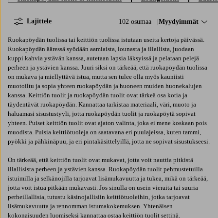
Lajittele
102 osumaa
Lajittele:
Myydyimmät
Ruokapöydän tuolissa tai keittiön tuolissa istutaan useita kertoja päivässä.
Ruokapöydän ääressä syödään aamiaista, lounasta ja illallista, juodaan
kuppi kahvia ystävän kanssa, autetaan lapsia läksyissä ja pelataan pelejä
perheen ja ystävien kanssa.​ Juuri siksi on tärkeää, että ruokapöydän tuolissa
on mukava ja miellyttävä istua, mutta sen tulee olla myös kauniisti
muotoiltu ja sopia yhteen ruokapöydän ja huoneen muiden huonekalujen
kanssa. Keittiön tuolit ja ruokapöydän tuolit ovat tärkeä osa kotia ja
täydentävät ruokapöydän. Kannattaa tarkistaa materiaali, väri, muoto ja
haluamasi sisustustyyli, jotta ruokapöydän tuolit ja ruokapöytä sopivat
yhteen. Puiset keittiön tuolit ovat ajaton valinta, joka ei mene koskaan pois
muodista. Puisia keittiötuoleja on saatavana eri puulajeissa, kuten tammi,
pyökki ja pähkinäpuu, ja eri pintakäsittelyillä, jotta ne sopivat sisustukseesi.
On tärkeää, että keittiön tuolit ovat mukavat, jotta voit nauttia pitkistä
illallisista perheen ja ystävien kanssa. Ruokapöydän tuolit pehmustetuilla
istuimilla ja selkänojilla tarjoavat lisämukavuutta ja tukea, mikä on tärkeää,
jotta voit istua pitkään mukavasti. Jos sinulla on usein vieraita tai suuria
perheillallisia, tutustu käsinojallisiin keittiötuoleihin, jotka tarjoavat
lisämukavuutta ja rennomman istumakokemuksen. Yhtenäisen
kokonaisuuden luomiseksi kannattaa ostaa keittiön tuolit settinä.