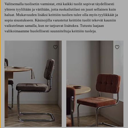
Valitsemalla tuolisetin varmistat, että kaikki tuolit sopivat täydellisesti
yhteen tyyliltään ja väriltään, jotta ruokailutilasi on juuri sellainen kuin
haluat. Mukavuuden lisäksi keittiön tuolien tulee olla myös tyylikkäät ja
sopia sisustukseen. Käsinojilla varustetut keittiön tuolit tekevät kauniin
vaikutelman samalla, kun ne tarjoavat lisätukea. Tutustu laajaan
valikoimaamme huolellisesti suunniteltuja keittiön tuoleja.
Lisää suosikkeihin
Lisää 