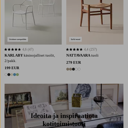
4,6
(47)
4,4
(257)
4,6 perustuen 47 arvosanaan
4,4 perustuen 257 arvosanaan
KARLABY
käsinojalliset tuolit,
NATTAVAARA
tuoli
2/pakk.
279 EUR
199 EUR
5 värejä
5 värejä
Ideoita ja inspiraatiota
kotitoimistoosi