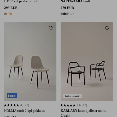
HJO 2 kpl pakkaus tuoli
NATTAVAARA
tuoli
299 EUR
279 EUR
3 värejä
5 värejä
Lisää suosikkeihin
Lisää 
Basic
4,6
(7)
4,6
(47)
4,6 perustuen 7 arvosanaan
4,6 perustuen 47 arvosanaan
HOLMA tuoli 2 kpl pakkaus
KARLABY
käsinojalliset tuolit,
2/pakk.