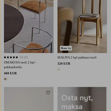
New in
5,0
(1)
MALIYA 2 kpl pakkaus tuoli
5,0 perustuen 1 arvosanaan
OMAKUSA tuoli 2 kpl -
329 EUR
pakkauksella
1 väri
469 EUR
2 värejä
Lisää suosikkeihin