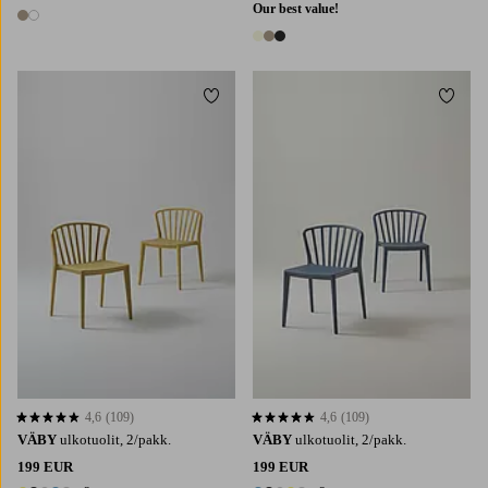
Our best value!
2 värejä
3 värejä
Lisää suosikkeihin
Lisää 
4,6
(109)
4,6
(109)
4,6 perustuen 109 arvosanaan
4,6 perustuen 109 arvosanaan
VÄBY
ulkotuolit, 2/pakk.
VÄBY
ulkotuolit, 2/pakk.
199 EUR
199 EUR