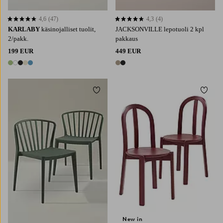
4,6
(47)
4,3
(4)
4,6 perustuen 47 arvosanaan
4,3 perustuen 4 arvosanaan
KARLABY
käsinojalliset tuolit,
JACKSONVILLE lepotuoli 2 kpl
2/pakk.
pakkaus
199 EUR
449 EUR
5 värejä
2 värejä
Lisää suosikkeihin
Lisää 
New in