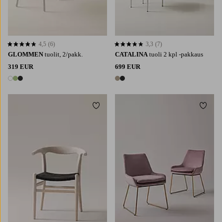
4,5
(6)
3,3
(7)
4,5 perustuen 6 arvosanaan
3,3 perustuen 7 arvosanaan
GLOMMEN
tuolit, 2/pakk.
CATALINA
tuoli 2 kpl -pakkaus
319 EUR
699 EUR
3 värejä
2 värejä
Lisää suosikkeihin
Lisää 