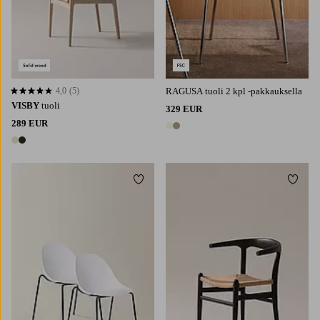
4,0
(5)
RAGUSA tuoli 2 kpl -pakkauksella
4,0 perustuen 5 arvosanaan
VISBY
tuoli
329 EUR
289 EUR
2 värejä
2 värejä
Lisää suosikkeihin
Lisää 