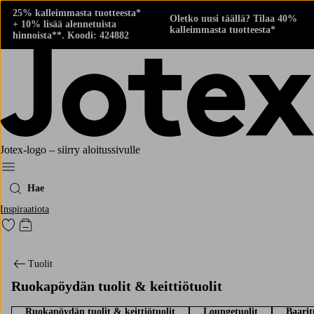
25% kalleimmasta tuotteesta*
Oletko uusi täällä? Tilaa 40%
+ 10% lisää alennetuista
kalleimmasta tuotteesta*
hinnoista**. Koodi: 424882
Jotex-logo – siirry aloitussivulle
Menu
Hae
Inspiraatiota
Siirry merkittyihin suosikkituotteisiin
Siirry ostoskoriin
Tuolit
Ruokapöydän tuolit & keittiötuolit
Ruokapöydän tuolit & keittiötuolit
Loungetuolit
Baarit