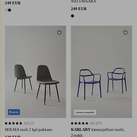
NATTAVAARA
249 EUR
249 EUR
2 värejä
1 väri
Lisää suosikkeihin
Lisää 
Basic
4,6
(7)
4,6
(47)
4,6 perustuen 7 arvosanaan
4,6 perustuen 47 arvosanaan
HOLMA tuoli 2 kpl pakkaus
KARLABY
käsinojalliset tuolit,
2/pakk.