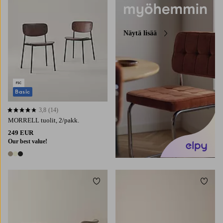
Näytä lisää
Basic
3,8
(14)
3,8 perustuen 14 arvosanaan
MORRELL tuolit, 2/pakk.
249 EUR
Our best value!
3 värejä
Lisää suosikkeihin
Lisää 