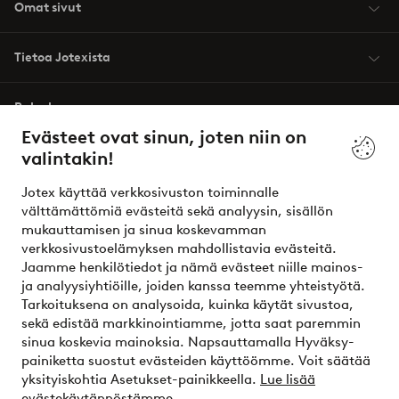
Omat sivut
Tietoa Jotexista
Palvelumme
Evästeet ovat sinun, joten niin on
valintakin!
Ehdot
Jotex käyttää verkkosivuston toiminnalle
Ystävät
välttämättömiä evästeitä sekä analyysin, sisällön
mukauttamisen ja sinua koskevamman
verkkosivustoelämyksen mahdollistavia evästeitä.
Jaamme henkilötiedot ja nämä evästeet niille mainos-
Turvalliset maksut – maksa nyt tai erissä
ja analyysiyhtiöille, joiden kanssa teemme yhteistyötä.
Tarkoituksena on analysoida, kuinka käytät sivustoa,
Haluatko tietää
lisää maksuvaihtoehdoistamme
?
sekä edistää markkinointiamme, jotta saat paremmin
elpy
sinua koskevia mainoksia. Napsauttamalla Hyväksy-
painiketta suostut evästeiden käyttöömme. Voit säätää
yksityiskohtia Asetukset-painikkeella.
Lue lisää
evästekäytännöstämme.