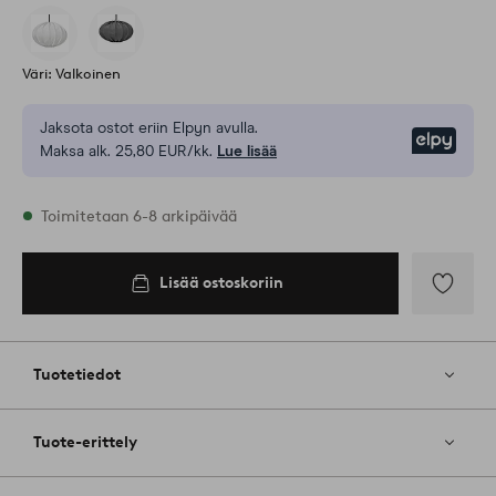
Väri: Valkoinen
Jaksota ostot eriin Elpyn avulla.
Elpy
Maksa alk. 25,80 EUR/kk.
Lue lisää
Varastossa
Toimitetaan 6-8 arkipäivää
Lisää ostoskoriin
Lisää
suosikkeih
Tuotetiedot
Tuote-erittely