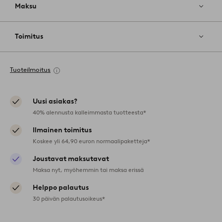
Maksu
Toimitus
Tuoteilmoitus
Uusi asiakas?
40% alennusta kalleimmasta tuotteesta*
Ilmainen toimitus
Koskee yli 64,90 euron normaalipaketteja*
Joustavat maksutavat
Maksa nyt, myöhemmin tai maksa erissä
Helppo palautus
30 päivän palautusoikeus*