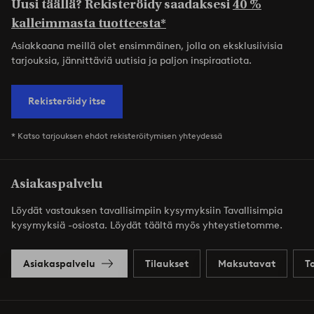
Uusi täällä? Rekisteröidy saadaksesi
40 %
kalleimmasta tuotteesta*
Asiakkaana meillä olet ensimmäinen, jolla on eksklusiivisia
tarjouksia, jännittäviä uutisia ja paljon inspiraatiota.
Rekisteröidy itse
* Katso tarjouksen ehdot rekisteröitymisen yhteydessä
Asiakaspalvelu
Löydät vastauksen tavallisimpiin kysymyksiin Tavallisimpia
kysymyksiä -osiosta. Löydät täältä myös yhteystietomme.
Asiakaspalvelu
Tilaukset
Maksutavat
T