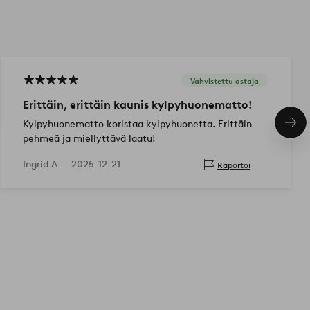
Vahvistettu ostaja
Erittäin, erittäin kaunis kylpyhuonematto!
Kylpyhuonematto koristaa kylpyhuonetta. Erittäin
Seu
tuo
pehmeä ja miellyttävä laatu!
Ingrid A —
2025-12-21
Raportoi