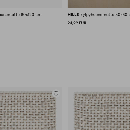
uonematto 80x120 cm
HILLS
kylpyhuonematto 50x80
24,99 EUR
Lisää
suosikkeihin