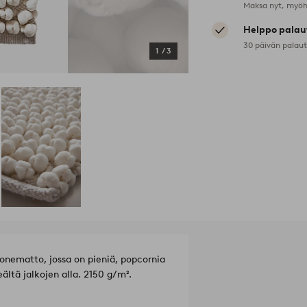
Maksa nyt, myöh
Helppo palau
30 päivän palau
1
/
3
onematto, jossa on pieniä, popcornia
ltä jalkojen alla. 2150 g/m².