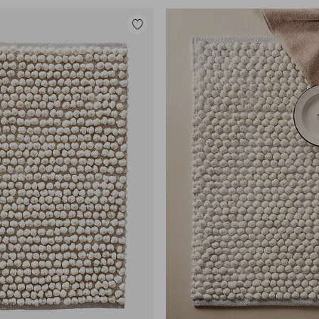
Lisää
suosikkeihin