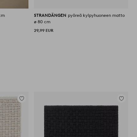
 cm
STRANDÄNGEN
pyöreä kylpyhuoneen matto
ø 80 cm
1
29,99 EUR
Lisää
Lisää
suosikkeihin
suosikkei