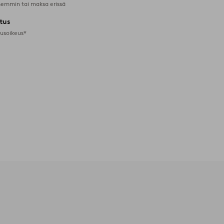
emmin tai maksa erissä
tus
tusoikeus*