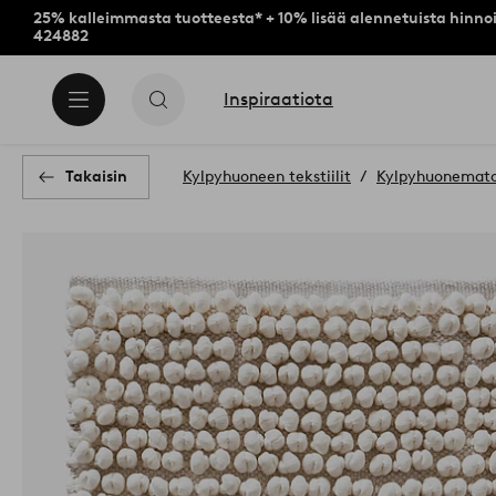
25% kalleimmasta tuotteesta* + 10% lisää alennetuista hinnoi
424882
Inspiraatiota
Takaisin
Kylpyhuoneen tekstiilit
Kylpyhuonemat