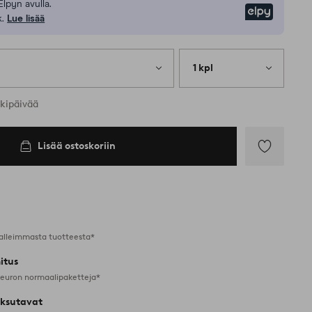
Elpyn avulla.
Elpy
.
Lue lisää
1 kpl
rkipäivää
Lisää ostoskoriin
Lisää
suosikkeihin
alleimmasta tuotteesta*
itus
 euron normaalipaketteja*
ksutavat