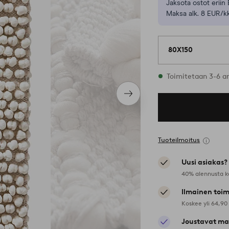
Jaksota ostot eriin 
Maksa alk. 8 EUR/kk
80X150
Varastossa
Toimitetaan 3-6 a
Seuraava
tuote
Tuoteilmoitus
Uusi asiakas?
40% alennusta k
Ilmainen toim
Koskee yli 64,90
Joustavat ma