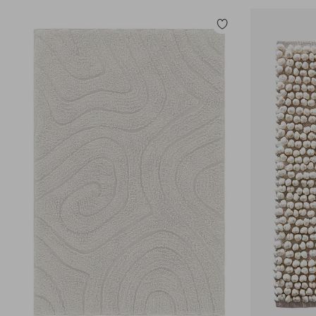
Lisää
suosikkeihin