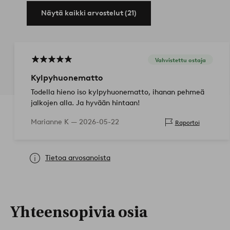
Näytä kaikki arvostelut (21)
Vahvistettu ostaja
Kylpyhuonematto
Todella hieno iso kylpyhuonematto, ihanan pehmeä
jalkojen alla. Ja hyvään hintaan!
Marianne K —
2026-05-22
Raportoi
Tietoa arvosanoista
Yhteensopivia osia