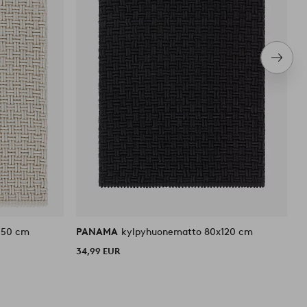
Seura
tuote
150 cm
PANAMA
kylpyhuonematto 80x120 cm
G
34,99 EUR
1