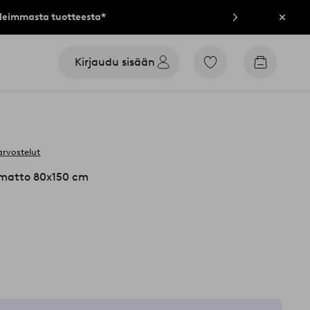
lleimmasta tuotteesta*
Sulje
Kirjaudu sisään
Siirry
Siirry
merkittyihin
ostoskori
suosikkituotteisiin
arvostelut
matto 80x150 cm