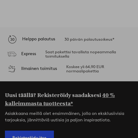
Helppo palautus
30 päivän palautusoikeus*
Saat pakettisi tavallista nopeammalla
Express
toimituksella
Koskee yli 64,90 EUR
Ilmainen toimitus
normaalipakettia
Uusi täällä? Rekisteröidy saadaksesi
40 %
kalleimmasta tuotteesta*
Asiakkaana meillä olet ensimmäinen, jolla on eksklusiivisia
tarjouksia, jännittäviä uutisia ja paljon inspiraatiota.
Rekisteröidy itse