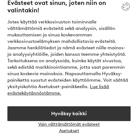
Evästeet ovat sinun, joten niin on
valintakin!
Ehdot
Jotex käyttää verkkosivuston toiminnalle
Ystävät
välttämättömiä evästeitä sekä analyysin, sisällön
mukauttamisen ja sinua koskevamman
verkkosivustoelämyksen mahdollistavia evästeitä.
Jaamme henkilötiedot ja nämä evästeet niille mainos-
Turvalliset maksut – maksa nyt tai erissä
ja analyysiyhtiöille, joiden kanssa teemme yhteistyötä.
Tarkoituksena on analysoida, kuinka käytät sivustoa,
Haluatko tietää
lisää maksuvaihtoehdoistamme
?
sekä edistää markkinointiamme, jotta saat paremmin
elpy
sinua koskevia mainoksia. Napsauttamalla Hyväksy-
painiketta suostut evästeiden käyttöömme. Voit säätää
yksityiskohtia Asetukset-painikkeella.
Lue lisää
evästekäytännöstämme.
Suomi - Valitse maa
Hyväksy kaikki
Instagram
Facebook
Vain välttämättömät evästeet
Avaa
Asetukset
chat-
laati