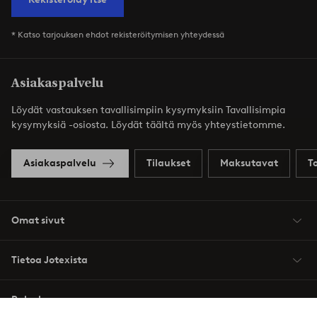
* Katso tarjouksen ehdot rekisteröitymisen yhteydessä
Asiakaspalvelu
Löydät vastauksen tavallisimpiin kysymyksiin Tavallisimpia
kysymyksiä -osiosta. Löydät täältä myös yhteystietomme.
Asiakaspalvelu
Tilaukset
Maksutavat
T
Omat sivut
Tietoa Jotexista
Palvelumme