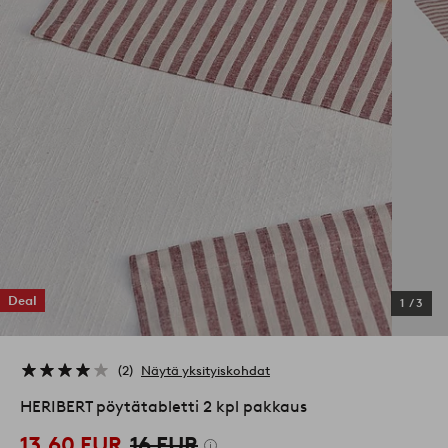
Deal
1
/
3
2
Näytä yksityiskohdat
HERIBERT pöytätabletti 2 kpl pakkaus
13,60 EUR
16 EUR