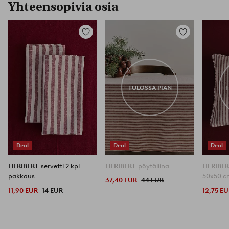
Yhteensopivia osia
Lisää
Lisää
suosikkeihin
suosikkeihin
TULOSSA PIAN
Deal
Deal
Deal
HERIBERT
servetti 2 kpl
HERIBERT
pöytäliina
HERIBE
pakkaus
50x50 
37,40 EUR
44 EUR
11,90 EUR
14 EUR
12,75 E