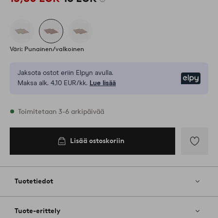
Väri: Punainen/valkoinen
Jaksota ostot eriin Elpyn avulla.
Elpy
Maksa alk. 4,10 EUR/kk.
Lue lisää
Varastossa
Toimitetaan 3-6 arkipäivää
Lisää ostoskoriin
Lisää
ostoskoriin
Lisää
suosikkeih
Tuotetiedot
Tuote-erittely