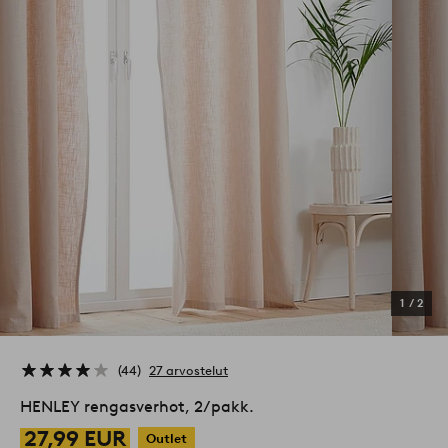
1
/
2
44
27 arvostelut
HENLEY rengasverhot, 2/pakk.
27,99 EUR
Outlet