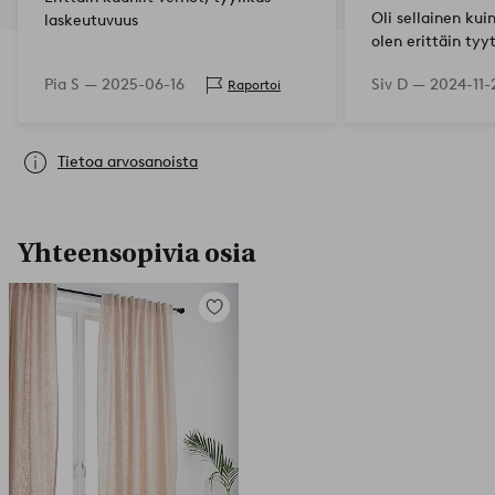
Oli sellainen kui
laskeutuvuus
olen erittäin tyy
Pia S —
2025-06-16
Siv D —
2024-11-
Raportoi
Tietoa arvosanoista
Yhteensopivia osia
Lisää
suosikkeihin