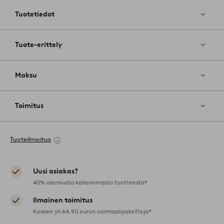
suosikkeih
Tuotetiedot
Tuote-erittely
Maksu
Toimitus
Tuoteilmoitus
Uusi asiakas?
40% alennusta kalleimmasta tuotteesta*
Ilmainen toimitus
Koskee yli 64,90 euron normaalipaketteja*