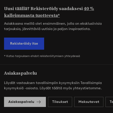
Uusi täällä? Rekisteröidy saadaksesi
40 %
kalleimmasta tuotteesta*
Asiakkaana meillä olet ensimmäinen, jolla on eksklusiivisia
tarjouksia, jännittäviä uutisia ja paljon inspiraatiota.
Rekisteröidy itse
* Katso tarjouksen ehdot rekisteröitymisen yhteydessä
Asiakaspalvelu
Löydät vastauksen tavallisimpiin kysymyksiin Tavallisimpia
kysymyksiä -osiosta. Löydät täältä myös yhteystietomme.
Asiakaspalvelu
Tilaukset
Maksutavat
T