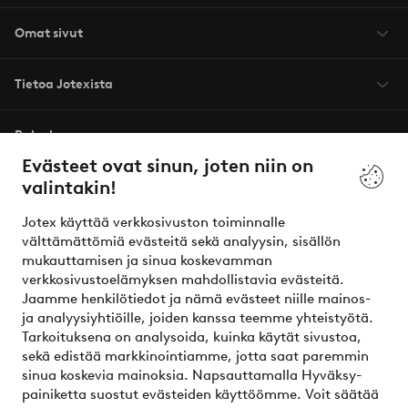
Omat sivut
Tietoa Jotexista
Palvelumme
Evästeet ovat sinun, joten niin on
valintakin!
Ehdot
Jotex käyttää verkkosivuston toiminnalle
Ystävät
välttämättömiä evästeitä sekä analyysin, sisällön
mukauttamisen ja sinua koskevamman
verkkosivustoelämyksen mahdollistavia evästeitä.
Jaamme henkilötiedot ja nämä evästeet niille mainos-
Turvalliset maksut – maksa nyt tai erissä
ja analyysiyhtiöille, joiden kanssa teemme yhteistyötä.
Tarkoituksena on analysoida, kuinka käytät sivustoa,
Haluatko tietää
lisää maksuvaihtoehdoistamme
?
sekä edistää markkinointiamme, jotta saat paremmin
elpy
sinua koskevia mainoksia. Napsauttamalla Hyväksy-
painiketta suostut evästeiden käyttöömme. Voit säätää