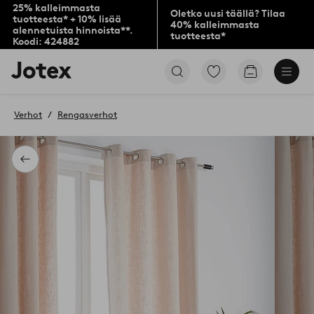
25% kalleimmasta
Oletko uusi täällä? Tilaa
tuotteesta* + 10% lisää
40% kalleimmasta
alennetuista hinnoista**.
tuotteesta*
Koodi: 424882
Jotex-
Siirry
Siirry
logo
merkittyihin
ostoskoriin
–
suosikkituotteisiin
siirry
Verhot
Rengasverhot
aloitussivulle
Takaisin