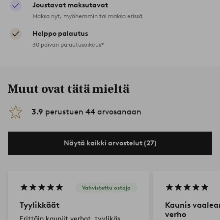
Joustavat maksutavat
Maksa nyt, myöhemmin tai maksa erissä
Helppo palautus
30 päivän palautusoikeus*
Muut ovat tätä mieltä
3.9
perustuen
44
arvosanaan
Näytä kaikki arvostelut (27)
Vahvistettu ostaja
Tyylikkäät
Kaunis vaalea
verho
Erittäin kauniit verhot, tyylikäs