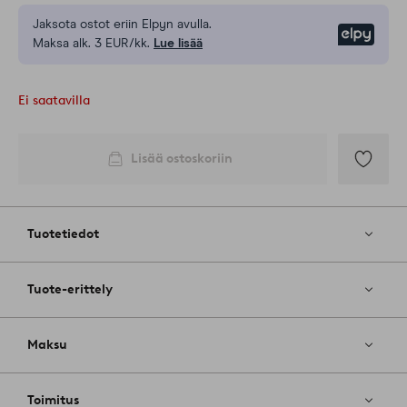
Jaksota ostot eriin Elpyn avulla.
Elpy
Maksa alk. 3 EUR/kk.
Lue lisää
Ei saatavilla
Lisää ostoskoriin
Lisää
suosikkeih
Tuotetiedot
Tuote-erittely
Maksu
Toimitus