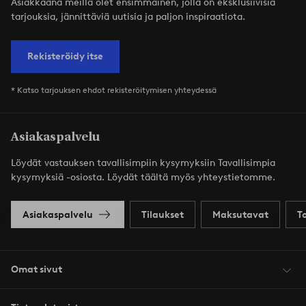
Asiakkaana meillä olet ensimmäinen, jolla on eksklusiivisia
tarjouksia, jännittäviä uutisia ja paljon inspiraatiota.
Rekisteröidy itse
* Katso tarjouksen ehdot rekisteröitymisen yhteydessä
Asiakaspalvelu
Löydät vastauksen tavallisimpiin kysymyksiin Tavallisimpia
kysymyksiä -osiosta. Löydät täältä myös yhteystietomme.
Asiakaspalvelu
Tilaukset
Maksutavat
T
Omat sivut