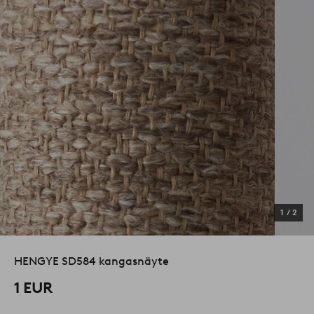
1
/
2
HENGYE SD584 kangasnäyte
1 EUR