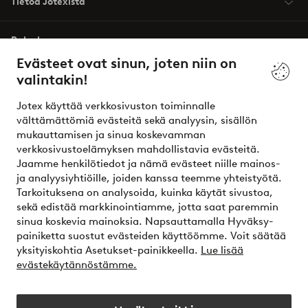
Tietoa Jotexista
Palvelumme
Evästeet ovat sinun, joten niin on
valintakin!
Ehdot
Jotex käyttää verkkosivuston toiminnalle
Ystävät
välttämättömiä evästeitä sekä analyysin, sisällön
mukauttamisen ja sinua koskevamman
verkkosivustoelämyksen mahdollistavia evästeitä.
Jaamme henkilötiedot ja nämä evästeet niille mainos-
Turvalliset maksut – maksa nyt tai erissä
ja analyysiyhtiöille, joiden kanssa teemme yhteistyötä.
Tarkoituksena on analysoida, kuinka käytät sivustoa,
Haluatko tietää
lisää maksuvaihtoehdoistamme
?
sekä edistää markkinointiamme, jotta saat paremmin
elpy
sinua koskevia mainoksia. Napsauttamalla Hyväksy-
painiketta suostut evästeiden käyttöömme. Voit säätää
yksityiskohtia Asetukset-painikkeella.
Lue lisää
evästekäytännöstämme.
Suomi - Valitse maa