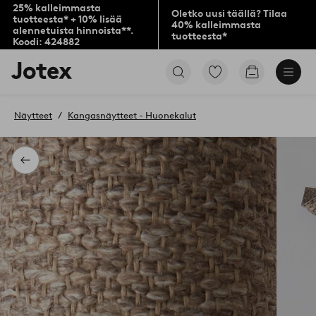
25% kalleimmasta
Oletko uusi täällä? Tilaa
tuotteesta* + 10% lisää
40% kalleimmasta
alennetuista hinnoista**.
tuotteesta*
Koodi: 424882
Jotex-
Siirry
Siirry
logo
merkittyihin
ostoskoriin
–
suosikkituotteisiin
siirry
Näytteet
Kangasnäytteet - Huonekalut
aloitussivulle
Takaisin