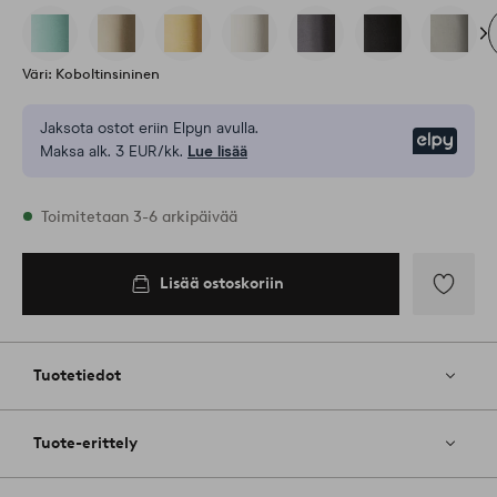
Väri: Koboltinsininen
Jaksota ostot eriin Elpyn avulla.
Elpy
Maksa alk. 3 EUR/kk.
Lue lisää
Varastossa
Toimitetaan 3-6 arkipäivää
Lisää ostoskoriin
Lisää
ostoskoriin
Lisää
suosikkeih
Tuotetiedot
Tuote-erittely