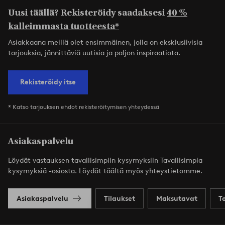
Uusi täällä? Rekisteröidy saadaksesi
40 %
kalleimmasta tuotteesta*
Asiakkaana meillä olet ensimmäinen, jolla on eksklusiivisia
tarjouksia, jännittäviä uutisia ja paljon inspiraatiota.
Rekisteröidy itse
* Katso tarjouksen ehdot rekisteröitymisen yhteydessä
Asiakaspalvelu
Löydät vastauksen tavallisimpiin kysymyksiin Tavallisimpia
kysymyksiä -osiosta. Löydät täältä myös yhteystietomme.
Asiakaspalvelu
Tilaukset
Maksutavat
T