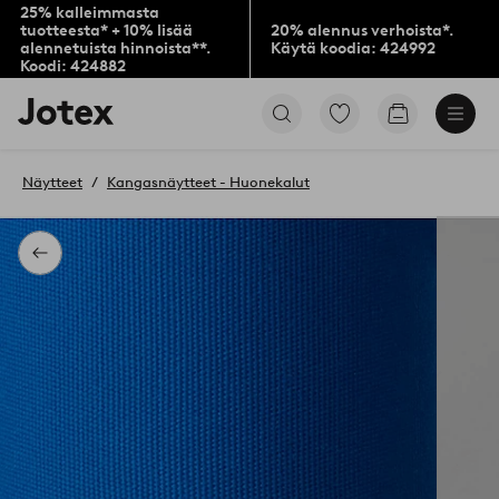
25% kalleimmasta
tuotteesta* + 10% lisää
20% alennus verhoista*.
alennetuista hinnoista**.
Käytä koodia: 424992
Koodi: 424882
Jotex-
Siirry
Siirry
logo
merkittyihin
ostoskoriin
–
suosikkituotteisiin
siirry
Näytteet
Kangasnäytteet - Huonekalut
aloitussivulle
Takaisin