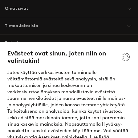
Omat sivut
Tietoa Jotexista
Palvelumme
Evästeet ovat sinun, joten niin on
valintakin!
Ehdot
Jotex käyttää verkkosivuston toiminnalle
Ystävät
välttämättömiä evästeitä sekä analyysin, sisällön
mukauttamisen ja sinua koskevamman
verkkosivustoelämyksen mahdollistavia evästeitä.
Jaamme henkilötiedot ja nämä evästeet niille mainos-
Turvalliset maksut – maksa nyt tai erissä
ja analyysiyhtiöille, joiden kanssa teemme yhteistyötä.
Tarkoituksena on analysoida, kuinka käytät sivustoa,
Haluatko tietää
lisää maksuvaihtoehdoistamme
?
sekä edistää markkinointiamme, jotta saat paremmin
elpy
sinua koskevia mainoksia. Napsauttamalla Hyväksy-
painiketta suostut evästeiden käyttöömme. Voit säätää
yksityiskohtia Asetukset-painikkeella.
Lue lisää