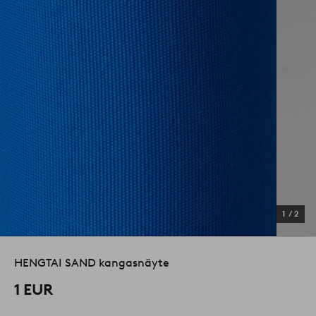
1
/
2
HENGTAI SAND kangasnäyte
1 EUR