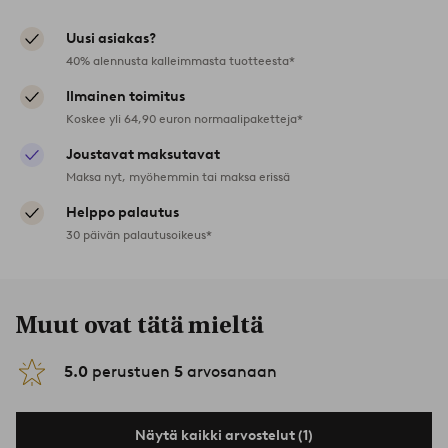
Uusi asiakas?
40% alennusta kalleimmasta tuotteesta*
Ilmainen toimitus
Koskee yli 64,90 euron normaalipaketteja*
Joustavat maksutavat
Maksa nyt, myöhemmin tai maksa erissä
Helppo palautus
30 päivän palautusoikeus*
Muut ovat tätä mieltä
5.0
perustuen
5
arvosanaan
Näytä kaikki arvostelut (1)