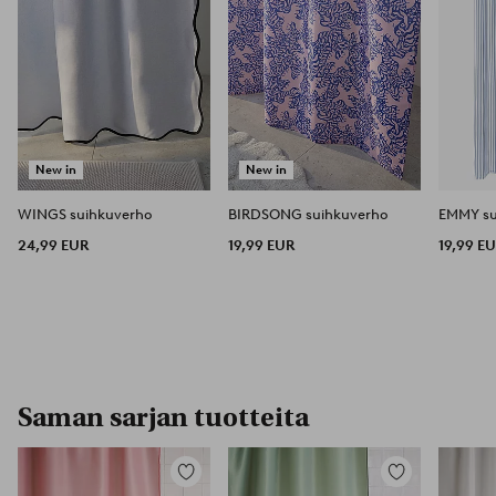
New in
New in
WINGS suihkuverho
BIRDSONG suihkuverho
EMMY su
24,99 EUR
19,99 EUR
19,99 E
Saman sarjan tuotteita
Lisää
Lisää
suosikkeihin
suosikkeihin