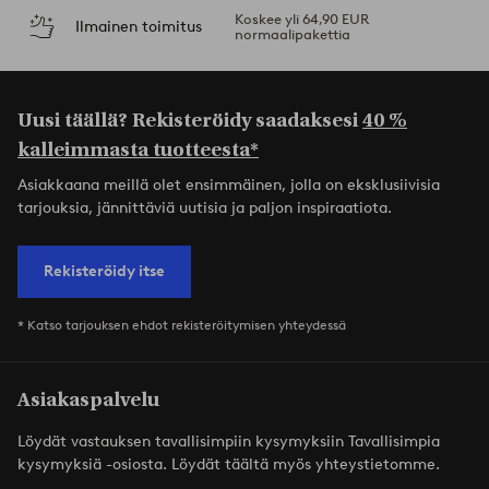
Koskee yli 64,90 EUR
Ilmainen toimitus
normaalipakettia
Uusi täällä? Rekisteröidy saadaksesi
40 %
kalleimmasta tuotteesta*
Asiakkaana meillä olet ensimmäinen, jolla on eksklusiivisia
tarjouksia, jännittäviä uutisia ja paljon inspiraatiota.
Rekisteröidy itse
* Katso tarjouksen ehdot rekisteröitymisen yhteydessä
Asiakaspalvelu
Löydät vastauksen tavallisimpiin kysymyksiin Tavallisimpia
kysymyksiä -osiosta. Löydät täältä myös yhteystietomme.