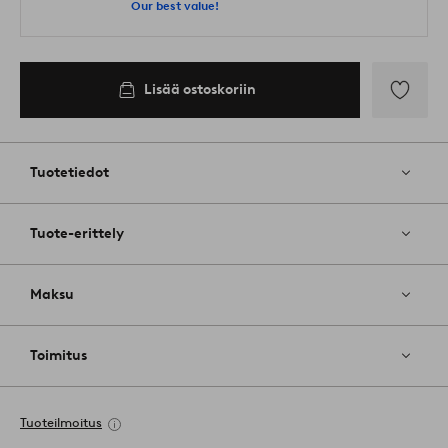
Our best value!
Lisää ostoskoriin
Lisää
suosikkeih
Tuotetiedot
Tuote-erittely
Maksu
Toimitus
Tuoteilmoitus