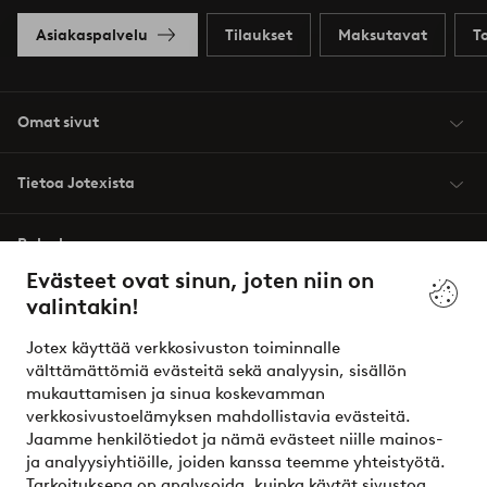
Asiakaspalvelu
Tilaukset
Maksutavat
T
Omat sivut
Tietoa Jotexista
Palvelumme
Evästeet ovat sinun, joten niin on
valintakin!
Ehdot
Jotex käyttää verkkosivuston toiminnalle
Ystävät
välttämättömiä evästeitä sekä analyysin, sisällön
mukauttamisen ja sinua koskevamman
verkkosivustoelämyksen mahdollistavia evästeitä.
Jaamme henkilötiedot ja nämä evästeet niille mainos-
Turvalliset maksut – maksa nyt tai erissä
ja analyysiyhtiöille, joiden kanssa teemme yhteistyötä.
Tarkoituksena on analysoida, kuinka käytät sivustoa,