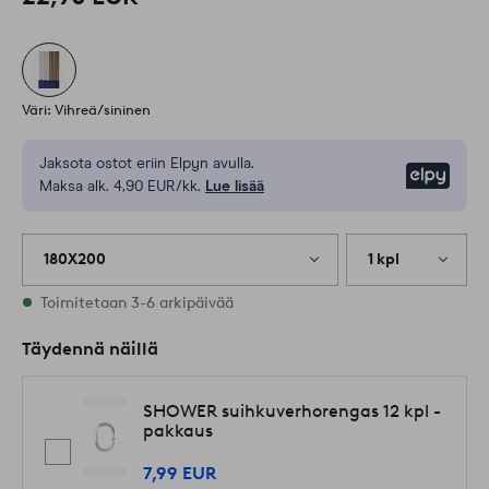
Väri: Vihreä/sininen
Jaksota ostot eriin Elpyn avulla.
Elpy
Maksa alk. 4,90 EUR/kk.
Lue lisää
180X200
1 kpl
Varastossa
Toimitetaan 3-6 arkipäivää
Täydennä näillä
SHOWER suihkuverhorengas 12 kpl -
pakkaus
7,99 EUR