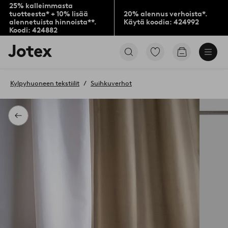
25% kalleimmasta
tuotteesta* + 10% lisää
20% alennus verhoista*.
alennetuista hinnoista**.
Käytä koodia: 424992
Koodi: 424882
Jotex-
Siirry
Siirry
logo
merkittyihin
ostoskoriin
–
suosikkituotteisiin
siirry
Kylpyhuoneen tekstiilit
Suihkuverhot
aloitussivulle
Takaisin