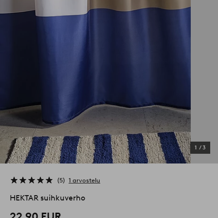
1
/
3
5
1 arvostelu
HEKTAR suihkuverho
22,90 EUR