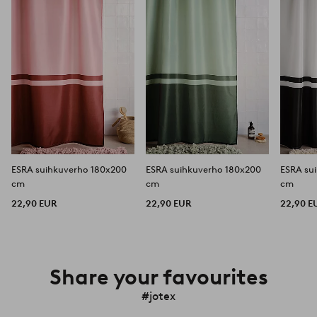
ESRA suihkuverho 180x200
ESRA suihkuverho 180x200
ESRA su
cm
cm
cm
22,90 EUR
22,90 EUR
22,90 E
Share your favourites
#jotex