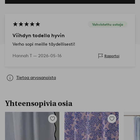
Vahvistettu ostaja
Viihdyn todella hyvin
Verho sopi meille täydellisesti!
Hannah T —
2026-05-16
Raportoi
Tietoa arvosanoista
Yhteensopivia osia
Lisää
Lisää
suosikkeihin
suosikkeihin