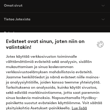
Omat sivut
Tietoa Jotexista
Palvelumme
Evästeet ovat sinun, joten niin on
valintakin!
Ehdot
Jotex käyttää verkkosivuston toiminnalle
Ystävät
välttämättömiä evästeitä sekä analyysin, sisällön
mukauttamisen ja sinua koskevamman
verkkosivustoelämyksen mahdollistavia evästeitä.
Jaamme henkilötiedot ja nämä evästeet niille mainos-
Turvalliset maksut – maksa nyt tai erissä
ja analyysiyhtiöille, joiden kanssa teemme yhteistyötä.
Tarkoituksena on analysoida, kuinka käytät sivustoa,
Haluatko tietää
lisää maksuvaihtoehdoistamme
?
sekä edistää markkinointiamme, jotta saat paremmin
elpy
sinua koskevia mainoksia. Napsauttamalla Hyväksy-
painiketta suostut evästeiden käyttöömme. Voit säätää
yksityiskohtia Asetukset-painikkeella.
Lue lisää