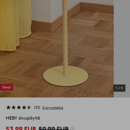
Deal
1
/
5
31
5 arvostelut
HEBY sivupöytä
53,99 EUR
59,99 EUR