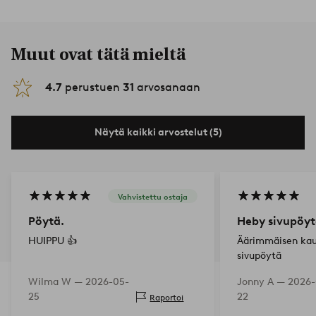
Muut ovat tätä mieltä
4.7
perustuen
31
arvosanaan
Näytä kaikki arvostelut (5)
Vahvistettu ostaja
Pöytä.
Heby sivupöy
HUIPPU 👍
Äärimmäisen kau
sivupöytä
Wilma W —
2026-05-
Jonny A —
2026-
25
22
Raportoi