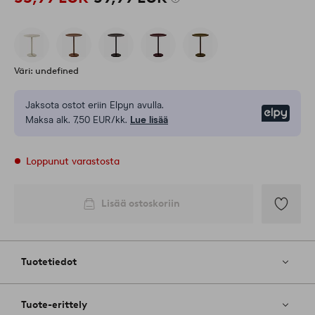
Väri: undefined
Jaksota ostot eriin Elpyn avulla.
Elpy
Maksa alk. 7,50 EUR/kk.
Lue lisää
Loppunut varastosta
Lisää ostoskoriin
Lisää
suosikkeih
Tuotetiedot
Tuote-erittely