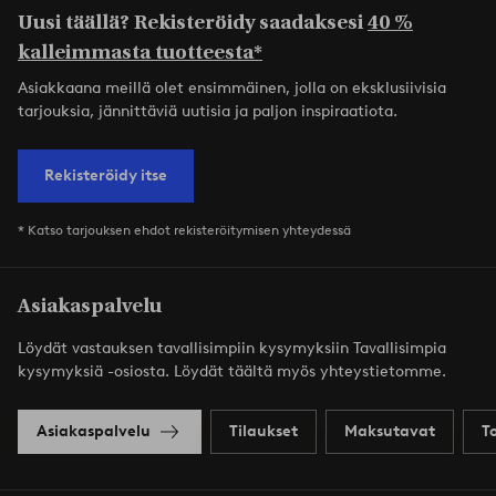
Uusi täällä? Rekisteröidy saadaksesi
40 %
kalleimmasta tuotteesta*
Asiakkaana meillä olet ensimmäinen, jolla on eksklusiivisia
tarjouksia, jännittäviä uutisia ja paljon inspiraatiota.
Rekisteröidy itse
* Katso tarjouksen ehdot rekisteröitymisen yhteydessä
Asiakaspalvelu
Löydät vastauksen tavallisimpiin kysymyksiin Tavallisimpia
kysymyksiä -osiosta. Löydät täältä myös yhteystietomme.
Asiakaspalvelu
Tilaukset
Maksutavat
T