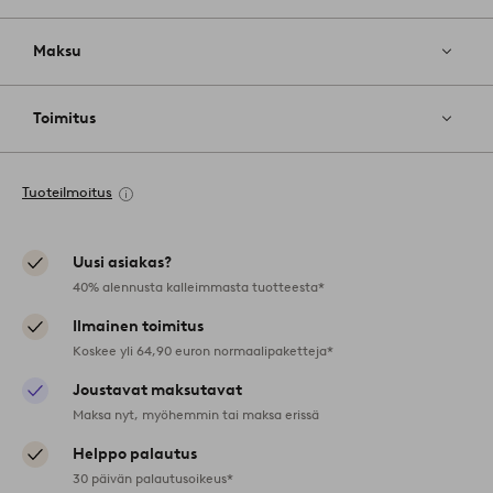
Maksu
Toimitus
Tuoteilmoitus
Uusi asiakas?
40% alennusta kalleimmasta tuotteesta*
Ilmainen toimitus
Koskee yli 64,90 euron normaalipaketteja*
Joustavat maksutavat
Maksa nyt, myöhemmin tai maksa erissä
Helppo palautus
30 päivän palautusoikeus*