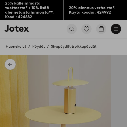
25% kalleimmasta
tuotteesta* + 10% lisää
20% alennus verhoista*.
alennetuista hinnoista**.
Käytä koodia: 424992
Koodi: 424882
Jotex-
Siirry
Siirry
logo
merkittyihin
ostoskoriin
–
suosikkituotteisiin
siirry
Huonekalut
Pöydät
Sivupöydät & pikkupöydät
aloitussivulle
Takaisin