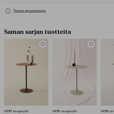
Tietoa arvosanoista
Saman sarjan tuotteita
Lisää
Lisää
suosikkeihin
suosikkeihin
HEBY sivupöytä
HEBY sivupöytä
HEBY si