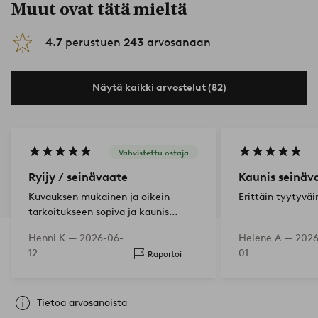
Muut ovat tätä mieltä
4.7
perustuen
243
arvosanaan
Näytä kaikki arvostelut (82)
Vahvistettu ostaja
Ryijy / seinävaate
Kaunis seinäv
Kuvauksen mukainen ja oikein
Erittäin tyytyväi
tarkoitukseen sopiva ja kaunis
seinävaate.
Henni K —
2026-06-
Helene A —
2026
12
01
Raportoi
Tietoa arvosanoista