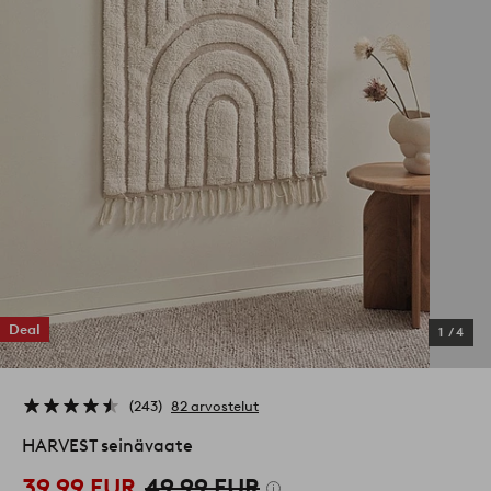
Deal
1
/
4
243
82 arvostelut
HARVEST seinävaate
39,99 EUR
49,99 EUR