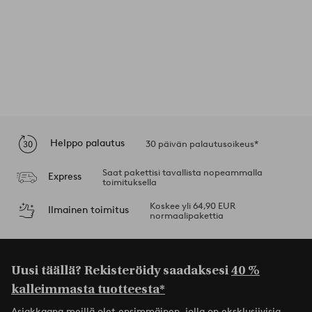
Helppo palautus
30 päivän palautusoikeus*
Saat pakettisi tavallista nopeammalla
Express
toimituksella
Koskee yli 64,90 EUR
Ilmainen toimitus
normaalipakettia
Uusi täällä? Rekisteröidy saadaksesi
40 %
kalleimmasta tuotteesta*
Asiakkaana meillä olet ensimmäinen, jolla on eksklusiivisia