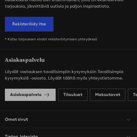
tarjouksia, jännittäviä uutisia ja paljon inspiraatiota.
Rekisteröidy itse
* Katso tarjouksen ehdot rekisteröitymisen yhteydessä
Asiakaspalvelu
Löydät vastauksen tavallisimpiin kysymyksiin Tavallisimpia
kysymyksiä -osiosta. Löydät täältä myös yhteystietomme.
Asiakaspalvelu
Tilaukset
Maksutavat
T
Omat sivut
Tietoa Jotexista