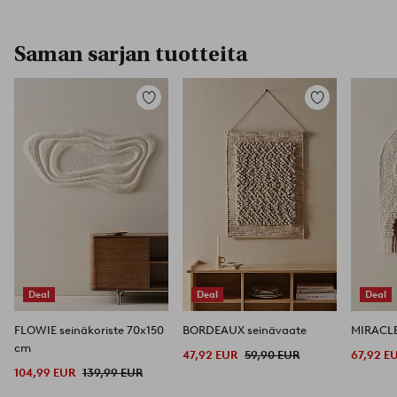
Saman sarjan tuotteita
Lisää
Lisää
suosikkeihin
suosikkeihin
Deal
Deal
Deal
FLOWIE seinäkoriste 70x150
BORDEAUX seinävaate
MIRACLE
cm
47,92 EUR
59,90 EUR
67,92 E
104,99 EUR
139,99 EUR