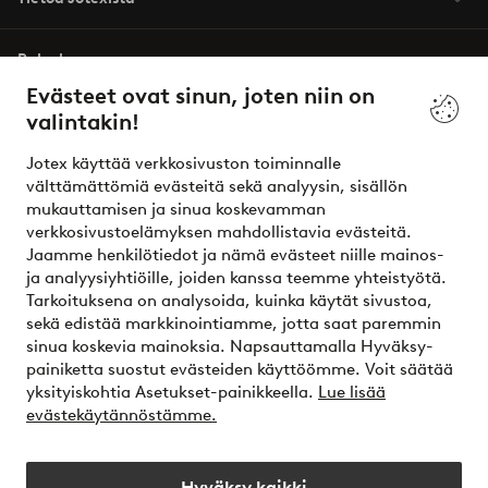
Palvelumme
Evästeet ovat sinun, joten niin on
valintakin!
Ehdot
Jotex käyttää verkkosivuston toiminnalle
Ystävät
välttämättömiä evästeitä sekä analyysin, sisällön
mukauttamisen ja sinua koskevamman
verkkosivustoelämyksen mahdollistavia evästeitä.
Jaamme henkilötiedot ja nämä evästeet niille mainos-
Turvalliset maksut – maksa nyt tai erissä
ja analyysiyhtiöille, joiden kanssa teemme yhteistyötä.
Tarkoituksena on analysoida, kuinka käytät sivustoa,
Haluatko tietää
lisää maksuvaihtoehdoistamme
?
sekä edistää markkinointiamme, jotta saat paremmin
elpy
sinua koskevia mainoksia. Napsauttamalla Hyväksy-
painiketta suostut evästeiden käyttöömme. Voit säätää
yksityiskohtia Asetukset-painikkeella.
Lue lisää
evästekäytännöstämme.
Suomi - Valitse maa
Hyväksy kaikki