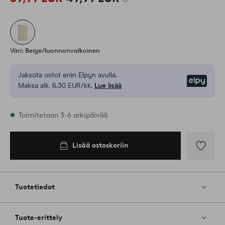
Väri: Beige/luonnonvalkoinen
Jaksota ostot eriin Elpyn avulla.
Elpy
Maksa alk. 6,30 EUR/kk.
Lue lisää
Varastossa
Toimitetaan 3-6 arkipäivää
Lisää ostoskoriin
Lisää
ostoskoriin
Lisää
suosikkeih
Tuotetiedot
Tuote-erittely