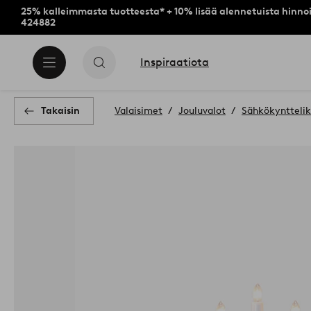
25% kalleimmasta tuotteesta* + 10% lisää alennetuista hinnoi
424882
Inspiraatiota
Takaisin
Valaisimet
Jouluvalot
Sähkökynttelik