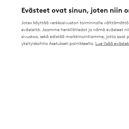
Löydät vastauksen tavallisimpiin kysymyksiin Tavallisimpia k
Evästeet ovat sinun, joten niin o
täältä myös yhteystietomme.
Jotex käyttää verkkosivuston toiminnalle välttämätt
Asiakaspalvelu
Tilaukset
Maksutavat
evästeitä. Jaamme henkilötiedot ja nämä evästeet niil
sivustoa, sekä edistää markkinointiamme, jotta saat
Alennukset
Palautukset & Reklamaatiot
Muut
yksityiskohtia Asetukset-painikkeella.
Lue lisää eväst
Peruuttamislomake
Omat sivut
Tietoa Jotexista
Profiilini
Tietoa Jotexista
Tapahtumat
Tietoa Ellos Groupista
Tilaushistoria
Kestävä kehitys