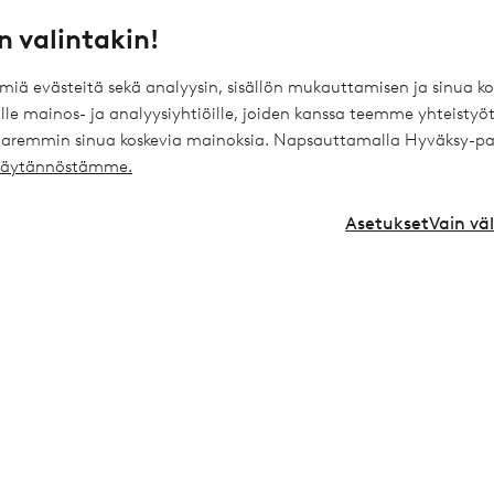
kalleimmasta t
ysymyksiä -osiosta. Löydät
n valintakin!
Asiakkaana meillä olet ensi
ja paljon inspiraatiota.
ömiä evästeitä sekä analyysin, sisällön mukauttamisen ja sinua
Toimitustavat
le mainos- ja analyysiyhtiöille, joiden kanssa teemme yhteistyöt
Rekisteröidy itse
 paremmin sinua koskevia mainoksia. Napsauttamalla Hyväksy-pa
a
ekäytännöstämme.
* Katso tarjouksen ehdot rekis
Asetukset
Vain vä
Palvelumme
Ehdot
Joustavat maksutavat Elpyn kautta
Yleiset ehdot -
Ellos Vakuutukset
Yleiset ehdot -
Ellos Yksityislaina
Henkilötietok