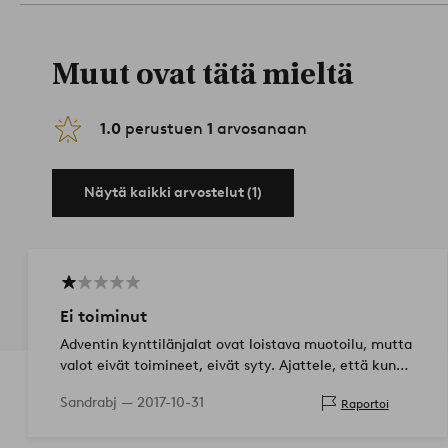
Muut ovat tätä mieltä
1.0
perustuen
1
arvosanaan
Näytä kaikki arvostelut (1)
Ei toiminut
Adventin kynttilänjalat ovat loistava muotoilu, mutta
valot eivät toimineet, eivät syty. Ajattele, että kun
tilaat kunnollisen kalliin kynttilänjalan, sen pitäisi
Sandrabj —
2017-10-31
Raportoi
toimia, kun saat sen..