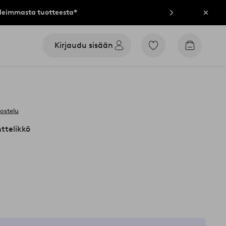
lleimmasta tuotteesta*
Sulje
Kirjaudu sisään
Siirry
Siirry
merkittyihin
ostoskori
suosikkituotteisiin
vostelu
ttelikkö