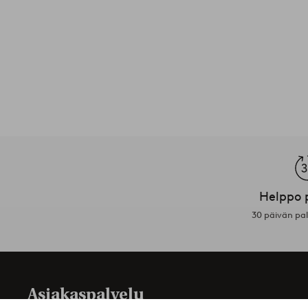
Helppo 
30 päivän pa
Asiakaspalvelu