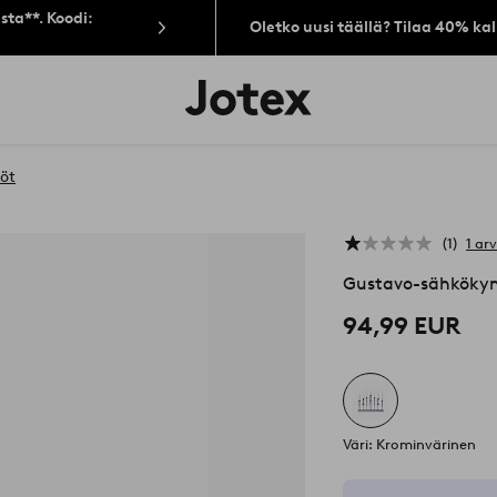
sta**. Koodi:
Oletko uusi täällä? Tilaa 40% ka
Jotex-
logo
–
siirry
aloitussivulle
öt
1
1 ar
Gustavo-sähkökyn
94,99 EUR
Väri: Krominvärinen