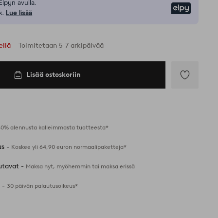
Elpyn avulla.
Elpy
k.
Lue lisää
ellä
Toimitetaan 5-7 arkipäivää
Lisää ostoskoriin
Lisää
suosikkeihin
40% alennusta kalleimmasta tuotteesta*
us -
Koskee yli 64,90 euron normaalipaketteja*
utavat -
Maksa nyt, myöhemmin tai maksa erissä
 -
30 päivän palautusoikeus*