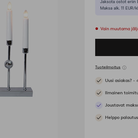
Jaksota ostot eriin 
Maksa alk. 11 EUR/k
Vain muutama jälj
Tuoteilmoitus
Uusi asiakas? -
Ilmainen toimit
Joustavat maks
Helppo palautus