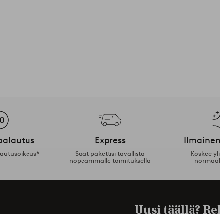
palautus
Express
Ilmainen
lautusoikeus*
Saat pakettisi tavallista
Koskee yl
nopeammalla toimituksella
normaal
Uusi täällä? Re