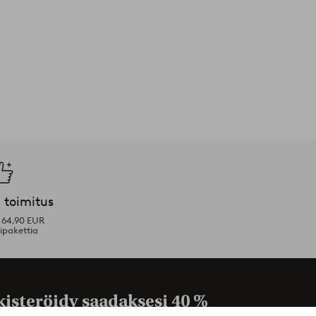
 toimitus
i 64,90 EUR
ipakettia
kisteröidy saadaksesi
40 %