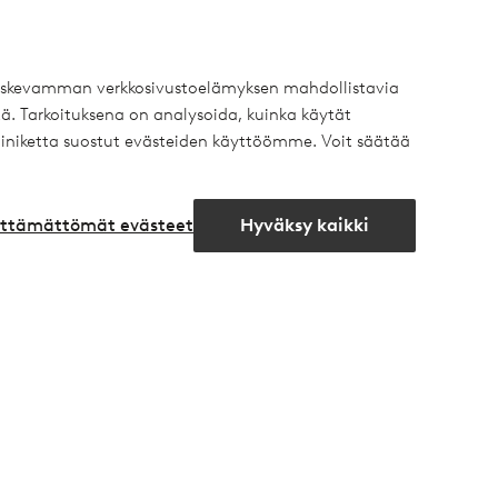
uotteesta*
mmäinen, jolla on eksklusiivisia tarjouksia, jännittäviä uutisia
 koskevamman verkkosivustoelämyksen mahdollistavia
ä. Tarkoituksena on analysoida, kuinka käytät
iniketta suostut evästeiden käyttöömme. Voit säätää
teröitymisen yhteydessä
lttämättömät evästeet
Hyväksy kaikki
Avaa
chat-
laatikko
Ystävät
 Yksityisasiakas
Ellos
 Yritysasiakas
Homeroom
äytäntö
Elpy