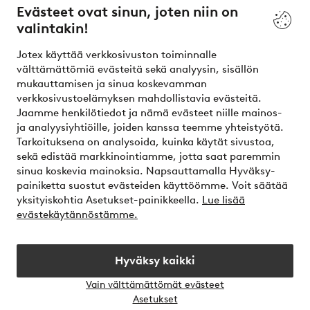
Evästeet ovat sinun, joten niin on
valintakin!
Ehdot
Jotex käyttää verkkosivuston toiminnalle
Ystävät
välttämättömiä evästeitä sekä analyysin, sisällön
mukauttamisen ja sinua koskevamman
verkkosivustoelämyksen mahdollistavia evästeitä.
Jaamme henkilötiedot ja nämä evästeet niille mainos-
Turvalliset maksut – maksa nyt tai erissä
ja analyysiyhtiöille, joiden kanssa teemme yhteistyötä.
Tarkoituksena on analysoida, kuinka käytät sivustoa,
Haluatko tietää
lisää maksuvaihtoehdoistamme
?
sekä edistää markkinointiamme, jotta saat paremmin
elpy
sinua koskevia mainoksia. Napsauttamalla Hyväksy-
painiketta suostut evästeiden käyttöömme. Voit säätää
yksityiskohtia Asetukset-painikkeella.
Lue lisää
evästekäytännöstämme.
Suomi - Valitse maa
Hyväksy kaikki
Instagram
Facebook
Vain välttämättömät evästeet
Avaa
Asetukset
chat-