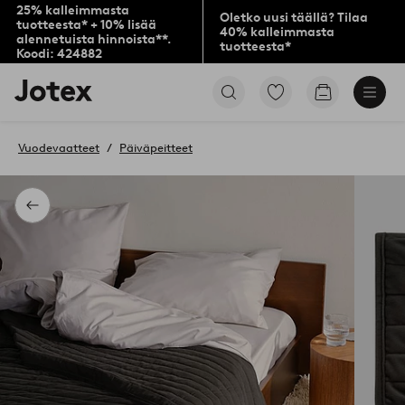
25% kalleimmasta
Oletko uusi täällä? Tilaa
tuotteesta* + 10% lisää
40% kalleimmasta
alennetuista hinnoista**.
tuotteesta*
Koodi: 424882
Jotex-
Siirry
Siirry
logo
merkittyihin
ostoskoriin
–
suosikkituotteisiin
siirry
Vuodevaatteet
Päiväpeitteet
aloitussivulle
Takaisin