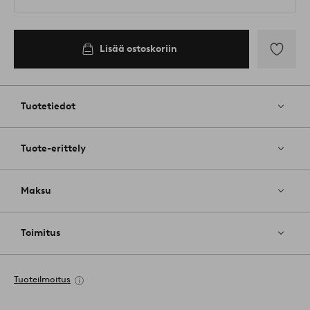
Lisää ostoskoriin
Lisää
suosikkeih
Tuotetiedot
Tuote-erittely
Maksu
Toimitus
Tuoteilmoitus