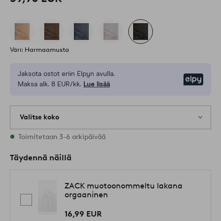
Väri: Harmaamusta
Jaksota ostot eriin Elpyn avulla.
Elpy
Maksa alk. 8 EUR/kk.
Lue lisää
Valitse koko
Varastossa on kaikkia kokoja
Toimitetaan 3-6 arkipäivää
Täydennä näillä
ZACK muotoonommeltu lakana
orgaaninen
16,99 EUR