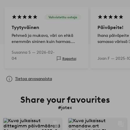
Vahvistettu ostaja
Tyytyväinen
Päiväpeite!
Pehmeä ja mukava, väri on ehkä
Ihana päiväpeite
enemmän sininen kuin harmaa.
samassa värissä 👍
Olemme laittaneet sen sohvalle,
Susanna S —
2026-02-
jotta kissa ei raapisi sitä, ja nyt se
04
Joan F —
2025-1
Raportoi
jättää sen rauhaan. Samettipinta ei
houkuttele raapimaan.
Tietoa arvosanoista
Share your favourites
#jotex