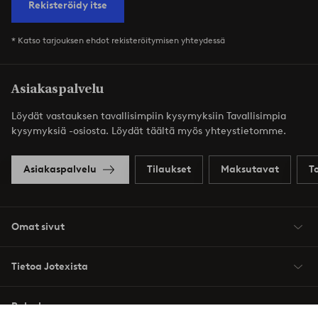
Rekisteröidy itse
* Katso tarjouksen ehdot rekisteröitymisen yhteydessä
Asiakaspalvelu
Löydät vastauksen tavallisimpiin kysymyksiin Tavallisimpia
kysymyksiä -osiosta. Löydät täältä myös yhteystietomme.
Asiakaspalvelu
Tilaukset
Maksutavat
T
Omat sivut
Tietoa Jotexista
Palvelumme