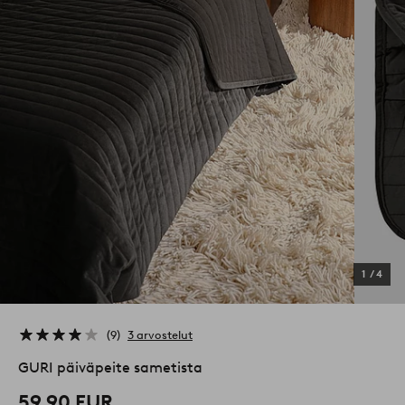
1
/
4
9
3 arvostelut
GURI päiväpeite sametista
59,90 EUR