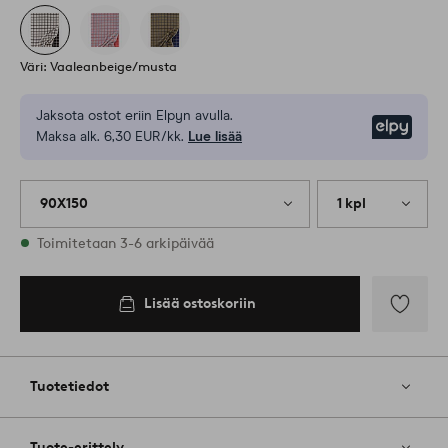
Väri: Vaaleanbeige/musta
Jaksota ostot eriin Elpyn avulla.
Elpy
Maksa alk. 6,30 EUR/kk.
Lue lisää
90X150
1 kpl
Varastossa
Toimitetaan 3-6 arkipäivää
Lisää ostoskoriin
Lisää
suosikkeih
Tuotetiedot
Tuote-erittely