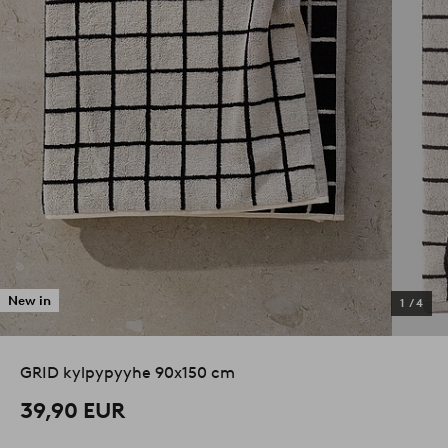
New in
1
/
4
GRID kylpypyyhe 90x150 cm
39,90 EUR