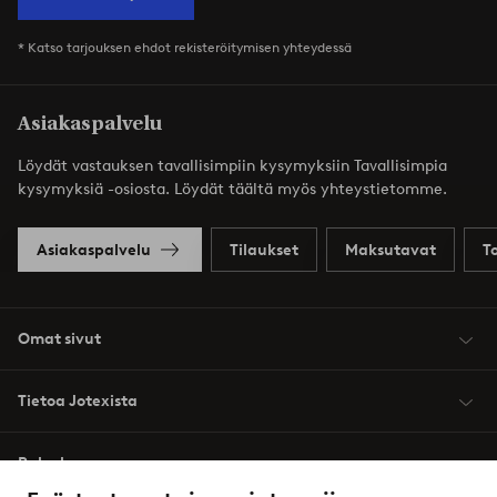
* Katso tarjouksen ehdot rekisteröitymisen yhteydessä
Asiakaspalvelu
Löydät vastauksen tavallisimpiin kysymyksiin Tavallisimpia
kysymyksiä -osiosta. Löydät täältä myös yhteystietomme.
Asiakaspalvelu
Tilaukset
Maksutavat
T
Omat sivut
Tietoa Jotexista
Palvelumme