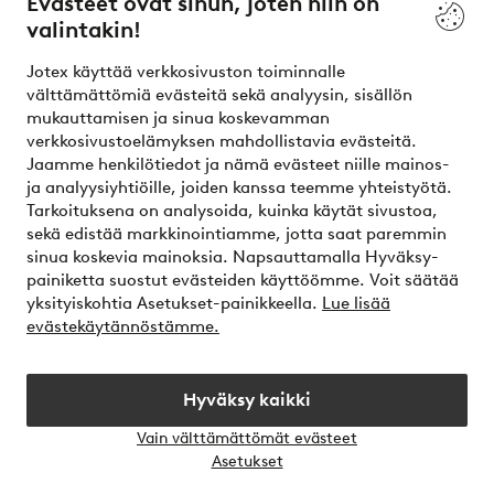
Evästeet ovat sinun, joten niin on
valintakin!
Ehdot
Jotex käyttää verkkosivuston toiminnalle
Ystävät
välttämättömiä evästeitä sekä analyysin, sisällön
mukauttamisen ja sinua koskevamman
verkkosivustoelämyksen mahdollistavia evästeitä.
Jaamme henkilötiedot ja nämä evästeet niille mainos-
Turvalliset maksut – maksa nyt tai erissä
ja analyysiyhtiöille, joiden kanssa teemme yhteistyötä.
Tarkoituksena on analysoida, kuinka käytät sivustoa,
Haluatko tietää
lisää maksuvaihtoehdoistamme
?
sekä edistää markkinointiamme, jotta saat paremmin
elpy
sinua koskevia mainoksia. Napsauttamalla Hyväksy-
painiketta suostut evästeiden käyttöömme. Voit säätää
yksityiskohtia Asetukset-painikkeella.
Lue lisää
evästekäytännöstämme.
Suomi - Valitse maa
Hyväksy kaikki
Instagram
Facebook
Vain välttämättömät evästeet
Avaa
Asetukset
chat-
laati