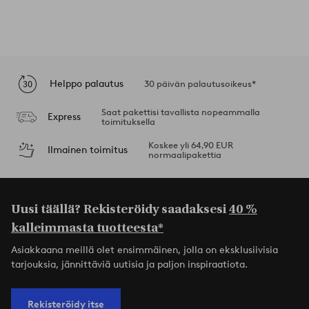
Helppo palautus
30 päivän palautusoikeus*
Saat pakettisi tavallista nopeammalla
Express
toimituksella
Koskee yli 64,90 EUR
Ilmainen toimitus
normaalipakettia
Uusi täällä? Rekisteröidy saadaksesi
40 %
kalleimmasta tuotteesta*
Asiakkaana meillä olet ensimmäinen, jolla on eksklusiivisia
tarjouksia, jännittäviä uutisia ja paljon inspiraatiota.
Rekisteröidy itse