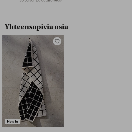
30 päivän palautusoikeus*
Yhteensopivia osia
Lisää
suosikkeihin
New in