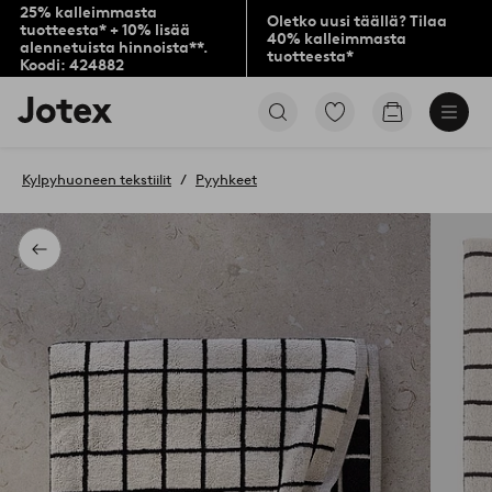
25% kalleimmasta
Oletko uusi täällä? Tilaa
tuotteesta* + 10% lisää
40% kalleimmasta
alennetuista hinnoista**.
tuotteesta*
Koodi: 424882
Jotex-
Siirry
Siirry
logo
merkittyihin
ostoskoriin
–
suosikkituotteisiin
siirry
Kylpyhuoneen tekstiilit
Pyyhkeet
aloitussivulle
Takaisin