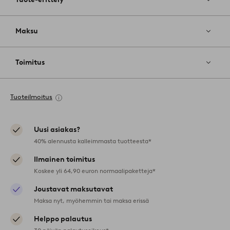
Maksu
Toimitus
Tuoteilmoitus
Uusi asiakas?
40% alennusta kalleimmasta tuotteesta*
Ilmainen toimitus
Koskee yli 64,90 euron normaalipaketteja*
Joustavat maksutavat
Maksa nyt, myöhemmin tai maksa erissä
Helppo palautus