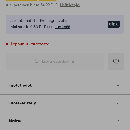
Alkuperäinen hinta
54,99 EUR
Lisätietoja
Jaksota ostot eriin Elpyn avulla.
Elpy
Maksa alk. 4,80 EUR/kk.
Lue lisää
Loppunut varastosta
Lisää ostoskoriin
Lisää
suosikkeih
Tuotetiedot
Tuote-erittely
Maksu