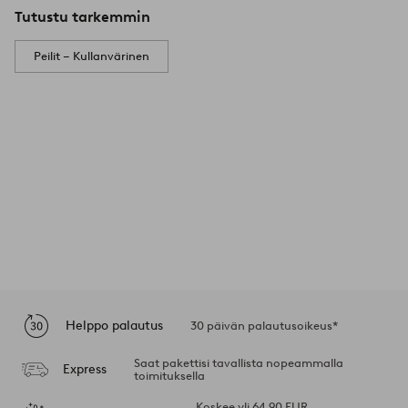
Tutustu tarkemmin
Peilit – Kullanvärinen
Helppo palautus
30 päivän palautusoikeus*
Saat pakettisi tavallista nopeammalla
Express
toimituksella
Koskee yli 64,90 EUR