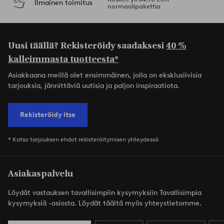
Ilmainen toimitus
normaalipakettia
Uusi täällä? Rekisteröidy saadaksesi
40 %
kalleimmasta tuotteesta*
Asiakkaana meillä olet ensimmäinen, jolla on eksklusiivisia
tarjouksia, jännittäviä uutisia ja paljon inspiraatiota.
Rekisteröidy itse
* Katso tarjouksen ehdot rekisteröitymisen yhteydessä
Asiakaspalvelu
Löydät vastauksen tavallisimpiin kysymyksiin Tavallisimpia
kysymyksiä -osiosta. Löydät täältä myös yhteystietomme.