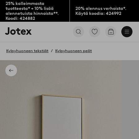
25% kalleimmasta
tuotteesta* + 10% lisää
20% alennus verhoista*.
alennetuista hinnoista**.
Käytä koodia: 424992
Koodi: 424882
Jotex-
Siirry
Siirry
logo
merkittyihin
ostoskoriin
–
suosikkituotteisiin
siirry
Kylpyhuoneen tekstiilit
Kylpyhuoneen peilit
aloitussivulle
Takaisin