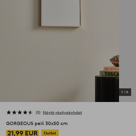
1
/
6
5
Näytä yksityiskohdat
GORGEOUS peili 30x50 cm
21,99 EUR
Outlet