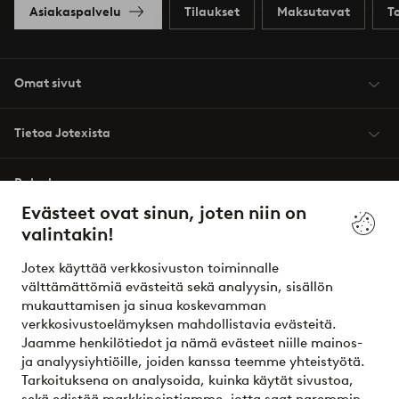
Asiakaspalvelu
Tilaukset
Maksutavat
T
Omat sivut
Tietoa Jotexista
Palvelumme
Evästeet ovat sinun, joten niin on
valintakin!
Ehdot
Jotex käyttää verkkosivuston toiminnalle
Ystävät
välttämättömiä evästeitä sekä analyysin, sisällön
mukauttamisen ja sinua koskevamman
verkkosivustoelämyksen mahdollistavia evästeitä.
Jaamme henkilötiedot ja nämä evästeet niille mainos-
Turvalliset maksut – maksa nyt tai erissä
ja analyysiyhtiöille, joiden kanssa teemme yhteistyötä.
Tarkoituksena on analysoida, kuinka käytät sivustoa,
Haluatko tietää
lisää maksuvaihtoehdoistamme
?