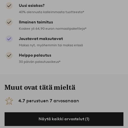
Uusi asiakas?
40% alennusta kalleimmasta tuotteesta*
Ilmainen toimitus
Koskee yli 64,90 euron normaalipaketteja*
Joustavat maksutavat
Maksa nyt, myöhemmin tai maksa erissä
Helppo palautus
30 päivän palautusoikeus*
Muut ovat tätä mieltä
4.7
perustuen
7
arvosanaan
Näytä kaikki arvostelut (1)