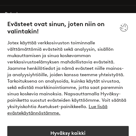
Palvelumme
Evästeet ovat sinun, joten niin on
valintakin!
Ehdot
Jotex käyttää verkkosivuston toiminnalle
Ystävät
välttämättömiä evästeitä sekä analyysin, sisällön
mukauttamisen ja sinua koskevamman
verkkosivustoelämyksen mahdollistavia evästeitä.
Jaamme henkilötiedot ja nämä evästeet niille mainos-
Turvalliset maksut – maksa nyt tai erissä
ja analyysiyhtiöille, joiden kanssa teemme yhteistyötä.
Tarkoituksena on analysoida, kuinka käytät sivustoa,
Haluatko tietää
lisää maksuvaihtoehdoistamme
?
sekä edistää markkinointiamme, jotta saat paremmin
elpy
sinua koskevia mainoksia. Napsauttamalla Hyväksy-
painiketta suostut evästeiden käyttöömme. Voit säätää
yksityiskohtia Asetukset-painikkeella.
Lue lisää
evästekäytännöstämme.
Suomi - Valitse maa
Hyväksy kaikki