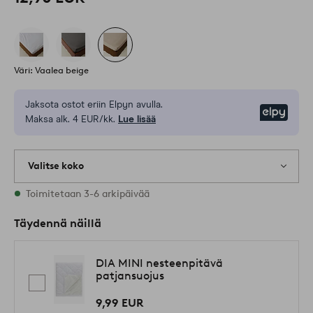
Väri: Vaalea beige
Jaksota ostot eriin Elpyn avulla.
Elpy
Maksa alk. 4 EUR/kk.
Lue lisää
Valitse koko
Varastossa on kaikkia kokoja
Toimitetaan 3-6 arkipäivää
Täydennä näillä
DIA MINI nesteenpitävä
patjansuojus
9,99 EUR