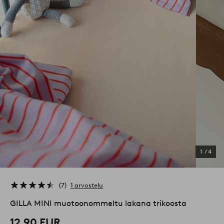
1
/
4
7
1 arvostelu
GILLA MINI muotoonommeltu lakana trikoosta
12,90 EUR