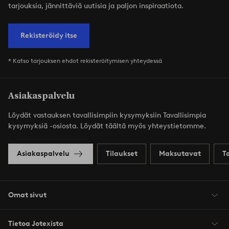
tarjouksia, jännittäviä uutisia ja paljon inspiraatiota.
Rekisteröidy itse
* Katso tarjouksen ehdot rekisteröitymisen yhteydessä
Asiakaspalvelu
Löydät vastauksen tavallisimpiin kysymyksiin Tavallisimpia
kysymyksiä -osiosta. Löydät täältä myös yhteystietomme.
Asiakaspalvelu
Tilaukset
Maksutavat
T
Omat sivut
Tietoa Jotexista