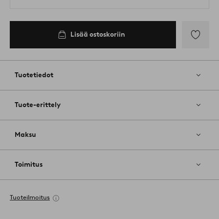
Lisää ostoskoriin
Lisää
suosikkeih
Tuotetiedot
Tuote-erittely
Maksu
Toimitus
Tuoteilmoitus