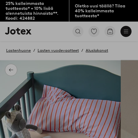
25% kalleimmasta
Oletko uusi täällä? Tilaa
tuotteesta* + 10% lisää
40% kalleimmasta
alennetuista hinnoista**.
tuotteesta*
Koodi: 424882
Jotex-
Siirry
Siirry
logo
merkittyihin
ostoskoriin
–
suosikkituotteisiin
siirry
Lastenhuone
Lasten vuodevaatteet
Aluslakanat
aloitussivulle
Takaisin