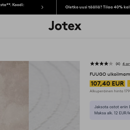
sta**. Koodi:
Oletko uusi täällä? Tilaa 40% ka
Jotex-
logo
–
siirry
aloitussivulle
4
4 ar
FUUGO ulkoilmam
107,40 EUR
Alkuperäinen hinta
17
Jaksota ostot eriin 
Maksa alk. 12 EUR/k