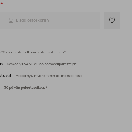
ta
Lisää ostoskoriin
Lisää
suosikkeihin
40% alennusta kalleimmasta tuotteesta*
us -
Koskee yli 64,90 euron normaalipaketteja*
utavat -
Maksa nyt, myöhemmin tai maksa erissä
 -
30 päivän palautusoikeus*