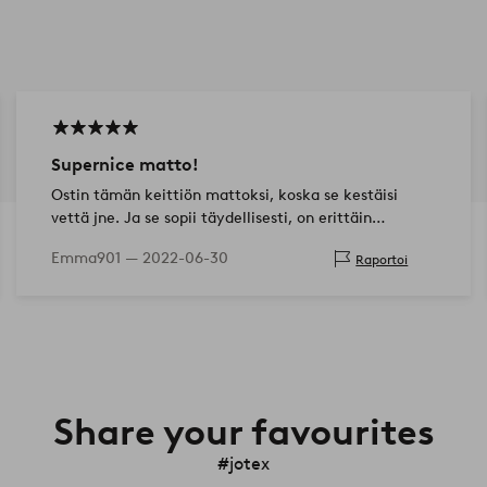
Supernice matto!
Ostin tämän keittiön mattoksi, koska se kestäisi
vettä jne. Ja se sopii täydellisesti, on erittäin
tyytyväinen siihen. Helppo puhdistaa.
Emma901 —
2022-06-30
Raportoi
Share your favourites
#jotex