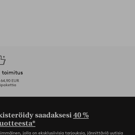
 toimitus
i 64,90 EUR
ipakettia
kisteröidy saadaksesi
40 %
uotteesta*
mmäinen, jolla on eksklusiivisia tarjouksia, jännittäviä uutisia