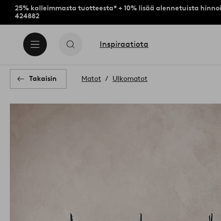
25% kalleimmasta tuotteesta* + 10% lisää alennetuista hinnoi
424882
Inspiraatiota
Takaisin
Matot
Ulkomatot