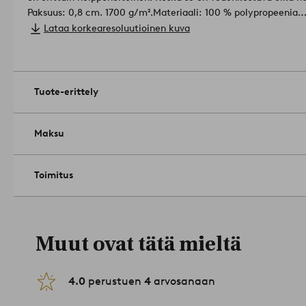
Paksuus: 0,8 cm. 1700 g/m².
Materiaali: 100 % polypropeenia.
Koko: Valitse koko tilauksen yhteydessä.
Lataa korkearesoluutioinen kuva
Hoito-ohjeet: Imurointi, vaihtoehtoisesti sienellä ja saippuave
Vinkkejä/vinkkejä: Muista nostaa matto ylös ja kuivata pinta
eikä homehdu, mutta pinta voi vaurioitua kosteudesta.
Tuoten
Tuote-erittely
Maksu
Toimitus
Muut ovat tätä mieltä
4.0
perustuen
4
arvosanaan