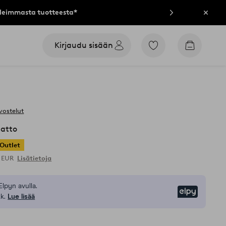
lleimmasta tuotteesta*
Sulje
Kirjaudu sisään
Siirry
Siirry
merkittyihin
ostoskori
suosikkituotteisiin
vostelut
atto
Outlet
9 EUR
Lisätietoja
Elpyn avulla.
Elpy
k.
Lue lisää