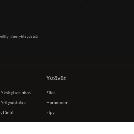
teröitymisen yhteydessä
Ystävät
 Yksityisasiakas
Ellos
 Yritysasiakas
Homeroom
äytäntö
Elpy