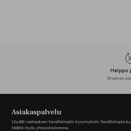
Helppo 
30 päivän pa
Asiakaspalvelu
Löydät vastauksen tavallisimpiin kysymyksiin Tavallisimpia k
täältä myös yhteystietomme.