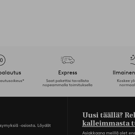
palautus
Express
Ilmainen
lautusoikeus*
Saat pakettisi tavallista
Koskee yl
nopeammalla toimituksella
normaal
Uusi täällä? Re
kalleimmasta t
ysymyksiä -osiosta. Löydät
Asiakkaana meillä olet ensi