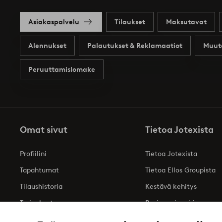
Asiakaspalvelu
Tilaukset
Maksutavat
Alennukset
Palautukset & Reklamaatiot
Muut
Peruuttamislomake
Omat sivut
Tietoa Jotexista
Profiilini
Tietoa Jotexista
Tapahtumat
Tietoa Ellos Groupista
Tilaushistoria
Kestävä kehitys
Tarjoukset
Business inquiries
Saavutettavuusseloste