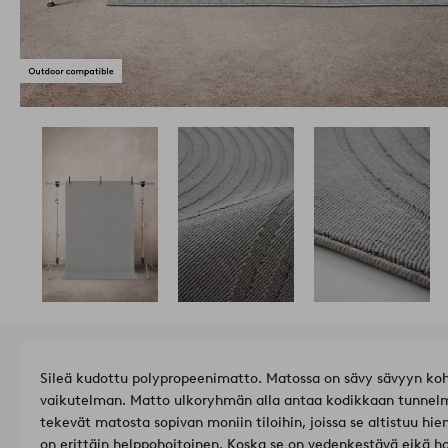
Sileä kudottu polypropeenimatto. Matossa on sävy sävyyn ko
vaikutelman. Matto ulkoryhmän alla antaa kodikkaan tunnelm
tekevät matosta sopivan moniin tiloihin, joissa se altistuu h
on erittäin helppohoitoinen. Koska se on vedenkestävä eikä h