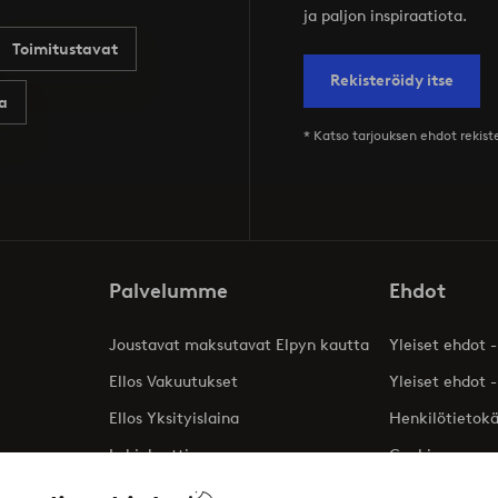
ja paljon inspiraatiota.
Toimitustavat
Rekisteröidy itse
a
* Katso tarjouksen ehdot rekis
Palvelumme
Ehdot
Joustavat maksutavat Elpyn kautta
Yleiset ehdot -
Ellos Vakuutukset
Yleiset ehdot -
Ellos Yksityislaina
Henkilötietok
Lahjakortti
Cookies
Affiliates