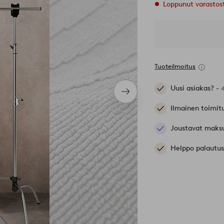
Loppunut varastos
Tuoteilmoitus
Uusi asiakas? -
Seuraava
tuote
Ilmainen toimit
Joustavat maks
Helppo palautus