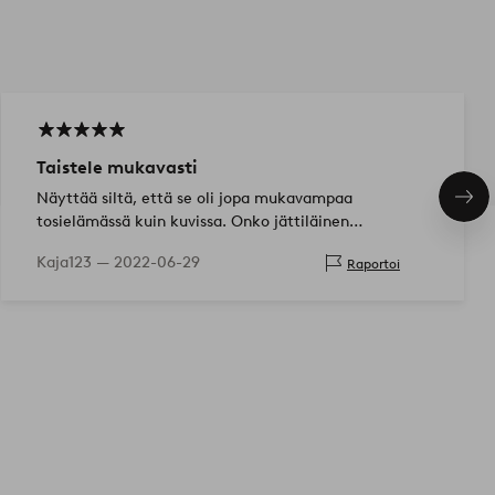
Taistele mukavasti
Näyttää siltä, että se oli jopa mukavampaa
Seu
tosielämässä kuin kuvissa. Onko jättiläinen
tuo
tyytyväinen!
Kaja123 —
2022-06-29
Raportoi