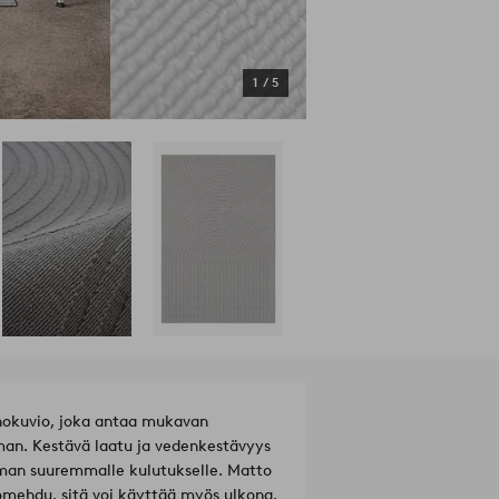
1
/
5
hokuvio, joka antaa mukavan
an. Kestävä laatu ja vedenkestävyys
ieman suuremmalle kulutukselle. Matto
omehdu, sitä voi käyttää myös ulkona.