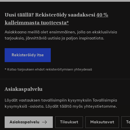
Uusi täällä? Rekisteröidy saadaksesi
40 %
kalleimmasta tuotteesta*
Asiakkaana meillä olet ensimmäinen, jolla on eksklusiivisia
tarjouksia, jännittäviä uutisia ja paljon inspiraatiota.
Rekisteröidy itse
* Katso tarjouksen ehdot rekisteröitymisen yhteydessä
Asiakaspalvelu
Löydät vastauksen tavallisimpiin kysymyksiin Tavallisimpia
kysymyksiä -osiosta. Löydät täältä myös yhteystietomme.
Asiakaspalvelu
Tilaukset
Maksutavat
T