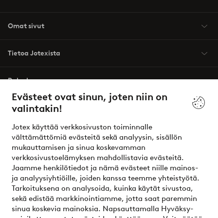
Omat sivut
Tietoa Jotexista
Palvelumme
Evästeet ovat sinun, joten niin on
valintakin!
Ehdot
Jotex käyttää verkkosivuston toiminnalle
Ystävät
välttämättömiä evästeitä sekä analyysin, sisällön
mukauttamisen ja sinua koskevamman
verkkosivustoelämyksen mahdollistavia evästeitä.
Jaamme henkilötiedot ja nämä evästeet niille mainos-
Turvalliset maksut – maksa nyt tai erissä
ja analyysiyhtiöille, joiden kanssa teemme yhteistyötä.
Tarkoituksena on analysoida, kuinka käytät sivustoa,
Haluatko tietää
lisää maksuvaihtoehdoistamme
?
sekä edistää markkinointiamme, jotta saat paremmin
elpy
sinua koskevia mainoksia. Napsauttamalla Hyväksy-