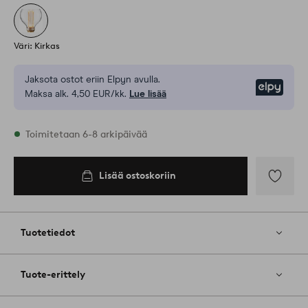
Väri: Kirkas
Jaksota ostot eriin Elpyn avulla.
Elpy
Maksa alk. 4,50 EUR/kk.
Lue lisää
Varastossa
Toimitetaan 6-8 arkipäivää
Lisää ostoskoriin
Lisää
ostoskoriin
Lisää
suosikkeih
Tuotetiedot
Tuote-erittely