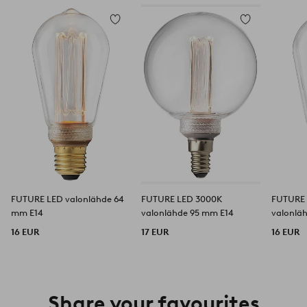
Lisää
Lisää
suosikkeihin
suosikkeihin
FUTURE LED valonlähde 64
FUTURE LED 3000K
FUTURE
mm E14
valonlähde 95 mm E14
valonlä
16 EUR
17 EUR
16 EUR
Share your favourites