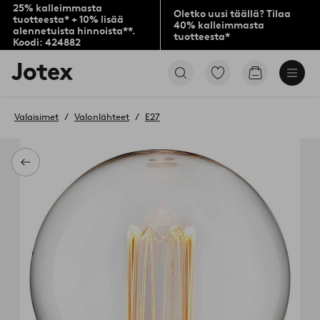
25% kalleimmasta
Oletko uusi täällä? Tilaa
tuotteesta* + 10% lisää
40% kalleimmasta
alennetuista hinnoista**.
tuotteesta*
Koodi: 424882
Jotex-
Siirry
Siirry
logo
merkittyihin
ostoskoriin
–
suosikkituotteisiin
siirry
Valaisimet
Valonlähteet
E27
aloitussivulle
Takaisin