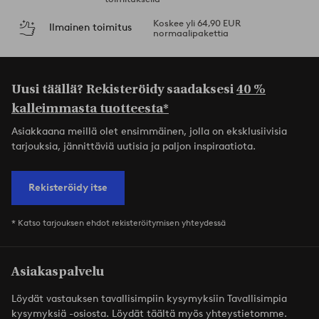
Koskee yli 64,90 EUR
Ilmainen toimitus
normaalipakettia
Uusi täällä? Rekisteröidy saadaksesi
40 %
kalleimmasta tuotteesta*
Asiakkaana meillä olet ensimmäinen, jolla on eksklusiivisia
tarjouksia, jännittäviä uutisia ja paljon inspiraatiota.
Rekisteröidy itse
* Katso tarjouksen ehdot rekisteröitymisen yhteydessä
Asiakaspalvelu
Löydät vastauksen tavallisimpiin kysymyksiin Tavallisimpia
kysymyksiä -osiosta. Löydät täältä myös yhteystietomme.