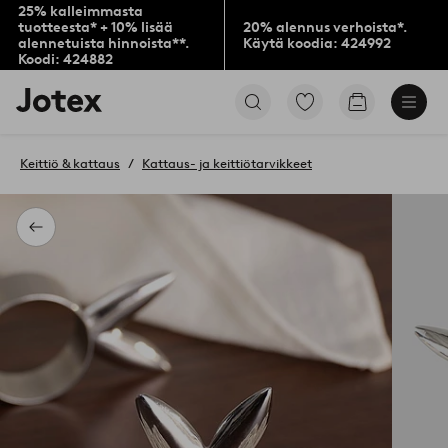
25% kalleimmasta
tuotteesta* + 10% lisää
20% alennus verhoista*.
alennetuista hinnoista**.
Käytä koodia: 424992
Koodi: 424882
Jotex-
Siirry
Siirry
logo
merkittyihin
ostoskoriin
–
suosikkituotteisiin
siirry
Keittiö & kattaus
Kattaus- ja keittiötarvikkeet
aloitussivulle
Takaisin