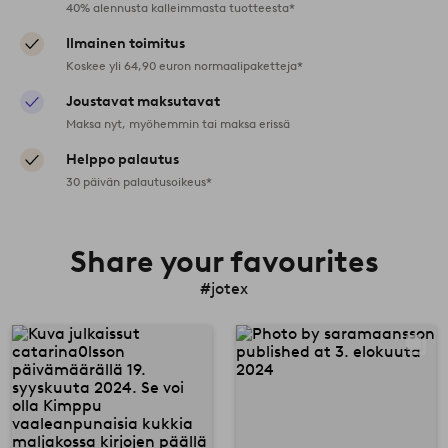
40% alennusta kalleimmasta tuotteesta*
Ilmainen toimitus
Koskee yli 64,90 euron normaalipaketteja*
Joustavat maksutavat
Maksa nyt, myöhemmin tai maksa erissä
Helppo palautus
30 päivän palautusoikeus*
Share your favourites
#jotex