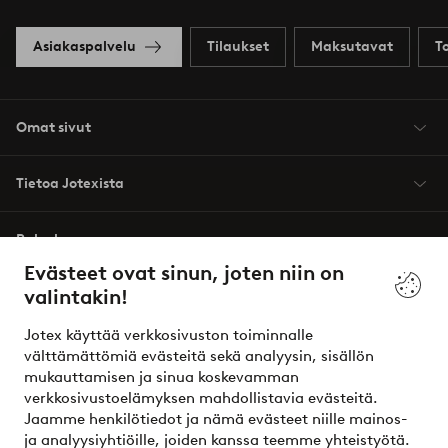
Asiakaspalvelu
Tilaukset
Maksutavat
T
Omat sivut
Tietoa Jotexista
Palvelumme
Evästeet ovat sinun, joten niin on
valintakin!
Ehdot
Jotex käyttää verkkosivuston toiminnalle
Ystävät
välttämättömiä evästeitä sekä analyysin, sisällön
mukauttamisen ja sinua koskevamman
verkkosivustoelämyksen mahdollistavia evästeitä.
Jaamme henkilötiedot ja nämä evästeet niille mainos-
Turvalliset maksut – maksa nyt tai erissä
ja analyysiyhtiöille, joiden kanssa teemme yhteistyötä.