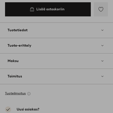
Lisää ostoskoriin
Lisää
suosikkeih
Tuotetiedot
Tuote-erittely
Maksu
Toimitus
Tuoteilmoitus
Uusi asiakas?