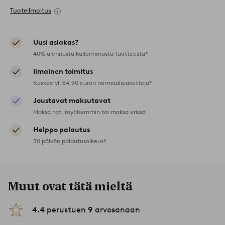
Tuoteilmoitus
Uusi asiakas?
40% alennusta kalleimmasta tuotteesta*
Ilmainen toimitus
Koskee yli 64,90 euron normaalipaketteja*
Joustavat maksutavat
Maksa nyt, myöhemmin tai maksa erissä
Helppo palautus
30 päivän palautusoikeus*
Muut ovat tätä mieltä
4.4
perustuen
9
arvosanaan