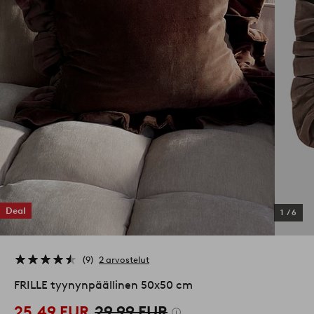
Deal
1
/
6
9
2 arvostelut
FRILLE tyynynpäällinen 50x50 cm
25,49 EUR
29,99 EUR