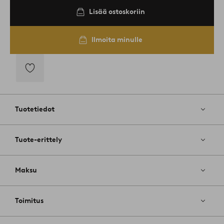
Lisää ostoskoriin
Ilmoita minulle
Lisää
suosikkeihin
Tuotetiedot
Tuote-erittely
Maksu
Toimitus