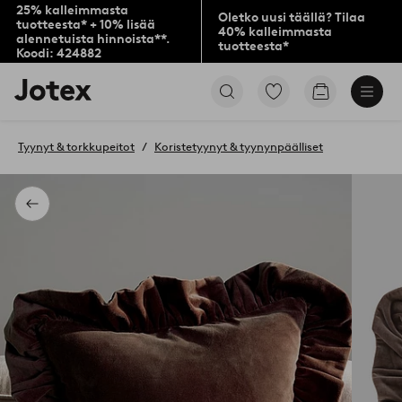
25% kalleimmasta
Oletko uusi täällä? Tilaa
tuotteesta* + 10% lisää
40% kalleimmasta
alennetuista hinnoista**.
tuotteesta*
Koodi: 424882
Jotex-
Siirry
Siirry
logo
merkittyihin
ostoskoriin
–
suosikkituotteisiin
siirry
Tyynyt & torkkupeitot
Koristetyynyt & tyynynpäälliset
aloitussivulle
Takaisin