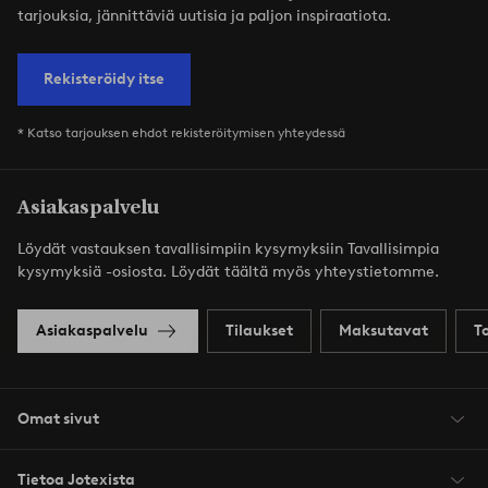
tarjouksia, jännittäviä uutisia ja paljon inspiraatiota.
Rekisteröidy itse
* Katso tarjouksen ehdot rekisteröitymisen yhteydessä
Asiakaspalvelu
Löydät vastauksen tavallisimpiin kysymyksiin Tavallisimpia
kysymyksiä -osiosta. Löydät täältä myös yhteystietomme.
Asiakaspalvelu
Tilaukset
Maksutavat
T
Omat sivut
Tietoa Jotexista