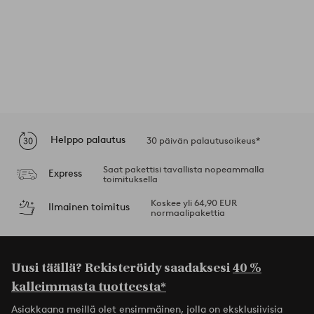
Helppo palautus
30 päivän palautusoikeus*
Saat pakettisi tavallista nopeammalla
Express
toimituksella
Koskee yli 64,90 EUR
Ilmainen toimitus
normaalipakettia
Uusi täällä? Rekisteröidy saadaksesi
40 %
kalleimmasta tuotteesta*
Asiakkaana meillä olet ensimmäinen, jolla on eksklusiivisia