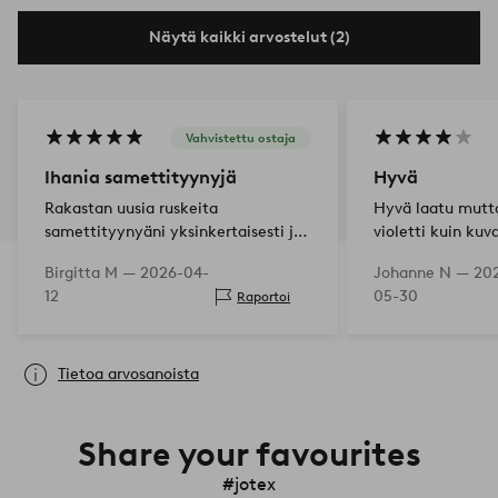
Näytä kaikki arvostelut (2)
Vahvistettu ostaja
Ihania samettityynyjä
Hyvä
Rakastan uusia ruskeita
Hyvä laatu mutt
samettityynyäni yksinkertaisesti ja
violetti kuin kuv
suoraan🤎
Birgitta M —
2026-04-
Johanne N —
20
12
05-30
Raportoi
Tietoa arvosanoista
Share your favourites
#jotex