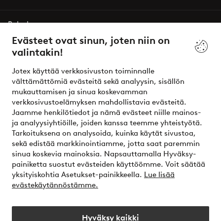
Palvelumme
Evästeet ovat sinun, joten niin on
valintakin!
Ehdot
Jotex käyttää verkkosivuston toiminnalle
Ystävät
välttämättömiä evästeitä sekä analyysin, sisällön
mukauttamisen ja sinua koskevamman
verkkosivustoelämyksen mahdollistavia evästeitä.
Jaamme henkilötiedot ja nämä evästeet niille mainos-
Turvalliset maksut – maksa nyt tai erissä
ja analyysiyhtiöille, joiden kanssa teemme yhteistyötä.
Tarkoituksena on analysoida, kuinka käytät sivustoa,
Haluatko tietää
lisää maksuvaihtoehdoistamme
?
sekä edistää markkinointiamme, jotta saat paremmin
elpy
sinua koskevia mainoksia. Napsauttamalla Hyväksy-
painiketta suostut evästeiden käyttöömme. Voit säätää
yksityiskohtia Asetukset-painikkeella.
Lue lisää
evästekäytännöstämme.
Suomi - Valitse maa
Hyväksy kaikki