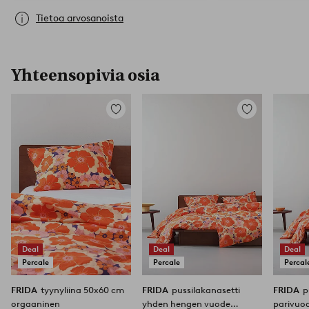
Tietoa arvosanoista
Yhteensopivia osia
Lisää
Lisää
suosikkeihin
suosikkeihin
Deal
Deal
Deal
Percale
Percale
Percal
FRIDA
tyynyliina 50x60 cm
FRIDA
pussilakanasetti
FRIDA
p
orgaaninen
yhden hengen vuode
parivuo