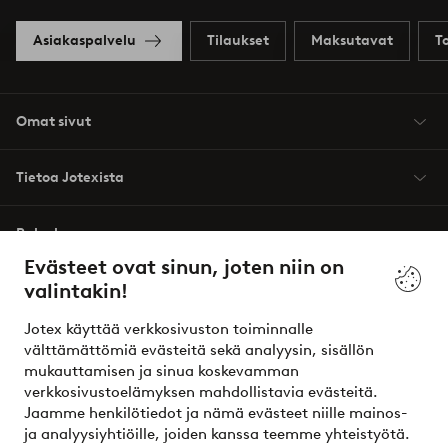
Asiakaspalvelu
Tilaukset
Maksutavat
T
Omat sivut
Tietoa Jotexista
Palvelumme
Evästeet ovat sinun, joten niin on
valintakin!
Ehdot
Jotex käyttää verkkosivuston toiminnalle
Ystävät
välttämättömiä evästeitä sekä analyysin, sisällön
mukauttamisen ja sinua koskevamman
verkkosivustoelämyksen mahdollistavia evästeitä.
Jaamme henkilötiedot ja nämä evästeet niille mainos-
Turvalliset maksut – maksa nyt tai erissä
ja analyysiyhtiöille, joiden kanssa teemme yhteistyötä.