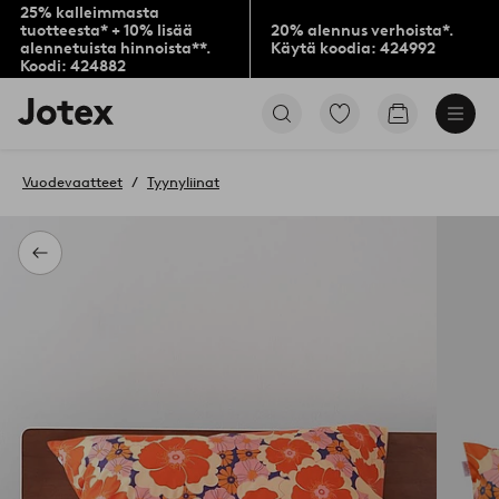
25% kalleimmasta
tuotteesta* + 10% lisää
20% alennus verhoista*.
alennetuista hinnoista**.
Käytä koodia: 424992
Koodi: 424882
Jotex-
Siirry
Siirry
logo
merkittyihin
ostoskoriin
–
suosikkituotteisiin
siirry
Vuodevaatteet
Tyynyliinat
aloitussivulle
Takaisin