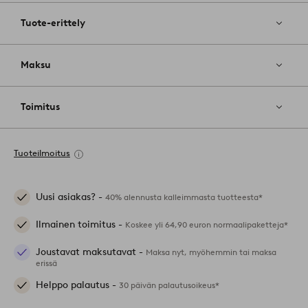
Tuote-erittely
Maksu
Toimitus
Tuoteilmoitus
Uusi asiakas? -
40% alennusta kalleimmasta tuotteesta*
Ilmainen toimitus -
Koskee yli 64,90 euron normaalipaketteja*
Joustavat maksutavat -
Maksa nyt, myöhemmin tai maksa
erissä
Helppo palautus -
30 päivän palautusoikeus*