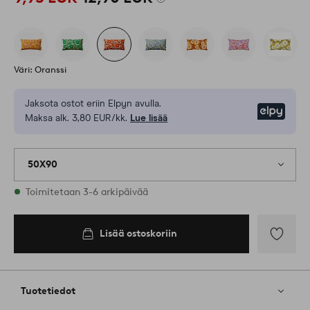
Väri: Oranssi
Jaksota ostot eriin Elpyn avulla.
Elpy
Maksa alk. 3,80 EUR/kk.
Lue lisää
50X90
Varastossa
Toimitetaan 3-6 arkipäivää
Lisää ostoskoriin
Lisää
ostoskoriin
Lisää
suosikkeih
Tuotetiedot