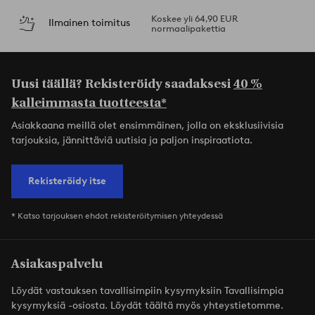
Koskee yli 64,90 EUR
Ilmainen toimitus
normaalipakettia
Uusi täällä? Rekisteröidy saadaksesi
40 %
kalleimmasta tuotteesta*
Asiakkaana meillä olet ensimmäinen, jolla on eksklusiivisia
tarjouksia, jännittäviä uutisia ja paljon inspiraatiota.
Rekisteröidy itse
* Katso tarjouksen ehdot rekisteröitymisen yhteydessä
Asiakaspalvelu
Löydät vastauksen tavallisimpiin kysymyksiin Tavallisimpia
kysymyksiä -osiosta. Löydät täältä myös yhteystietomme.