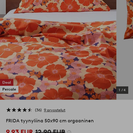
Deal
Percale
1
/
4
36
9 arvostelut
FRIDA tyynyliina 50x90 cm orgaaninen
9,93 EUR
12,90 EUR