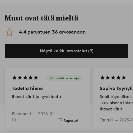
Muut ovat tätä mieltä
4.4
perustuen
36
arvosanaan
Näytä kaikki arvostelut (9)
Vahvistettu ostaja
Todella hieno
Sopiva tyynyli
Ihanat värit ja hyvä laatu
Sopii täydellises
-kuvioiseen laka
ihanat värit!
Eleonore L —
2026-04-
10
Tarja H —
2025-1
Raportoi