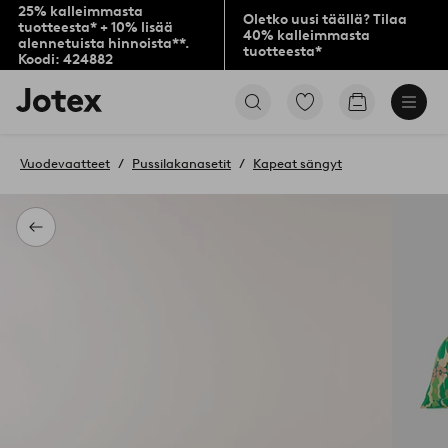
25% kalleimmasta
Oletko uusi täällä? Tilaa
tuotteesta* + 10% lisää
40% kalleimmasta
alennetuista hinnoista**.
tuotteesta*
Koodi: 424882
Jotex-
Siirry
Siirry
logo
merkittyihin
ostoskoriin
–
suosikkituotteisiin
siirry
Vuodevaatteet
Pussilakanasetit
Kapeat sängyt
aloitussivulle
Takaisin