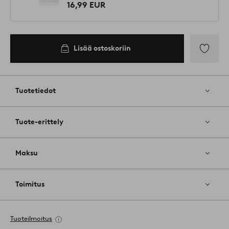
16,99 EUR
Lisää ostoskoriin
Lisää
suosikkeih
Tuotetiedot
Tuote-erittely
Maksu
Toimitus
Tuoteilmoitus