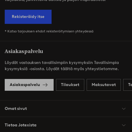
Rekisteröidy itse
* Katso tarjouksen ehdot rekisteröitymisen yhteydessä
Asiakaspalvelu
Löydät vastauksen tavallisimpiin kysymyksiin Tavallisimpia
kysymyksiä -osiosta. Löydät täältä myös yhteystietomme.
Asiakaspalvelu
Tilaukset
Maksutavat
T
Omat sivut
Tietoa Jotexista