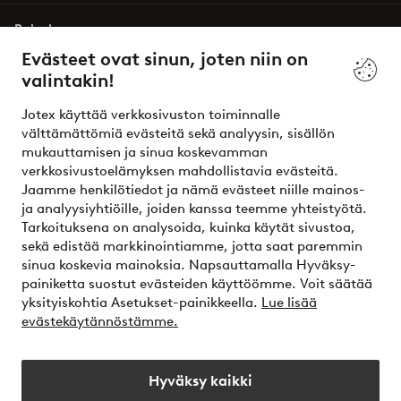
Palvelumme
Evästeet ovat sinun, joten niin on
valintakin!
Ehdot
Jotex käyttää verkkosivuston toiminnalle
Ystävät
välttämättömiä evästeitä sekä analyysin, sisällön
mukauttamisen ja sinua koskevamman
verkkosivustoelämyksen mahdollistavia evästeitä.
Jaamme henkilötiedot ja nämä evästeet niille mainos-
Turvalliset maksut – maksa nyt tai erissä
ja analyysiyhtiöille, joiden kanssa teemme yhteistyötä.
Tarkoituksena on analysoida, kuinka käytät sivustoa,
Haluatko tietää
lisää maksuvaihtoehdoistamme
?
sekä edistää markkinointiamme, jotta saat paremmin
elpy
sinua koskevia mainoksia. Napsauttamalla Hyväksy-
painiketta suostut evästeiden käyttöömme. Voit säätää
yksityiskohtia Asetukset-painikkeella.
Lue lisää
evästekäytännöstämme.
Suomi - Valitse maa
Hyväksy kaikki
Instagram
Facebook