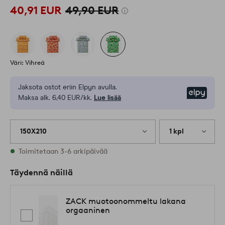
40,91 EUR
49,90 EUR
Väri: Vihreä
Jaksota ostot eriin Elpyn avulla.
Elpy
Maksa alk. 6,40 EUR/kk.
Lue lisää
150X210
1 kpl
Varastossa
Toimitetaan 3-6 arkipäivää
Täydennä näillä
ZACK muotoonommeltu lakana
orgaaninen