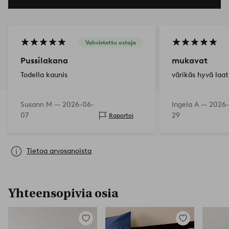
Vahvistettu ostaja
Pussilakana
mukavat
Todella kaunis
värikäs hyvä laa
Susann M —
2026-06-
Ingela A —
2026-
07
29
Raportoi
Tietoa arvosanoista
Yhteensopivia osia
Lisää
Lisää
suosikkeihin
suosikkeihin