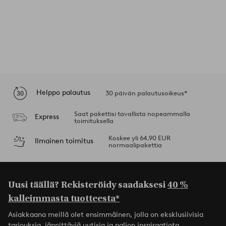
Helppo palautus
30 päivän palautusoikeus*
Saat pakettisi tavallista nopeammalla
Express
toimituksella
Koskee yli 64,90 EUR
Ilmainen toimitus
normaalipakettia
Uusi täällä? Rekisteröidy saadaksesi
40 %
kalleimmasta tuotteesta*
Asiakkaana meillä olet ensimmäinen, jolla on eksklusiivisia
tarjouksia, jännittäviä uutisia ja paljon inspiraatiota.