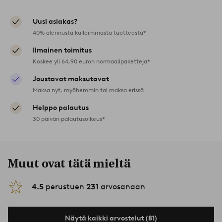
Uusi asiakas?
40% alennusta kalleimmasta tuotteesta*
Ilmainen toimitus
Koskee yli 64,90 euron normaalipaketteja*
Joustavat maksutavat
Maksa nyt, myöhemmin tai maksa erissä
Helppo palautus
30 päivän palautusoikeus*
Muut ovat tätä mieltä
4.5
perustuen
231
arvosanaan
Näytä kaikki arvostelut (81)