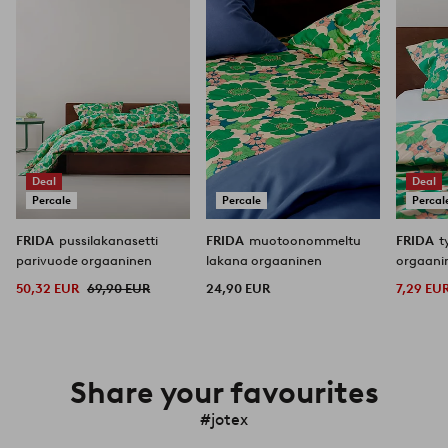
Deal
Deal
Percale
Percale
Percal
FRIDA
pussilakanasetti
FRIDA
muotoonommeltu
FRIDA
t
parivuode orgaaninen
lakana orgaaninen
orgaani
50,32 EUR
69,90 EUR
24,90 EUR
7,29 EU
Share your favourites
#jotex